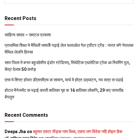
Recent Posts
साहित्य समाद – समटल प्रकाश
प्राथमिक शि‍क्षा मे मैथि‍ली भाषाकेँ पढ़ाई लेल चलाओल गेल ट्वीटर ट्रेंड : भारत संगे नेपालक
मैथिल लेलनि हिस्सा
सात जिला मे बनत बहुउद्देशीय इंडोर स्‍टेडि‍यम, सिंथेटिक एथलेटिक ट्रेक आ स्विमिंग पुल,
केंद्र देलक 50 करोड़
एम्स मे शिफ्ट होयत डीएमसीएच क सामान, मार्च मे होएत उद्घाटन, नव सत्र स पढाई
होटल मैनेजमेंट क पढ़ाई करती बालिका गृह क 16 बालिका लोकनि, 29 कए जायतीह
बेंगलुरु
Recent Comments
Deepa Jha
on
बहुमत एकटा भीड़क नाम थिक, एकरा लग विवेक नहि होइत छैक