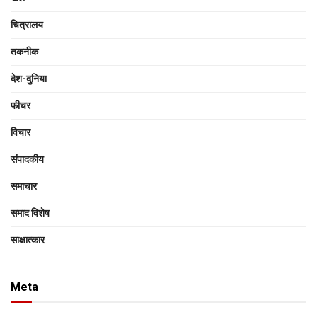
चित्रालय
तकनीक
देश-दुनिया
फीचर
विचार
संपादकीय
समाचार
समाद विशेष
साक्षात्‍कार
Meta