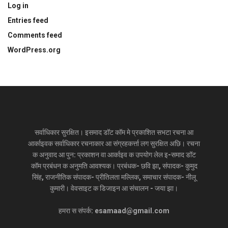
Log in
Entries feed
Comments feed
WordPress.org
सर्वाधिकार सुरक्षित। इसमाद डॉट कॉम मे प्रकाशित सभटा रचना आ
आर्काइवक सर्वाधिकार रचनाकार आ संग्रहकर्त्ता लग सुरक्षित अछि। रचना
क अनुवाद आ पुन: प्रकाशन वा आर्काइव क उपयोग लेल इ-समाद डॉट
कॉम प्रबंधन क अनुमति आवश्यक। प्रबंधक- छवि झा, संपादक- कुमुद
सिंह, राजनीतिक संपादक- प्रीतिलता मल्लिक, समाचार संपादक- नीलू
कुमारी। वेवसाइट क डिजाइन आ संचालन - जया झा।
हमरा स संपर्क: esamaad@gmail.com