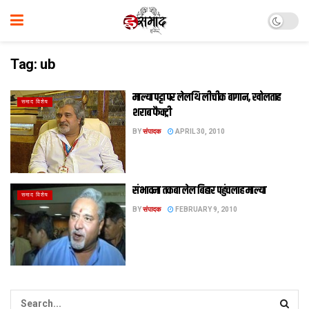
Tag:
ub
माल्या पट्टा पर लेलथि लीचीक बागान, खोलताह
समाद विशेष
शराब फैक्ट्री
BY
संपादक
APRIL 30, 2010
संभावना तकबा लेल बिहार पहुंचलाह माल्या
समाद विशेष
BY
संपादक
FEBRUARY 9, 2010