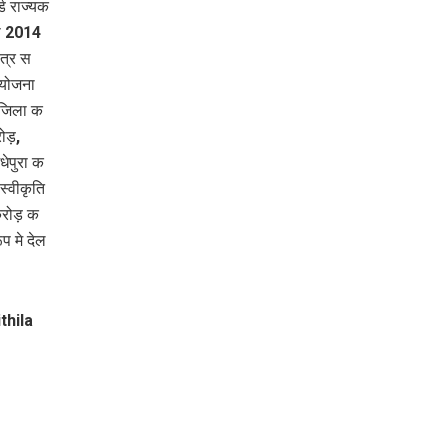
ड राज्‍यक
 स 2014
त्र स
ियोजना
 जिला क
ोड़,
ेपुरा क
स्वीकृति
करोड़ क
प मे देल
thila