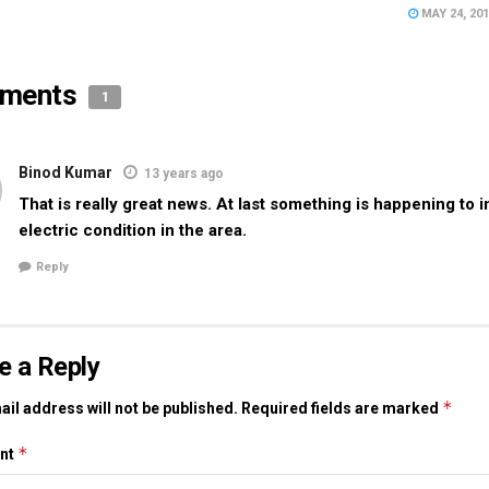
MAY 24, 20
ments
1
Binod Kumar
13 years ago
That is really great news. At last something is happening to 
electric condition in the area.
Reply
e a Reply
*
il address will not be published.
Required fields are marked
*
nt