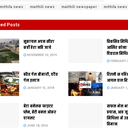
 mithila news
maithili news
maithili newspaper
mithila news
ted
Posts
नुकायल अपन सौरा
विकसित मिथ
कहीं हेरा नहि जाये
आखिर कोना
पिछडल मिथि
NOVEMBER 10, 2019
FEBRUARY 2
बढैत गेल बीमारी, घटैत
दिल्‍ली स पहि
गेल इलाज
आयल छल बि
JANUARY 15, 2018
JANUARY 1,
बेटा बनेलक फाइटर
सफल भेल भ
प्लेन, बेटी बनल ओकर
प्रयास, आठ ज
पायलट
मिथिला मे उ
विमान
JUNE 18, 2016