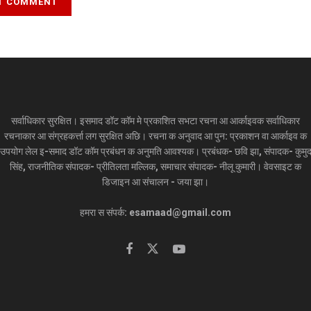
सर्वाधिकार सुरक्षित। इसमाद डॉट कॉम मे प्रकाशित सभटा रचना आ आर्काइवक सर्वाधिकार
रचनाकार आ संग्रहकर्त्ता लग सुरक्षित अछि। रचना क अनुवाद आ पुन: प्रकाशन वा आर्काइव क
उपयोग लेल इ-समाद डॉट कॉम प्रबंधन क अनुमति आवश्यक। प्रबंधक- छवि झा, संपादक- कुमु
सिंह, राजनीतिक संपादक- प्रीतिलता मल्लिक, समाचार संपादक- नीलू कुमारी। वेवसाइट क
डिजाइन आ संचालन - जया झा।
हमरा स संपर्क: esamaad@gmail.com