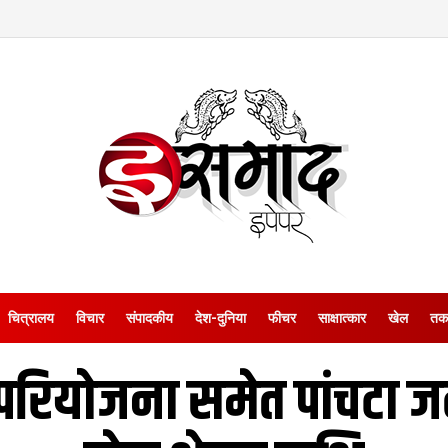
चित्रालय
विचार
संपादकीय
देश-दुनिया
फीचर
साक्षात्‍कार
खेल
तक
रियोजना समेत पांचटा जल