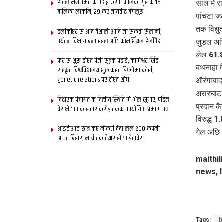
होटल मैनेजमेंट क पढ़ाई करती बालिका गृह क 16
साल मे र
बालिका लोकनि, 29 कए जायतीह बेंगलुरु
पांचटा 
तक विद्य
हेलीकॉप्टर स आब वैशाली आबि जा सकता सैलानी,
पर्यटन विभाग बना रहल अछि कॉमर्शियल हेलीपैड
जुडल अछि
लेल 61.8
फेर स शुरू होएत पंजी सूत्रक पढाई, कामेश्वर सिंह
बथनाहा म
संस्कृत विश्वविद्यालय शुरू करत डिप्लोमा कोर्स,
genetic relations पर होएत शोध
औरंगाबाद
अरारघाट 
बिहारक पंचायत क वित्‍तीय स्थिति मे भेल सुधार, पहिल
प्रदान क
बेर भेटत एक हजार करोड़ तकक उपयोगिता प्रमाण पत्र
विरुद्ध 
आइटीआइ छात्र कए नौकरी देबा लेल 200 कंपनी
गेल अछि
आउत बिहार, मार्च तक तैयार होएत डेटाबेस
maithil
news, l
Tags:
b