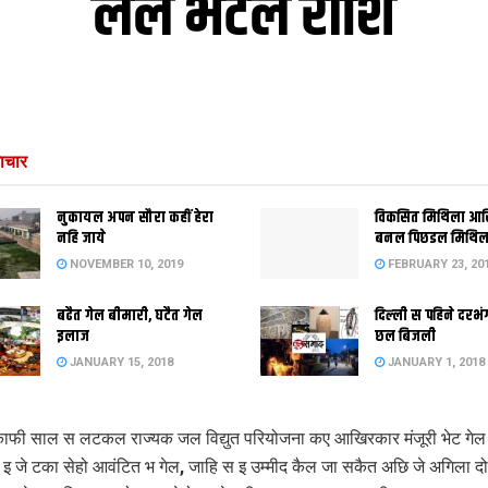
लेल भेटल राशि
ाचार
नुकायल अपन सौरा कहीं हेरा
विकसित मिथिला आ
नहि जाये
बनल पिछडल मिथिल
NOVEMBER 10, 2019
FEBRUARY 23, 20
बढैत गेल बीमारी, घटैत गेल
दिल्‍ली स पहिने दर
इलाज
छल बिजली
JANUARY 15, 2018
JANUARY 1, 2018
फी साल स लटकल राज्‍यक जल विद्युत परियोजना कए आखिरकार मंजूरी भेट गेल।
 इ जे टका सेहो आवंटित भ गेल, जाहि स इ उम्‍मीद कैल जा सकैत अछि जे अगिला दो