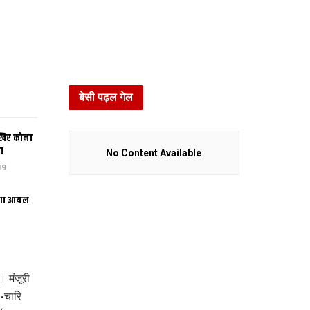
बेसी पढ़ल गेल
खिर कोना
ा
No Content Available
19
भंगा आयल
 मंजूरी
-चारि