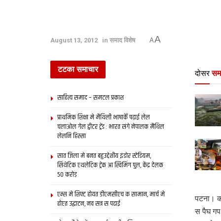
A
August 13, 2012
in
समाद विशेष
A
टटका समाचार
दोसर
सम
साहित्य समाद – समटल प्रकाश
प्राथमिक शि‍क्षा मे मैथि‍ली भाषाकेँ पढ़ाई लेल
चलाओल गेल ट्वीटर ट्रेंड : भारत संगे नेपालक मैथिल
लेलनि हिस्सा
सात जिला मे बनत बहुउद्देशीय इंडोर स्‍टेडि‍यम,
सिंथेटिक एथलेटिक ट्रेक आ स्विमिंग पुल, केंद्र देलक
50 करोड़
एम्स मे शिफ्ट होयत डीएमसीएच क सामान, मार्च मे
पटना। का
होएत उद्घाटन, नव सत्र स पढाई
स पैघ गप