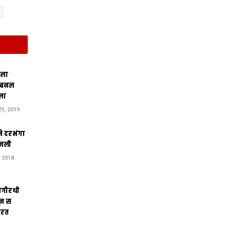
िला
 बनल
ला
3, 2019
ने दरभंगा
जली
 2018
ागीरथी
ून स
तरत