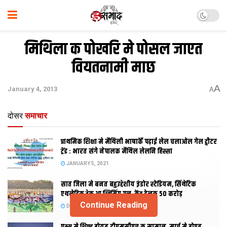
मिथिला क पोखरि मे पोसल जाएत
वियतनामी माछ
A
January 4, 2013
A
दोसर
समाचार
प्राथमिक शि‍क्षा मे मैथि‍ली भाषाकेँ पढ़ाई लेल चलाओल गेल ट्वीटर
ट्रेंड : भारत संगे नेपालक मैथिल लेलनि हिस्सा
JANUARY 5, 2021
सात जिला मे बनत बहुउद्देशीय इंडोर स्‍टेडि‍यम, सिंथेटिक
एथलेटिक ट्रेक आ स्विमिंग पुल, केंद्र देलक 50 करोड़
Continue Reading
DECEMBER 26, 2020