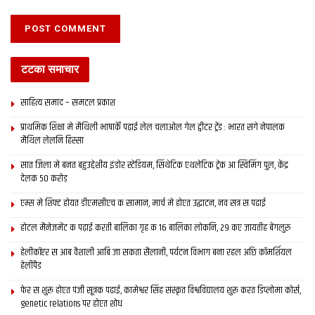
Tags:
bihar news
darbhanga
latest bihar news
टटका समाचार
latest maithili news
latest mithila news
maithili news
maithili newspaper
mithila news
patna
इ-समाद
साहित्य समाद – समटल प्रकाश
इपेपर
दरभंगा
बिहार
मिथिला
मिथिला समाचार
मिथिला समाद
प्राथमिक शि‍क्षा मे मैथि‍ली भाषाकेँ पढ़ाई लेल चलाओल गेल ट्वीटर ट्रेंड : भारत संगे नेपालक
मैथिली समाचार
मैथिल लेलनि हिस्सा
सात जिला मे बनत बहुउद्देशीय इंडोर स्‍टेडि‍यम, सिंथेटिक एथलेटिक ट्रेक आ स्विमिंग पुल, केंद्र
देलक 50 करोड़
एम्स मे शिफ्ट होयत डीएमसीएच क सामान, मार्च मे होएत उद्घाटन, नव सत्र स पढाई
होटल मैनेजमेंट क पढ़ाई करती बालिका गृह क 16 बालिका लोकनि, 29 कए जायतीह बेंगलुरु
हेलीकॉप्टर स आब वैशाली आबि जा सकता सैलानी, पर्यटन विभाग बना रहल अछि कॉमर्शियल
हेलीपैड
फेर स शुरू होएत पंजी सूत्रक पढाई, कामेश्वर सिंह संस्कृत विश्वविद्यालय शुरू करत डिप्लोमा कोर्स,
genetic relations पर होएत शोध