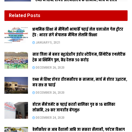
एम्स मे शिफ्ट होयत डीएमसीएच क सामान, मार्च मे होएत
उद्घाटन, नव सत्र स पढाई
DECEMBER 26, 2020
Related
Posts
होटल मैनेजमेंट क पढ़ाई करती बालिका गृह क 16 बालिका
प्राथमिक शि‍क्षा मे मैथि‍ली भाषाकेँ पढ़ाई लेल चलाओल गेल ट्वीटर
लोकनि, 29 कए जायतीह बेंगलुरु
ट्रेंड : भारत संगे नेपालक मैथिल लेलनि हिस्सा
DECEMBER 24, 2020
JANUARY 5, 2021
सात जिला मे बनत बहुउद्देशीय इंडोर स्‍टेडि‍यम, सिंथेटिक एथलेटिक
ट्रेक आ स्विमिंग पुल, केंद्र देलक 50 करोड़
DECEMBER 26, 2020
एम्स मे शिफ्ट होयत डीएमसीएच क सामान, मार्च मे होएत उद्घाटन,
नव सत्र स पढाई
DECEMBER 26, 2020
होटल मैनेजमेंट क पढ़ाई करती बालिका गृह क 16 बालिका
दरभंगा । मिथिला क महान अर्थशास्‍त्री राजा नरेंद्र सिंह क नारा ‘पग-पोखरि
लोकनि, 29 कए जायतीह बेंगलुरु
माछ मखान’ कए बिहार सरकार सेहो दोहरेबाक प्रयास क रहल अछि।
DECEMBER 24, 2020
मिथिला कए आर्थिक समृद्धि लेल बिहार सरकार पग पग स्थित पोखरि मे मत्‍स्‍य
हेलीकॉप्टर स आब वैशाली आबि जा सकता सैलानी, पर्यटन विभाग
पालन कए बढाबा देबाक योजना पर काज करब शुरू क देलक अछि। ज्ञात हुए