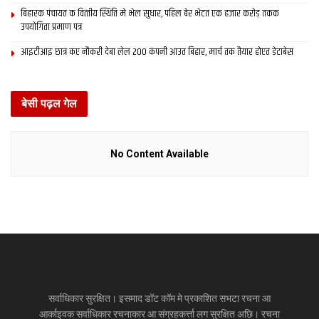
बिहारक पंचायत क वित्‍तीय स्थिति मे भेल सुधार, पहिल बेर भेटत एक हजार करोड़ तकक
उपयोगिता प्रमाण पत्र
आइटीआइ छात्र कए नौकरी देबा लेल 200 कंपनी आउत बिहार, मार्च तक तैयार होएत डेटाबेस
बेसी पढ़ल गेल
No Content Available
सर्वाधिकार सुरक्षित। इसमाद डॉट कॉम मे प्रकाशित सभटा रचना आ
आर्काइवक सर्वाधिकार रचनाकार आ संग्रहकर्त्ता लग सुरक्षित अछि। रचना