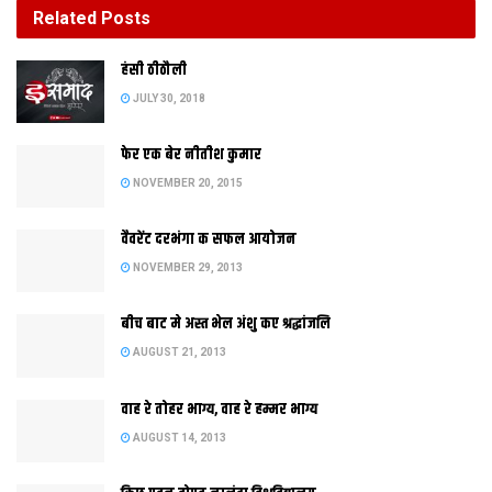
Related
Posts
बीच बाट मे अस्त भेल अंशु कए श्रद्धांजलि
हंसी ठीठौली
AUGUST 21, 2013
JULY 30, 2018
फेर एक बेर नीतीश कुमार
NOVEMBER 20, 2015
वैवरेंट दरभंगा क सफल आयोजन
NOVEMBER 29, 2013
बीच बाट मे अस्त भेल अंशु कए श्रद्धांजलि
AUGUST 21, 2013
राजग क नव संयोजक मधेपुराक सांसद शरद यादव कए बनाउल गेल अछि।
वाह रे तोहर भाग्य, वाह रे हम्मर भाग्य
मुजफ्फरपुर क पूर्व सांसद जॉर्ज फर्नांडिस क स्थान पर शरद क नियुक्ति स इ
AUGUST 14, 2013
पद मिथिला मे रहि गेल।