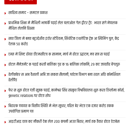
साहित्य समाद – समटल प्रकाश
प्राथमिक शि‍क्षा मे मैथि‍ली भाषाकेँ पढ़ाई लेल चलाओल गेल ट्वीटर ट्रेंड : भारत संगे नेपालक
मैथिल लेलनि हिस्सा
सात जिला मे बनत बहुउद्देशीय इंडोर स्‍टेडि‍यम, सिंथेटिक एथलेटिक ट्रेक आ स्विमिंग पुल, केंद्र
देलक 50 करोड़
एम्स मे शिफ्ट होयत डीएमसीएच क सामान, मार्च मे होएत उद्घाटन, नव सत्र स पढाई
होटल मैनेजमेंट क पढ़ाई करती बालिका गृह क 16 बालिका लोकनि, 29 कए जायतीह बेंगलुरु
हेलीकॉप्टर स आब वैशाली आबि जा सकता सैलानी, पर्यटन विभाग बना रहल अछि कॉमर्शियल
हेलीपैड
फेर स शुरू होएत पंजी सूत्रक पढाई, कामेश्वर सिंह संस्कृत विश्वविद्यालय शुरू करत डिप्लोमा कोर्स,
genetic relations पर होएत शोध
बिहारक पंचायत क वित्‍तीय स्थिति मे भेल सुधार, पहिल बेर भेटत एक हजार करोड़ तकक
उपयोगिता प्रमाण पत्र
आइटीआइ छात्र कए नौकरी देबा लेल 200 कंपनी आउत बिहार, मार्च तक तैयार होएत डेटाबेस