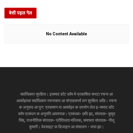
बेसी पढ़ल गेल
No Content Available
सर्वाधिकार सुरक्षित। इसमाद डॉट कॉम मे प्रकाशित सभटा रचना आ
आर्काइवक सर्वाधिकार रचनाकार आ संग्रहकर्त्ता लग सुरक्षित अछि। रचना
क अनुवाद आ पुन: प्रकाशन वा आर्काइव क उपयोग लेल इ-समाद डॉट
कॉम प्रबंधन क अनुमति आवश्यक। प्रबंधक- छवि झा, संपादक- कुमुद
सिंह, राजनीतिक संपादक- प्रीतिलता मल्लिक, समाचार संपादक- नीलू
कुमारी। वेवसाइट क डिजाइन आ संचालन - जया झा।