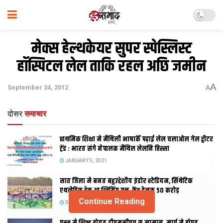
मेक्स हेल्थकेयर सुपर स्पेस्लिस्ट
हॉस्पिटल लेल ताकि रहल अछि जमीन
A
September 24, 2012
A
दोसर
समाचार
प्राथमिक शि‍क्षा मे मैथि‍ली भाषाकेँ पढ़ाई लेल चलाओल गेल ट्वीटर
ट्रेंड : भारत संगे नेपालक मैथिल लेलनि हिस्सा
JANUARY 5, 2021
सात जिला मे बनत बहुउद्देशीय इंडोर स्‍टेडि‍यम, सिंथेटिक
एथलेटिक ट्रेक आ स्विमिंग पुल, केंद्र देलक 50 करोड़
Continue Reading
DECEMBER 26, 2020