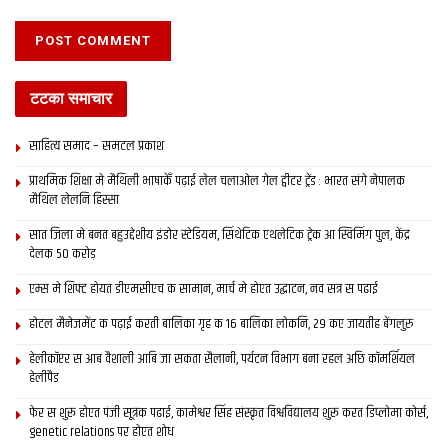
टटका समाचार
साहित्य समाद – समटल प्रकाश
प्राथमिक शि‍क्षा मे मैथि‍ली भाषाकेँ पढ़ाई लेल चलाओल गेल ट्वीटर ट्रेंड : भारत संगे नेपालक
मैथिल लेलनि हिस्सा
सात जिला मे बनत बहुउद्देशीय इंडोर स्‍टेडि‍यम, सिंथेटिक एथलेटिक ट्रेक आ स्विमिंग पुल, केंद्र
देलक 50 करोड़
एम्स मे शिफ्ट होयत डीएमसीएच क सामान, मार्च मे होएत उद्घाटन, नव सत्र स पढाई
होटल मैनेजमेंट क पढ़ाई करती बालिका गृह क 16 बालिका लोकनि, 29 कए जायतीह बेंगलुरु
हेलीकॉप्टर स आब वैशाली आबि जा सकता सैलानी, पर्यटन विभाग बना रहल अछि कॉमर्शियल
हेलीपैड
फेर स शुरू होएत पंजी सूत्रक पढाई, कामेश्वर सिंह संस्कृत विश्वविद्यालय शुरू करत डिप्लोमा कोर्स,
genetic relations पर होएत शोध