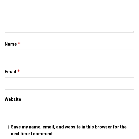
news, latest mithila news, latest maithili news, maithili
newspaper, darbhanga, patna
Tags:
bihar news
darbhanga
latest bihar news
*
Name
latest maithili news
latest mithila news
maithili news
maithili newspaper
mithila news
patna
*
Email
Website
Save my name, email, and website in this browser for the
next time I comment.