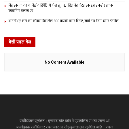
बिहारक पंचायत क वित्‍तीय स्थिति मे भेल सुधार, पहिल बेर भेटत एक हजार करोड़ तकक
उपयोगिता प्रमाण पत्र
आइटीआइ छात्र कए नौकरी देबा लेल 200 कंपनी आउत बिहार, मार्च तक तैयार होएत डेटाबेस
बेसी पढ़ल गेल
No Content Available
सर्वाधिकार सुरक्षित। इसमाद डॉट कॉम मे प्रकाशित सभटा रचना आ
आर्काइवक सर्वाधिकार रचनाकार आ संग्रहकर्त्ता लग सुरक्षित अछि। रचना