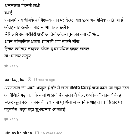
स्‍वजनक भाषा थिक ई आ एहि मे अपना केँ सब सँ पहिने अभिव्‍यक्‍त करब शुरू
अनलकांत मेहनती छथी
कयने रही हम जखन कलमो-पेंसिल नइँ पकड़ने रही। तेँ मैथिली मे एक तरहक
बधाई
समाजमे सब चीजके वर्ग वैश्म्यक नाम पर देखल बात पूरण भय गेलिक अछि आ ई
अतिरिक्‍त जनपक्षीय लगाव, सहजता आ सुविधा अनुभव करैत छी। बाकी हिंदी
ओतहु नहि रहलैक जाट स ओ चलल छलैक
सँ सेहो कम प्रेम नइँ। साहित्यिक लेखन हम हिंदीए मे पहिने शुरू कयने रही आ
मिथिलामे सब गरीबंही अछी आ तैयो ओकरा पुनजब बना की भेटत
सर्वाधिक अनुभव, अध्‍ययन, यश, नेह-प्रेम, सम्‍मान आ जीविकोपार्जन लेल धन
अपन सांस्कृतिक आदर्श अपनाही थाम ताकने नीक
हिंदीए सँ प्राप्‍त होइत रहल अछि।
हिनक खगेन्द्र ठाकुरस झंझट दू वामपंथिक झंझट लागल
डॉ धनाकर ठाकुर
प्रश्न
– अहाँ अपना केँ कवि,
कहानीकार आ उपन्यासकार मे सँ की मानैत छी?
Reply
गौरीनाथ
: हमर कथा दू दर्जन सँ बेसी छपल अछि। हिंदी मे दू टा कथा-संग्रह
pankaj jha
15 years ago
अछि ! मैथिली मे पोथी तेना बिकाइ नइँ छै तेँ मैथिली मे कथा-संग्रह सभ
अनलकांत जी अपने आजुक ई दौर में जाता मैथिलि लिखई बाला बढ़ल जा रहल छित
प्रकाशनक बाटे तकै अछि। कविता हम नइँ लिखने छी, तँ कवि कोना कहब
आ मैथिलि पढ़ वाला के कमी अखनो धैर ख़तम नै भेल, अपनेक “अंतिका” के इ
अहाँ? कविता सनक जे किछु हमर छपल अछि, ओ वास्‍तव मे हमर डायरी
सफ़र बहुत बरका कामयाबी. ईश्वर स प्रार्थना जे अपनेक आई तप के सिखर पर
थिक। बेसी सँ बेसी कवितानुमा डायरी कहि सकैत छी ओकरा आ सेहो बड़
पहुचाबैथ. बहुत बहुत शुभकामना आ बधाई.
थोड़ अछि। वैचारिक आ समसामयिक लेख दुनू भाषा मे अछि, मैथिली मे किछु
Reply
आलोचनात्‍मक लेख सेहो। उपन्‍यास कोनो भाषा मे छपल नइँ अछि। हँ, मैथिली
मे एक टा उपन्‍यास पूरा कयलहुँ अछि, साल भरिक भीतर जकर छपिक’ अबैक
kislay krishna
15 years ago