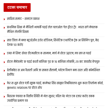
लोकनि लाभान्वित भेलाह अछि। सामान्‍य जन लेल धनसन!… हमरा बुझाइछ जे
टटका समाचार
स्‍तरीय साहित्‍य-लेखनक दृष्टि सँ मैथिलीक स्थिति ह्रासोन्‍मुख अछि। कहि
साहित्य समाद – समटल प्रकाश
सकै छी जे ई भाषा म्‍यूजियम दिस, माने अपन कब्र दिस डेग उठा देलक अछि।
प्राथमिक शि‍क्षा मे मैथि‍ली भाषाकेँ पढ़ाई लेल चलाओल गेल ट्वीटर ट्रेंड : भारत संगे नेपालक
प्रश्न-
मैथिलीक साहित्यिक दाँव-पेंच मे फँसबाक कोनो घटना?
मैथिल लेलनि हिस्सा
सात जिला मे बनत बहुउद्देशीय इंडोर स्‍टेडि‍यम, सिंथेटिक एथलेटिक ट्रेक आ स्विमिंग पुल, केंद्र
गौरीनाथ
: ई तँ भाषाक दोकानदार लोकनि कहताह। ओहि सभ लेल हमरा लग
देलक 50 करोड़
फुर्सते नइँ अछि।
एम्स मे शिफ्ट होयत डीएमसीएच क सामान, मार्च मे होएत उद्घाटन, नव सत्र स पढाई
होटल मैनेजमेंट क पढ़ाई करती बालिका गृह क 16 बालिका लोकनि, 29 कए जायतीह बेंगलुरु
प्रश्न
– खगेंद्र ठाकुर संग अहाँक विवाद चर्चा मे रहल,
की मामला छल?
हेलीकॉप्टर स आब वैशाली आबि जा सकता सैलानी, पर्यटन विभाग बना रहल अछि कॉमर्शियल
हेलीपैड
गौरीनाथ
: मोहल्‍ला लाइव डॉट कॉम पर हमर जवाब उपलब्‍ध अछि। तकरा बाद
ओ लेखन सँ जवाब नइँ द’क’ लीगल नोटिस भेजलनि।…एहेन-एहेन नोटिस सँ
फेर स शुरू होएत पंजी सूत्रक पढाई, कामेश्वर सिंह संस्कृत विश्वविद्यालय शुरू करत डिप्लोमा कोर्स,
genetic relations पर होएत शोध
लेखक केँ लिखै सँ थोड़े रोकल जा सकैत अछि?
बिहारक पंचायत क वित्‍तीय स्थिति मे भेल सुधार, पहिल बेर भेटत एक हजार करोड़ तकक
प्रश्न
– अहाँ पर आरोप लगैत रहल अछि जे अहाँ गैर वामपंथी विचारधारावला
उपयोगिता प्रमाण पत्र
लेखक केँ छपबा सँ कतराइत छी?