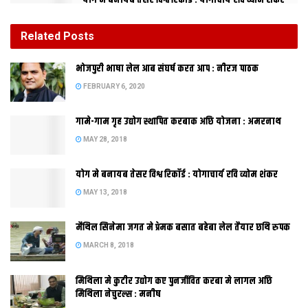
योग मे बनायब तेसर विश्व रिकॉर्ड : योगाचार्य रवि व्योम शंकर
MAY 13, 2018
Related
Posts
मैथिल सिनेमा जगत मे प्रेमक बसात बहेबा लेल तैयार छथि रुपक
भोजपुरी भाषा लेल आब संघर्ष करत आप : नीरज पाठक
MARCH 8, 2018
FEBRUARY 6, 2020
गामे-गाम गृह उद्योग स्थापित करबाक अछि योजना : अमरनाथ
अनलकांत जी कए भारतीय भाषा परिषद क युवा पुरस्कार भेटल अछि,
एहि
MAY 28, 2018
मौका पर पत्रकार विनीत उत्‍पल इसमाद लेल खास तौर पर हुनका स गप
केलथि,
प्रस्‍तुत अछि गपशप क किछु अंश’ –
समदिया
योग मे बनायब तेसर विश्व रिकॉर्ड : योगाचार्य रवि व्योम शंकर
MAY 13, 2018
मैथिल सिनेमा जगत मे प्रेमक बसात बहेबा लेल तैयार छथि रुपक
MARCH 8, 2018
मिथिला मे कुटीर उद्योग कए पुनर्जीवित करबा मे लागल अछि
मिथिला नेचुरल्स : मनीष