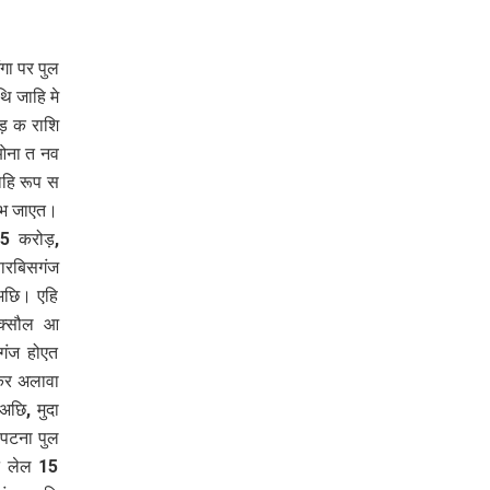
गा पर पुल
ि जाहि मे
ोड़ क राशि
ओना त नव
ाहि रूप स
स भ जाएत।
 75 करोड़,
ारबिसगंज
अछि। एहि
रक्सौल आ
गंज होएत
एकर अलावा
छि, मुदा
 पटना पुल
न लेल 15