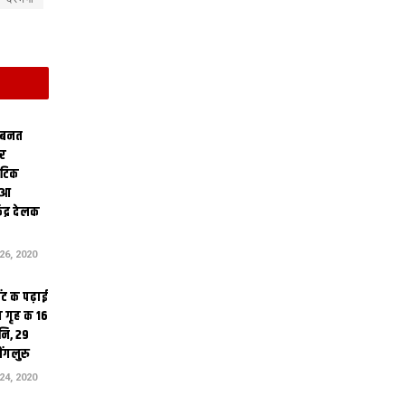
 बनत
ोर
थेटिक
क आ
ेंद्र देलक
6, 2020
ंट क पढ़ाई
 गृह क 16
ि, 29
ंगलुरु
4, 2020