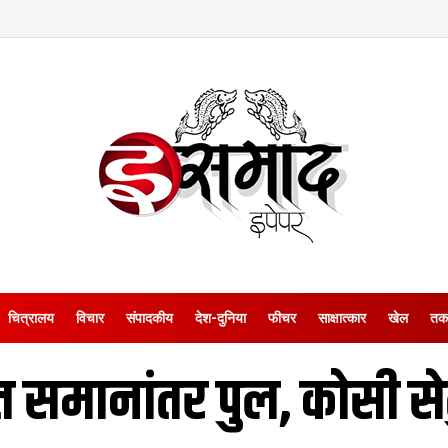
चित्रालय
विचार
संपादकीय
देश-दुनिया
फीचर
साक्षात्‍कार
खेल
तक
 समानांतर पुल, कोसी से