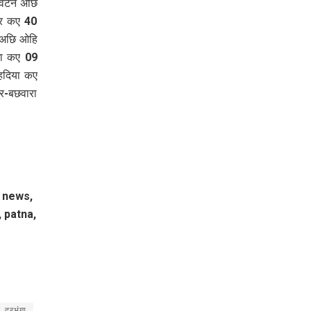
वंटन अछि
नगर कए 40
ल अछि ओहि
गा कए 09
हदिया कए
र-बछवारा
i news,
, patna,
दरभंगा