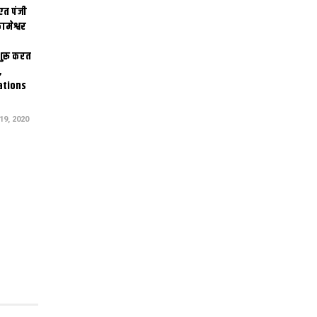
एत पंजी
ामेश्वर
 शुरू करत
,
ations
9, 2020