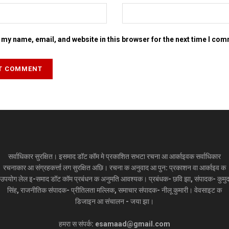
my name, email, and website in this browser for the next time I co
सर्वाधिकार सुरक्षित। इसमाद डॉट कॉम मे प्रकाशित सभटा रचना आ आर्काइवक सर्वाधिकार
रचनाकार आ संग्रहकर्त्ता लग सुरक्षित अछि। रचना क अनुवाद आ पुन: प्रकाशन वा आर्काइव क
उपयोग लेल इ-समाद डॉट कॉम प्रबंधन क अनुमति आवश्यक। प्रबंधक- छवि झा, संपादक- कुमु
सिंह, राजनीतिक संपादक- प्रीतिलता मल्लिक, समाचार संपादक- नीलू कुमारी। वेवसाइट क
डिजाइन आ संचालन - जया झा।
हमरा स संपर्क: esamaad@gmail.com