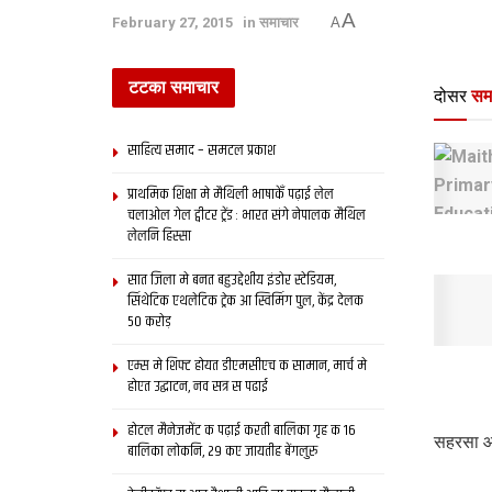
A
February 27, 2015
in
समाचार
A
टटका समाचार
दोसर
सम
साहित्य समाद – समटल प्रकाश
प्राथमिक शि‍क्षा मे मैथि‍ली भाषाकेँ पढ़ाई लेल
चलाओल गेल ट्वीटर ट्रेंड : भारत संगे नेपालक मैथिल
लेलनि हिस्सा
सात जिला मे बनत बहुउद्देशीय इंडोर स्‍टेडि‍यम,
सिंथेटिक एथलेटिक ट्रेक आ स्विमिंग पुल, केंद्र देलक
50 करोड़
एम्स मे शिफ्ट होयत डीएमसीएच क सामान, मार्च मे
होएत उद्घाटन, नव सत्र स पढाई
होटल मैनेजमेंट क पढ़ाई करती बालिका गृह क 16
सहरसा आ 
बालिका लोकनि, 29 कए जायतीह बेंगलुरु