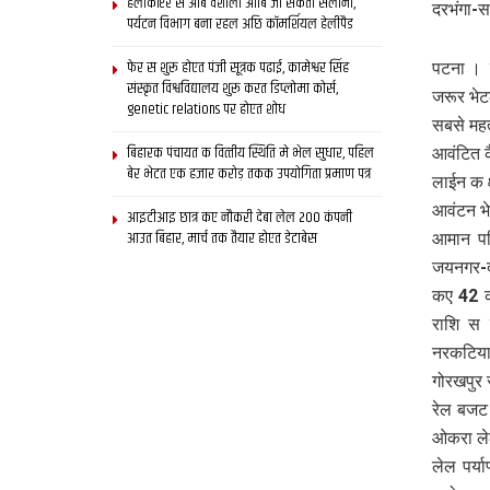
हेलीकॉप्टर स आब वैशाली आबि जा सकता सैलानी,
दरभंगा-स
पर्यटन विभाग बना रहल अछि कॉमर्शियल हेलीपैड
फेर स शुरू होएत पंजी सूत्रक पढाई, कामेश्वर सिंह
पटना । र
संस्कृत विश्वविद्यालय शुरू करत डिप्लोमा कोर्स,
जरूर भेट
genetic relations पर होएत शोध
सबसे महत
बिहारक पंचायत क वित्‍तीय स्थिति मे भेल सुधार, पहिल
आवंटित 
बेर भेटत एक हजार करोड़ तकक उपयोगिता प्रमाण पत्र
लाईन क क
आवंटन भे
आइटीआइ छात्र कए नौकरी देबा लेल 200 कंपनी
आउत बिहार, मार्च तक तैयार होएत डेटाबेस
आमान परि
जयनगर-द
कए 42 क
राशि स 
नरकटिया
गोरखपुर 
रेल बजट
ओकरा लेल
लेल पर्