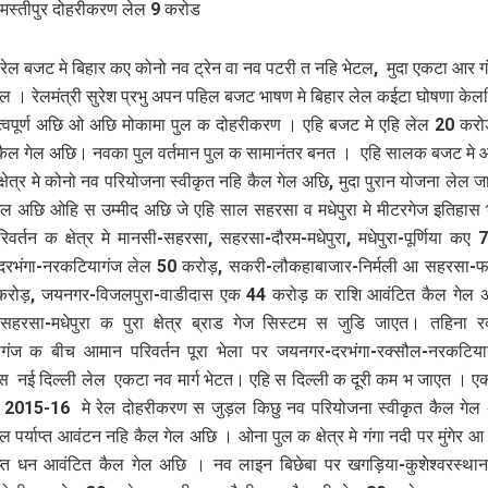
मस्तीपुर दोहरीकरण लेल 9 करोड
ेल बजट मे बिहार कए कोनो नव ट्रेन वा नव पटरी त नहि भेटल, मुदा एकटा आर गं
ल । रेलमंत्री सुरेश प्रभु अपन पहिल बजट भाषण मे बिहार लेल कईटा घोषणा केलथ
्वपूर्ण अछि ओ अछि मोकामा पुल क दोहरीकरण । एहि बजट मे एहि लेल 20 कर
कैल गेल अछि। नवका पुल वर्तमान पुल क सामानंतर बनत । एहि सालक बजट मे 
्षेत्र मे कोनो नव परियोजना स्वीकृत नहि कैल गेल अछि, मुदा पुरान योजना लेल ज
ल अछि ओहि स उम्मीद अछि जे एहि साल सहरसा व मधेपुरा मे मीटरगेज इतिहा
वर्तन क क्षेत्र मे मानसी-सहरसा, सहरसा-दौरम-मधेपुरा, मधेपुरा-पूर्णिया कए
रभंगा-नरकटियागंज लेल 50 करोड़, सकरी-लौकहाबाजार-निर्मली आ सहरसा-फ
रोड़, जयनगर-विजलपुरा-वाडीदास एक 44 करोड़ क राशि आवंटित कैल गेल 
सहरसा-मधेपुरा क पुरा क्षेत्र ब्राड गेज सिस्टम स जुडि जाएत। तहिना 
गंज क बीच आमान परिवर्तन पूरा भेला पर जयनगर-दरभंगा-रक्सौल-नरकटिया
स नई दिल्ली लेल एकटा नव मार्ग भेटत। एहि स दिल्ली क दूरी कम भ जाएत । 
 2015-16 मे रेल दोहरीकरण स जुड़ल किछु नव परियोजना स्वीकृत कैल गेल अ
 पर्याप्त आवंटन नहि कैल गेल अछि । ओना पुल क क्षेत्र मे गंगा नदी पर मुंगेर आ
याप्त धन आवंटित कैल गेल अछि । नव लाइन बिछेबा पर खगड़िया-कुशेश्वरस्था