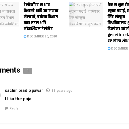
हेलीकॉप्टर स आब
फेर स शुरू हो
वैशाली आबि जा सकता
सूत्रक पढाई, क
सैलानी, पर्यटन विभाग
सिंह संस्कृत
बना रहल अछि
विश्वविद्यालय
कॉमर्शियल हेलीपैड
डिप्लोमा कोर्स
genetic rel
DECEMBER 20, 2020
पर होएत शोध
DECEMBER 1
ments
1
sachin pradip pawar
11 years ago
I lika the paja
Reply