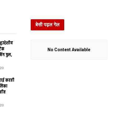
बेसी पढ़ल गेल
उद्देशीय
ेटिक
No Content Available
िंग पुल,
20
ढ़ाई करती
ालिका
तीह
20