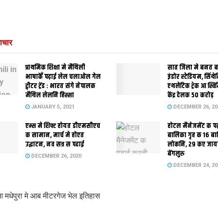
ाचार
प्राथमिक शि‍क्षा मे मैथि‍ली
सात जिला मे बनत बहु
भाषाकेँ पढ़ाई लेल चलाओल गेल
इंडोर स्‍टेडि‍यम, सिंथ
ट्वीटर ट्रेंड : भारत संगे नेपालक
एथलेटिक ट्रेक आ स्विम
मैथिल लेलनि हिस्सा
केंद्र देलक 50 करोड़
JANUARY 5, 2021
DECEMBER 26, 20
एम्स मे शिफ्ट होयत डीएमसीएच
होटल मैनेजमेंट क प
क सामान, मार्च मे होएत
बालिका गृह क 16 ब
उद्घाटन, नव सत्र स पढाई
लोकनि, 29 कए जाय
बेंगलुरु
DECEMBER 26, 2020
DECEMBER 24, 20
मधेपुरा मे आब मीटरगेज भेल इतिहास