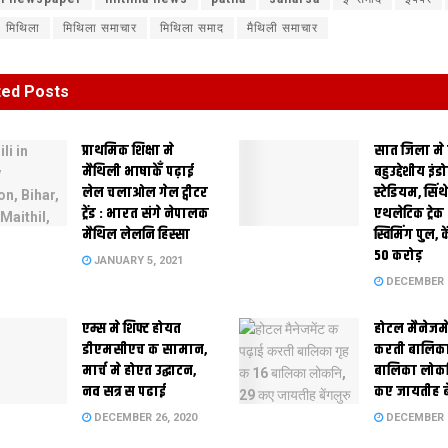
मिथिला
मिथिला समाचार
मिथिला समाद
मैथिली समाचार
ted
Posts
प्राथमिक शि‍क्षा मे
सात जिला मे
मैथि‍ली भाषाकेँ पढ़ाई
बहुउद्देशीय इंड
लेल चलाओल गेल ट्वीटर
स्‍टेडि‍यम, सिं
ट्रेंड : भारत संगे नेपालक
एथलेटिक ट्रे
मैथिल लेलनि हिस्सा
स्विमिंग पुल, क
50 करोड़
JANUARY 5, 2021
DECEMBER 2
एम्स मे शिफ्ट होयत
होटल मैनेजमे
डीएमसीएच क सामान,
करती बालिका
मार्च मे होएत उद्घाटन,
बालिका लोकन
नव सत्र स पढाई
कए जायतीह बे
DECEMBER 26, 2020
DECEMBER 2