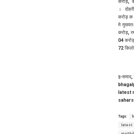
करोड़, क
। दोहरीक
करोड़ क र
मे मुख्
करोड़, र
04 करोड़
72 किलो
इ-समाद, 
bhagalp
latest 
sahars
Tags:
b
latest
maithi