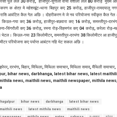
ोसी पुल लेल 30 करोड़, हाजीपुर-सुगौली वाया वैशाली लेल 80 करोड़ मुख्य आ
रण क क्षेत्र मे महेशखूंट-थाना बिहपुर कए 25 करोड़, हाजीपुर-रामदयालु 
ाशि आवंटित कैल गेल अछि । दोहरीकरण मे जे नव परियोजना स्वीकृत कैल गे
यतः किउल-गया कए 36 करोड़, हाजीपुर-बछवारा कए 16 करोड़, समस्तीपुर-दरभं
मना-सिंगरौली कए 36 करोड़, रमना रोड़-विहमगंज कए 04 करोड़, करेला रोड़-म
 भेटल। किउल-गया 23 किलोमीटर, समस्तीपुर-दरभंगा 38 किलोमीटर आ हाजीपु
मीटर परियोजना कए पर्याप्त आबंटन नहि भेट सकल अछि ।
इपेपर, दरभंगा, बिहार, मिथिला, मिथिला समाचार, मिथिला समाद, मैथिली समाचार,
ur, bihar news, darbhanga, latest bihar news, latest maithil
mithila news, maithili news, maithili newspaper, mithila news
a
hagalpur
bihar news
darbhanga
latest bihar news
 maithili news
latest mithila news
maithili news
li newspaper
mithila news
patna
saharsa
इ-समाद
इपेपर