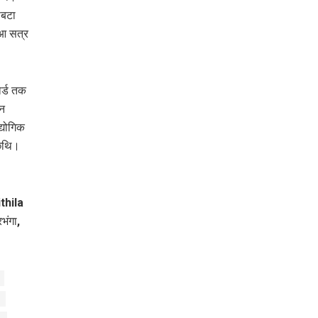
सबटा
 आ सत्र
र्ड तक
यन
्योगिक
 छथि।
thila
ंगा,