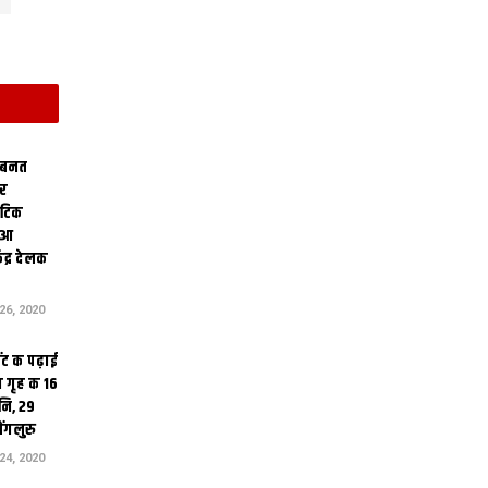
 बनत
ोर
थेटिक
क आ
ेंद्र देलक
6, 2020
ंट क पढ़ाई
 गृह क 16
ि, 29
ंगलुरु
4, 2020