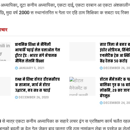
अध्यापिका, दूटा कनीय अध्यापिका, एकटा दाई, एकटा दरबान आ एकटा अंशकाली
ि, मुदा वर्ष 2000 स स्थानांतरित भ गेला पर एहि ठाम शिक्षिका क सबटा पद रिक्‍
ाचार
प्राथमिक शि‍क्षा मे मैथि‍ली
सात जिला मे बनत बहु
भाषाकेँ पढ़ाई लेल चलाओल गेल
इंडोर स्‍टेडि‍यम, सिंथ
ट्वीटर ट्रेंड : भारत संगे नेपालक
एथलेटिक ट्रेक आ स्विम
मैथिल लेलनि हिस्सा
केंद्र देलक 50 करोड़
JANUARY 5, 2021
DECEMBER 26, 20
एम्स मे शिफ्ट होयत डीएमसीएच
होटल मैनेजमेंट क प
क सामान, मार्च मे होएत
बालिका गृह क 16 ब
उद्घाटन, नव सत्र स पढाई
लोकनि, 29 कए जाय
बेंगलुरु
DECEMBER 26, 2020
DECEMBER 24, 20
0 से मात्र एकटा कनीय अध्यापिका क सहारे लचर ढ़ंग स प्रशिक्षण कार्य चलैत रहल
हुनको बदली क देल गेल जेकर बाद छात्रा एहि ठाम नामांकन लेबा स परहेज क ले