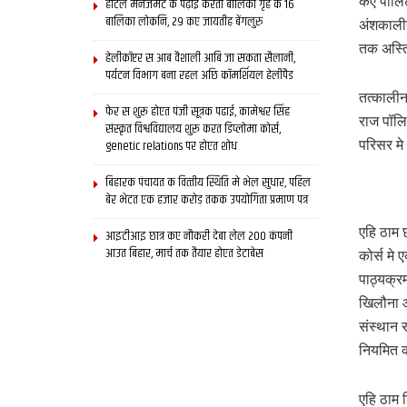
कए पोलिट
होटल मैनेजमेंट क पढ़ाई करती बालिका गृह क 16
बालिका लोकनि, 29 कए जायतीह बेंगलुरु
अंशकालीन
तक अस्त
हेलीकॉप्टर स आब वैशाली आबि जा सकता सैलानी,
पर्यटन विभाग बना रहल अछि कॉमर्शियल हेलीपैड
तत्‍काली
फेर स शुरू होएत पंजी सूत्रक पढाई, कामेश्वर सिंह
राज पॉलि
संस्कृत विश्वविद्यालय शुरू करत डिप्लोमा कोर्स,
genetic relations पर होएत शोध
परिसर मे
बिहारक पंचायत क वित्‍तीय स्थिति मे भेल सुधार, पहिल
बेर भेटत एक हजार करोड़ तकक उपयोगिता प्रमाण पत्र
एहि ठाम 
आइटीआइ छात्र कए नौकरी देबा लेल 200 कंपनी
आउत बिहार, मार्च तक तैयार होएत डेटाबेस
कोर्स मे
पाठ्यक्र
खिलौना आ
संस्थान 
नियमित 
एहि ठाम 