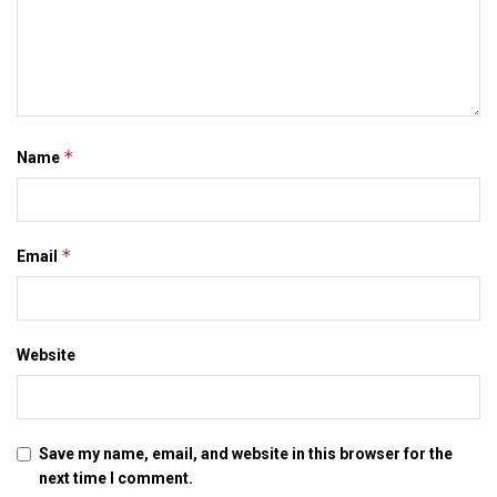
news, patna, saharsa
Tags:
bhagalpur
bihar news
darbhanga
Hawai seva
latest bihar news
latest maithili news
*
Name
latest mithila news
maithili news
maithili newspaper
mithila news
patna
saharsa
इ-समाद
इपेपर
दरभंगा
बिहार
मिथिला
मिथिला समाचार
मिथिला समाद
मैथिली समाचार
*
Email
Website
Save my name, email, and website in this browser for the
next time I comment.