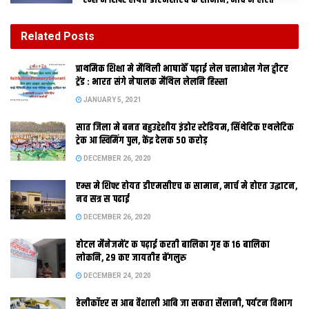
एम्स मे शिफ्ट होयत डीएमसीएच क सामान, मार्च मे होएत
उद्घाटन, नव सत्र स पढाई
DECEMBER 26, 2020
Related
Posts
होटल मैनेजमेंट क पढ़ाई करती बालिका गृह क 16 बालिका
प्राथमिक शि‍क्षा मे मैथि‍ली भाषाकेँ पढ़ाई लेल चलाओल गेल ट्वीटर
लोकनि, 29 कए जायतीह बेंगलुरु
ट्रेंड : भारत संगे नेपालक मैथिल लेलनि हिस्सा
DECEMBER 24, 2020
JANUARY 5, 2021
सात जिला मे बनत बहुउद्देशीय इंडोर स्‍टेडि‍यम, सिंथेटिक एथलेटिक
ट्रेक आ स्विमिंग पुल, केंद्र देलक 50 करोड़
DECEMBER 26, 2020
मोतिहारी : केसरिया-चकिया पथ मे कैथवलिया
एम्स मे शिफ्ट होयत डीएमसीएच क सामान, मार्च मे होएत उद्घाटन,
नव सत्र स पढाई
DECEMBER 26, 2020
होटल मैनेजमेंट क पढ़ाई करती बालिका गृह क 16 बालिका
लग विराट रामायण मंदिर निर्माण स संबंधित भूमि निबंधन लेल बिहार राज्य
लोकनि, 29 कए जायतीह बेंगलुरु
धार्मिक न्यास पर्षद क अध्यक्ष सह महावीर मंदिर न्यास समिति पटना क सचिव
DECEMBER 24, 2020
आचार्य किशोर कुणाल गुरुदिन केसरिया पहुँचलथि। एहि क्रम मे केसरिया
हेलीकॉप्टर स आब वैशाली आबि जा सकता सैलानी, पर्यटन विभाग
स्थित अवर निबंधन कार्यालय मे निबंधन क प्रक्रिया पूरा कैल गेल। एहि