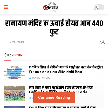
रामायण मंदिर क ऊचाई होयत आब ४४०
फुट
A
June 21, 2013
A
दोसर
समाचार
प्राथमिक शि‍क्षा मे मैथि‍ली भाषाकेँ पढ़ाई लेल चलाओल गेल ट्वीटर
ट्रेंड : भारत संगे नेपालक मैथिल लेलनि हिस्सा
JANUARY 5, 2021
सात जिला मे बनत बहुउद्देशीय इंडोर स्‍टेडि‍यम, सिंथेटिक
एथलेटिक ट्रेक आ स्विमिंग पुल, केंद्र देलक 50 करोड़
Continue Reading
DECEMBER 26, 2020