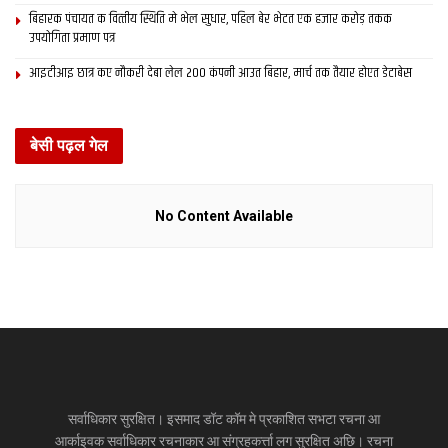
बिहारक पंचायत क वित्‍तीय स्थिति मे भेल सुधार, पहिल बेर भेटत एक हजार करोड़ तकक
उपयोगिता प्रमाण पत्र
आइटीआइ छात्र कए नौकरी देबा लेल 200 कंपनी आउत बिहार, मार्च तक तैयार होएत डेटाबेस
बेसी पढ़ल गेल
No Content Available
सर्वाधिकार सुरक्षित। इसमाद डॉट कॉम मे प्रकाशित सभटा रचना आ
आर्काइवक सर्वाधिकार रचनाकार आ संग्रहकर्त्ता लग सुरक्षित अछि। रचना