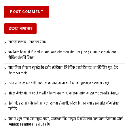
टटका समाचार
साहित्य समाद – समटल प्रकाश
प्राथमिक शि‍क्षा मे मैथि‍ली भाषाकेँ पढ़ाई लेल चलाओल गेल ट्वीटर ट्रेंड : भारत संगे नेपालक
मैथिल लेलनि हिस्सा
सात जिला मे बनत बहुउद्देशीय इंडोर स्‍टेडि‍यम, सिंथेटिक एथलेटिक ट्रेक आ स्विमिंग पुल, केंद्र
देलक 50 करोड़
एम्स मे शिफ्ट होयत डीएमसीएच क सामान, मार्च मे होएत उद्घाटन, नव सत्र स पढाई
होटल मैनेजमेंट क पढ़ाई करती बालिका गृह क 16 बालिका लोकनि, 29 कए जायतीह बेंगलुरु
हेलीकॉप्टर स आब वैशाली आबि जा सकता सैलानी, पर्यटन विभाग बना रहल अछि कॉमर्शियल
हेलीपैड
फेर स शुरू होएत पंजी सूत्रक पढाई, कामेश्वर सिंह संस्कृत विश्वविद्यालय शुरू करत डिप्लोमा कोर्स,
genetic relations पर होएत शोध