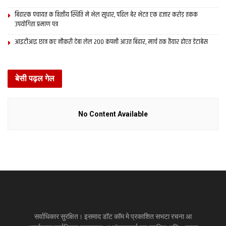
बिहारक पंचायत क वित्‍तीय स्थिति मे भेल सुधार, पहिल बेर भेटत एक हजार करोड़ तकक
उपयोगिता प्रमाण पत्र
आइटीआइ छात्र कए नौकरी देबा लेल 200 कंपनी आउत बिहार, मार्च तक तैयार होएत डेटाबेस
बेसी पढ़ल गेल
No Content Available
सर्वाधिकार सुरक्षित। इसमाद डॉट कॉम मे प्रकाशित सभटा रचना आ