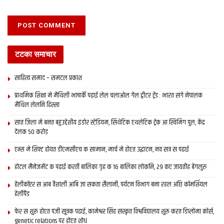
टटका समाचार
साहित्य समाद – समटल प्रकाश
प्राथमिक शि‍क्षा मे मैथि‍ली भाषाकेँ पढ़ाई लेल चलाओल गेल ट्वीटर ट्रेंड : भारत संगे नेपालक
मैथिल लेलनि हिस्सा
सात जिला मे बनत बहुउद्देशीय इंडोर स्‍टेडि‍यम, सिंथेटिक एथलेटिक ट्रेक आ स्विमिंग पुल, केंद्र
देलक 50 करोड़
एम्स मे शिफ्ट होयत डीएमसीएच क सामान, मार्च मे होएत उद्घाटन, नव सत्र स पढाई
होटल मैनेजमेंट क पढ़ाई करती बालिका गृह क 16 बालिका लोकनि, 29 कए जायतीह बेंगलुरु
हेलीकॉप्टर स आब वैशाली आबि जा सकता सैलानी, पर्यटन विभाग बना रहल अछि कॉमर्शियल
हेलीपैड
फेर स शुरू होएत पंजी सूत्रक पढाई, कामेश्वर सिंह संस्कृत विश्वविद्यालय शुरू करत डिप्लोमा कोर्स,
genetic relations पर होएत शोध