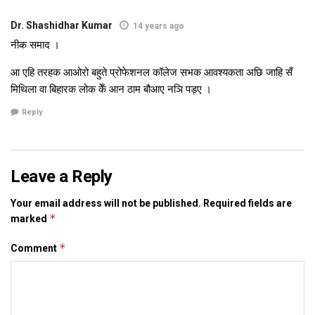
latest maithili news
latest mithila news
maithili news
maithili newspaper
mithila news
Dr. Shashidhar Kumar
14 years ago
नीक समाद ।
आ एहि तरहक आओरो बहुते प्रोफेशनल कॉलेज सभक आवश्यकता अछि जाहि सँ
मिथिला वा बिहारक लोक केँ आन ठाम बौआए नञि पड़ए ।
Reply
Leave a Reply
Your email address will not be published.
Required fields are
*
marked
*
Comment