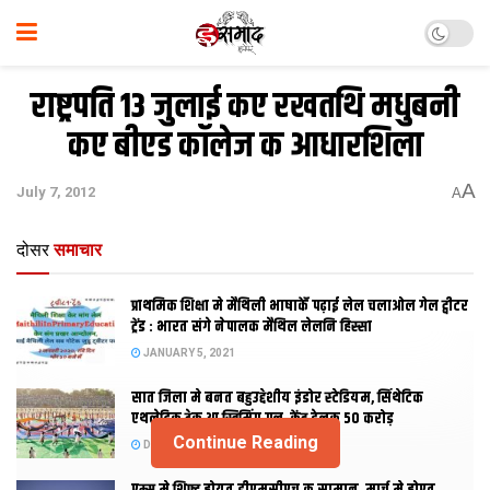
राष्ट्रपति 13 जुलाई कए रखतथि मधुबनी
कए बीएड कॉलेज क आधारशिला
A
July 7, 2012
A
दोसर
समाचार
प्राथमिक शि‍क्षा मे मैथि‍ली भाषाकेँ पढ़ाई लेल चलाओल गेल ट्वीटर
ट्रेंड : भारत संगे नेपालक मैथिल लेलनि हिस्सा
JANUARY 5, 2021
सात जिला मे बनत बहुउद्देशीय इंडोर स्‍टेडि‍यम, सिंथेटिक
एथलेटिक ट्रेक आ स्विमिंग पुल, केंद्र देलक 50 करोड़
Continue Reading
DECEMBER 26, 2020