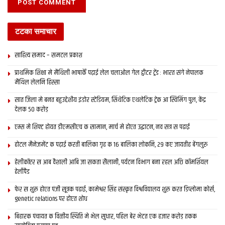
टटका समाचार
साहित्य समाद – समटल प्रकाश
प्राथमिक शि‍क्षा मे मैथि‍ली भाषाकेँ पढ़ाई लेल चलाओल गेल ट्वीटर ट्रेंड : भारत संगे नेपालक
मैथिल लेलनि हिस्सा
सात जिला मे बनत बहुउद्देशीय इंडोर स्‍टेडि‍यम, सिंथेटिक एथलेटिक ट्रेक आ स्विमिंग पुल, केंद्र
देलक 50 करोड़
एम्स मे शिफ्ट होयत डीएमसीएच क सामान, मार्च मे होएत उद्घाटन, नव सत्र स पढाई
होटल मैनेजमेंट क पढ़ाई करती बालिका गृह क 16 बालिका लोकनि, 29 कए जायतीह बेंगलुरु
हेलीकॉप्टर स आब वैशाली आबि जा सकता सैलानी, पर्यटन विभाग बना रहल अछि कॉमर्शियल
हेलीपैड
फेर स शुरू होएत पंजी सूत्रक पढाई, कामेश्वर सिंह संस्कृत विश्वविद्यालय शुरू करत डिप्लोमा कोर्स,
genetic relations पर होएत शोध
बिहारक पंचायत क वित्‍तीय स्थिति मे भेल सुधार, पहिल बेर भेटत एक हजार करोड़ तकक