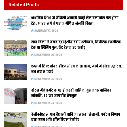
DECEMBER 26, 2020
Related
Posts
होटल मैनेजमेंट क पढ़ाई करती बालिका गृह क 16 बालिका
प्राथमिक शि‍क्षा मे मैथि‍ली भाषाकेँ पढ़ाई लेल चलाओल गेल ट्वीटर
लोकनि, 29 कए जायतीह बेंगलुरु
ट्रेंड : भारत संगे नेपालक मैथिल लेलनि हिस्सा
DECEMBER 24, 2020
JANUARY 5, 2021
सात जिला मे बनत बहुउद्देशीय इंडोर स्‍टेडि‍यम, सिंथेटिक एथलेटिक
ट्रेक आ स्विमिंग पुल, केंद्र देलक 50 करोड़
DECEMBER 26, 2020
एम्स मे शिफ्ट होयत डीएमसीएच क सामान, मार्च मे होएत उद्घाटन,
नव सत्र स पढाई
DECEMBER 26, 2020
होटल मैनेजमेंट क पढ़ाई करती बालिका गृह क 16 बालिका
सहरसा। सुतल आ सुस्त मैथिल समाज कए जगेबा लेल सहरसा क चैनपुर
लोकनि, 29 कए जायतीह बेंगलुरु
गाम दौडत। गाम क उन्नति, समृद्धि आ विकास लेल 13 नवंबर कए चैनपुर
DECEMBER 24, 2020
हाफमैराथन 2012क आयोजन कैल जा रहल अछि। भोर 9 बजे चैनपुर
हेलीकॉप्टर स आब वैशाली आबि जा सकता सैलानी, पर्यटन विभाग
दौडत। संभवतः अपना आप मे इ पहिल आयोजन जे गाम मे गामक विकास लेल
बना रहल अछि कॉमर्शियल हेलीपैड
भ रहल अछि। देखाउंस त मिथिलाक समाज करैत आयल अछि, मुदा एहन