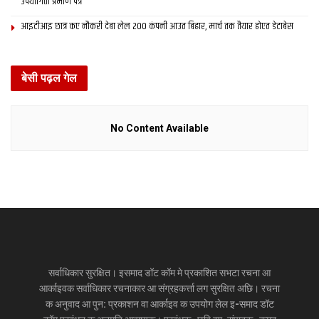
उपयोगिता प्रमाण पत्र
आइटीआइ छात्र कए नौकरी देबा लेल 200 कंपनी आउत बिहार, मार्च तक तैयार होएत डेटाबेस
बेसी पढ़ल गेल
No Content Available
सर्वाधिकार सुरक्षित। इसमाद डॉट कॉम मे प्रकाशित सभटा रचना आ
आर्काइवक सर्वाधिकार रचनाकार आ संग्रहकर्त्ता लग सुरक्षित अछि। रचना
क अनुवाद आ पुन: प्रकाशन वा आर्काइव क उपयोग लेल इ-समाद डॉट