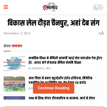
विकास लेल दौड़त चैनपुर, अहां देब संग
A
November 7, 2012
A
दोसर
समाचार
प्राथमिक शि‍क्षा मे मैथि‍ली भाषाकेँ पढ़ाई लेल चलाओल गेल ट्वीटर
ट्रेंड : भारत संगे नेपालक मैथिल लेलनि हिस्सा
JANUARY 5, 2021
सात जिला मे बनत बहुउद्देशीय इंडोर स्‍टेडि‍यम, सिंथेटिक
एथलेटिक ट्रेक आ स्विमिंग पुल, केंद्र देलक 50 करोड़
Continue Reading
DECEMBER 26, 2020
एम्स मे शिफ्ट होयत डीएमसीएच क सामान, मार्च मे होएत
उद्घाटन, नव सत्र स पढाई