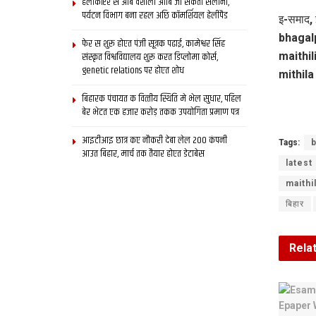
हेलीकॉप्टर स आब वैशाली आबि जा सकता सैलानी,
पर्यटन विभाग बना रहल अछि कॉमर्शियल हेलीपैड
इ-समाद, 
bhagalp
फेर स शुरू होएत पंजी सूत्रक पढाई, कामेश्वर सिंह
maithil
संस्कृत विश्वविद्यालय शुरू करत डिप्लोमा कोर्स,
genetic relations पर होएत शोध
mithila
बिहारक पंचायत क वित्‍तीय स्थिति मे भेल सुधार, पहिल
बेर भेटत एक हजार करोड़ तकक उपयोगिता प्रमाण पत्र
आइटीआइ छात्र कए नौकरी देबा लेल 200 कंपनी
Tags:
b
आउत बिहार, मार्च तक तैयार होएत डेटाबेस
latest
maithi
बिहार
Rela