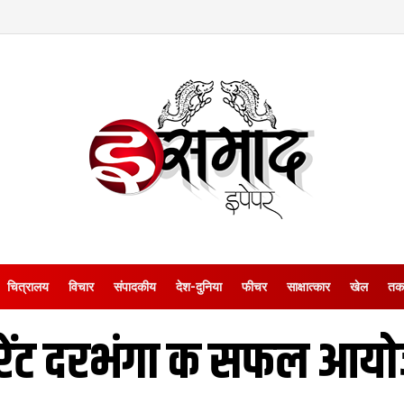
चित्रालय
विचार
संपादकीय
देश-दुनिया
फीचर
साक्षात्‍कार
खेल
तक
वरेंट दरभंगा क सफल आय