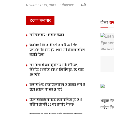
A
November 29, 2013
in
चित्रालय
A
टटका समाचार
दोसर
सम
साहित्य समाद – समटल प्रकाश
प्राथमिक शि‍क्षा मे मैथि‍ली भाषाकेँ पढ़ाई लेल
चलाओल गेल ट्वीटर ट्रेंड : भारत संगे नेपालक मैथिल
लेलनि हिस्सा
सात जिला मे बनत बहुउद्देशीय इंडोर स्‍टेडि‍यम,
सिंथेटिक एथलेटिक ट्रेक आ स्विमिंग पुल, केंद्र देलक
50 करोड़
एम्स मे शिफ्ट होयत डीएमसीएच क सामान, मार्च मे
होएत उद्घाटन, नव सत्र स पढाई
होटल मैनेजमेंट क पढ़ाई करती बालिका गृह क 16
भावुक भे
बालिका लोकनि, 29 कए जायतीह बेंगलुरु
कईटा फिल्