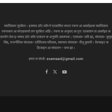
सर्वाधिकार सुरक्षित। इसमाद डॉट कॉम मे प्रकाशित सभटा रचना आ आर्काइवक सर्वाधिकार
रचनाकार आ संग्रहकर्त्ता लग सुरक्षित अछि। रचना क अनुवाद आ पुन: प्रकाशन वा आर्काइव क
उपयोग लेल इ-समाद डॉट कॉम प्रबंधन क अनुमति आवश्यक। प्रबंधक- छवि झा, संपादक- कुमु
सिंह, राजनीतिक संपादक- प्रीतिलता मल्लिक, समाचार संपादक- नीलू कुमारी। वेवसाइट क
डिजाइन आ संचालन - जया झा।
हमरा स संपर्क: esamaad@gmail.com