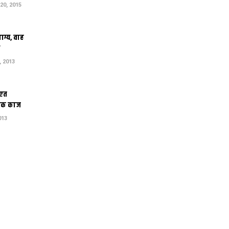
0, 2015
ाग्य, वाह
 2013
ोएत
ाक काज
013