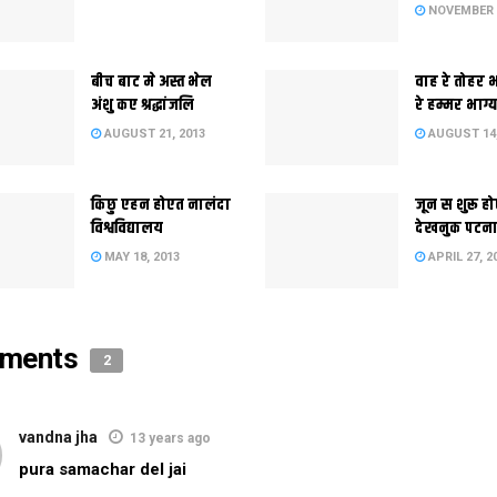
NOVEMBER 2
बीच बाट मे अस्त भेल
वाह रे तोहर भ
अंशु कए श्रद्धांजलि
रे हम्मर भाग्य
AUGUST 21, 2013
AUGUST 14,
किछु एहन होएत नालंदा
जून स शुरू ह
विश्वविद्यालय
देखनुक पटन
MAY 18, 2013
APRIL 27, 2
ments
2
vandna jha
13 years ago
pura samachar del jai