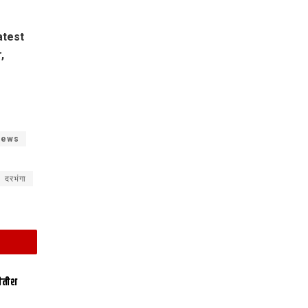
atest
,
 news
दरभंगा
नीतीश