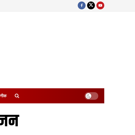
नीक
ोजन