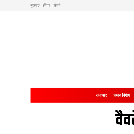
मुखपृष्ठ
ईपेपर
संपर्क
समाचार
समाद विशेष
वै