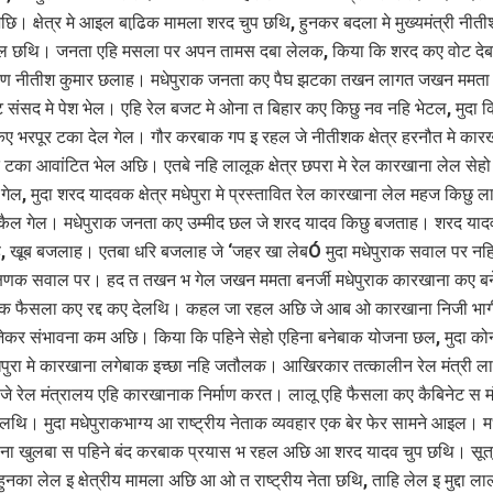
ि। क्षेत्र मे आइल बाढि़क मामला शरद चुप छथि, हुनकर बदला मे मुख्यमंत्री नीती
ल छथि। जनता एहि मसला पर अपन तामस दबा लेलक, किया कि शरद कए वोट द
रण नीतीश कुमार छलाह। मधेपुराक जनता कए पैघ झटका तखन लागत जखन ममता 
 संसद मे पेश भेल। एहि रेल बजट मे ओना त बिहार कए किछु नव नहि भेटल, मुदा कि
ए भरपूर टका देल गेल। गौर करबाक गप इ रहल जे नीतीशक क्षेत्र हरनौत मे कार
्त टका आवांटित भेल अछि। एतबे नहि लालूक क्षेत्र छपरा मे रेल कारखाना लेल सेह
ेल, मुदा शरद यादवक क्षेत्र मधेपुरा मे प्रस्तावित रेल कारखाना लेल महज किछु 
कैल गेल। मधेपुराक जनता कए उम्मीद छल जे शरद यादव किछु बजताह। शरद यादव
 खूब बजलाह। एतबा धरि बजलाह जे ‘जहर खा लेबÓ मुदा मधेपुराक सवाल पर नह
षणक सवाल पर। हद त तखन भ गेल जखन ममता बनर्जी मधेपुराक कारखाना कए ब
टक फैसला कए रद्द कए देलथि। कहल जा रहल अछि जे आब ओ कारखाना निजी भाग
ेकर संभावना कम अछि। किया कि पहिने सेहो एहिना बनेबाक योजना छल, मुदा को
ेपुरा मे कारखाना लगेबाक इच्छा नहि जतौलक। आखिरकार तत्कालीन रेल मंत्री ला
े रेल मंत्रालय एहि कारखानाक निर्माण करत। लालू एहि फैसला कए कैबिनेट स मंज
ेलथि। मुदा मधेपुराकभाग्य आ राष्ट्रीय नेताक व्यवहार एक बेर फेर सामने आइल। म
ना खुलबा स पहिने बंद करबाक प्रयास भ रहल अछि आ शरद यादव चुप छथि। सूत्
ुनका लेल इ क्षेत्रीय मामला अछि आ ओ त राष्ट्रीय नेता छथि, ताहि लेल इ मुद्दा ला