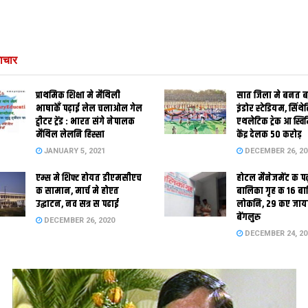
ाचार
प्राथमिक शि‍क्षा मे मैथि‍ली
सात जिला मे बनत बहु
भाषाकेँ पढ़ाई लेल चलाओल गेल
इंडोर स्‍टेडि‍यम, सिंथ
ट्वीटर ट्रेंड : भारत संगे नेपालक
एथलेटिक ट्रेक आ स्विम
मैथिल लेलनि हिस्सा
केंद्र देलक 50 करोड़
JANUARY 5, 2021
DECEMBER 26, 20
एम्स मे शिफ्ट होयत डीएमसीएच
होटल मैनेजमेंट क प
क सामान, मार्च मे होएत
बालिका गृह क 16 ब
उद्घाटन, नव सत्र स पढाई
लोकनि, 29 कए जाय
बेंगलुरु
DECEMBER 26, 2020
DECEMBER 24, 20