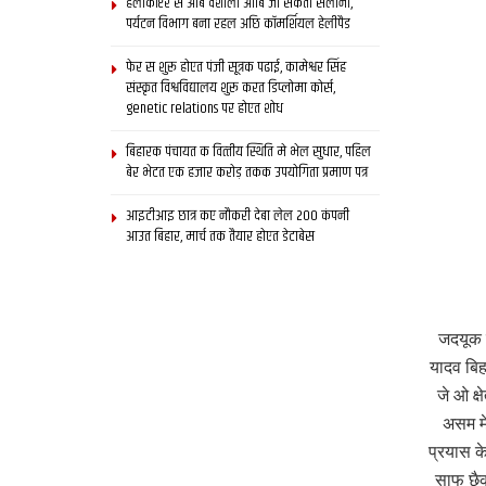
हेलीकॉप्टर स आब वैशाली आबि जा सकता सैलानी,
पर्यटन विभाग बना रहल अछि कॉमर्शियल हेलीपैड
फेर स शुरू होएत पंजी सूत्रक पढाई, कामेश्वर सिंह
संस्कृत विश्वविद्यालय शुरू करत डिप्लोमा कोर्स,
genetic relations पर होएत शोध
बिहारक पंचायत क वित्‍तीय स्थिति मे भेल सुधार, पहिल
बेर भेटत एक हजार करोड़ तकक उपयोगिता प्रमाण पत्र
आइटीआइ छात्र कए नौकरी देबा लेल 200 कंपनी
आउत बिहार, मार्च तक तैयार होएत डेटाबेस
जदयूक र
यादव बि
जे ओ क्
असम मे
प्रयास क
साफ छै