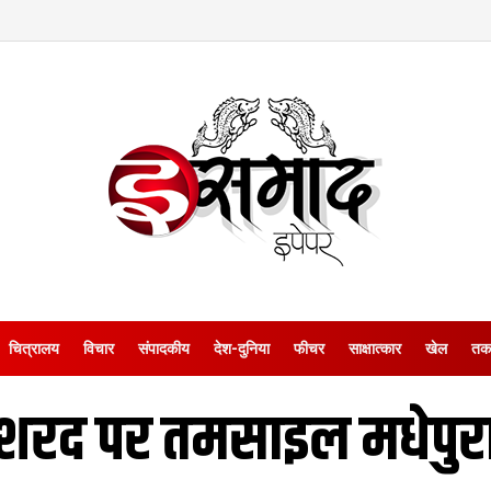
चित्रालय
विचार
संपादकीय
देश-दुनिया
फीचर
साक्षात्‍कार
खेल
तक
शरद पर तमसाइल मधेपुर