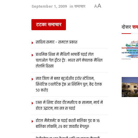
A
September 1, 2009
in
समाचार
A
टटका समाचार
दोसर
सम
साहित्य समाद – समटल प्रकाश
प्राथमिक शि‍क्षा मे मैथि‍ली भाषाकेँ पढ़ाई लेल
चलाओल गेल ट्वीटर ट्रेंड : भारत संगे नेपालक मैथिल
लेलनि हिस्सा
सात जिला मे बनत बहुउद्देशीय इंडोर स्‍टेडि‍यम,
सिंथेटिक एथलेटिक ट्रेक आ स्विमिंग पुल, केंद्र देलक
50 करोड़
एम्स मे शिफ्ट होयत डीएमसीएच क सामान, मार्च मे
होएत उद्घाटन, नव सत्र स पढाई
होटल मैनेजमेंट क पढ़ाई करती बालिका गृह क 16
बालिका लोकनि, 29 कए जायतीह बेंगलुरु