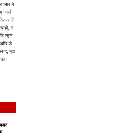
बाजार मे
 जार्ज
दिन-राति
चाही, न
ाजि रहल
अछि जे
ाह, मुदा
 अछि।
 बनत
ोर