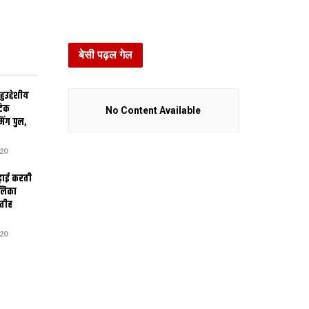
बेसी पढ़ल गेल
उद्देशीय
ेटिक
No Content Available
िंग पुल,
20
ढ़ाई करती
ालिका
तीह
20