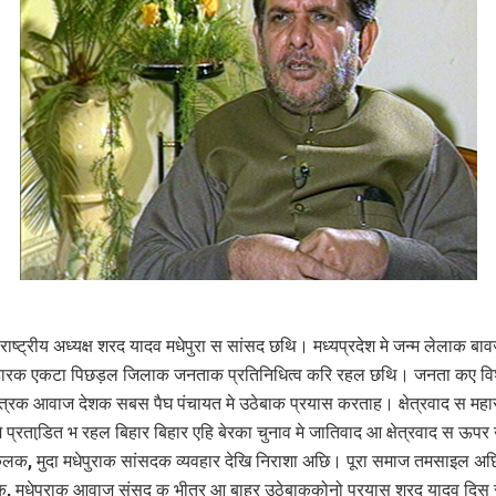
ाष्ट्रीय अध्यक्ष शरद यादव मधेपुरा स सांसद छथि। मध्यप्रदेश मे जन्म लेलाक बा
हारक एकटा पिछड़ल जिलाक जनताक प्रतिनिधित्व करि रहल छथि। जनता कए वि
षेत्रक आवाज देशक सबस पैघ पंचायत मे उठेबाक प्रयास करताह। क्षेत्रवाद स महार
 प्रताडि़त भ रहल बिहार बिहार एहि बेरका चुनाव मे जातिवाद आ क्षेत्रवाद स ऊप
ेलक, मुदा मधेपुराक सांसदक व्यवहार देखि निराशा अछि। पूरा समाज तमसाइल 
क, मधेपुराक आवाज संसद क भीतर आ बाहर उठेबाककोनो प्रयास शरद यादव दिस 