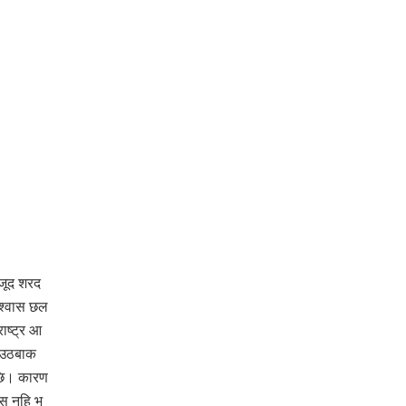
वजूद शरद
श्वास छल
ाष्ट्र आ
र उठबाक
अछि। कारण
स नहि भ