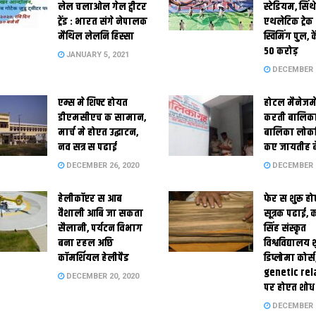
लेल चलाओल गेल ट्वीटर
स्‍टेडि‍यम, सिं
ट्रेंड : भारत संगे नेपालक
एथलेटिक ट्रे
मैथिल लेलनि हिस्सा
स्विमिंग पुल, क
50 करोड़
JANUARY 5, 2021
DECEMBER 2
एम्स मे शिफ्ट होयत
होटल मैनेजमे
डीएमसीएच क सामान,
करती बालिका
मार्च मे होएत उद्घाटन,
बालिका लोकन
नव सत्र स पढाई
कए जायतीह बे
DECEMBER 26, 2020
DECEMBER 2
हेलीकॉप्टर स आब
फेर स शुरू हो
वैशाली आबि जा सकता
सूत्रक पढाई, क
सैलानी, पर्यटन विभाग
सिंह संस्कृत
बना रहल अछि
विश्वविद्यालय
कॉमर्शियल हेलीपैड
डिप्लोमा कोर्स
genetic rel
DECEMBER 20, 2020
पर होएत शोध
DECEMBER 1