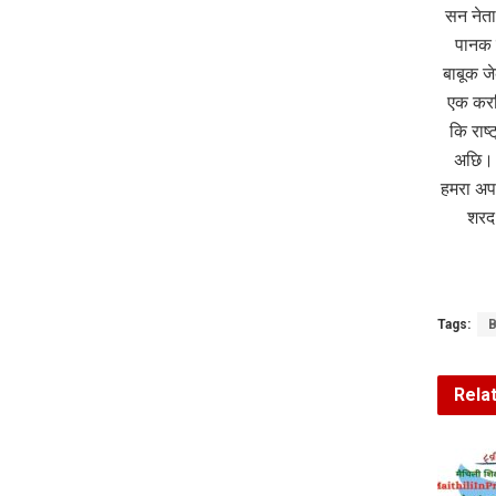
सन नेता
पानक 
बाबूक ज
एक करन
कि राष
अछि। 
हमरा अप
शरद 
Tags:
B
Rela