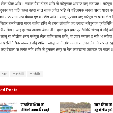
 लेल ठीक अछि। सवाल पैदा होइत अछि जे मधेपुराक आवाज कए उठाउत। मधेपुरा 
दुकान पर चलि रहल बहस स त साफ लगैत अछि जे एहिठामक जनता शरद यादव कए
ेकां राज्यसभा पठा देबाक इच्छा रखैत अछि। लालू प्रसाद कए मधेपुरा स हरेबा लेल 
िहार रामविलास यादव कहैत छथि जे हमरा लोकनि कए एकटा मधेपुराक प्रतिनिधि 
्ट्रीय नेता। आइ हमसब अनाथ जेका छी। हमर दुख हमर प्रतिनिधि संसद मे नहि ब
लालू या नीतीश अगर मधेपुरा लेल बाजि रहल छथि, त एकर मतलब इ नहि भ सकैत 
न प्रतिनिधिक जरूरत नहि अछि। लालू आ नीतीश ममता स टका लेबा मे सफल रहल
कए देखला स लगैत नहि अछि जे हुनकर क्षेत्र स रेल कारखाना उठाउल जा रहल
ihar
mathili
mithila
ted
Posts
प्राथमिक शि‍क्षा मे
सात जिला मे
मैथि‍ली भाषाकेँ पढ़ाई
बहुउद्देशीय इंड