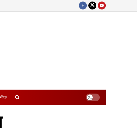
नीक
ा