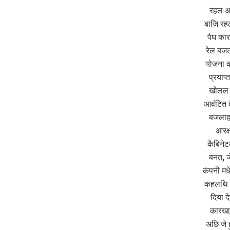
रहल अछ
बाजि रह
पैघ का
रेल बजट
योजना क
प्रयाप
खोलल ग
आवंटित 
बजलाह,
आरक्
कैबिने
बनत, ज
कंपनी मध
कहलथि ज
दिया द
कारखा
अछि जे ह