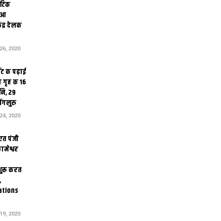
थेटिक
क आ
ेंद्र देलक
6, 2020
ंट क पढ़ाई
 गृह क 16
ि, 29
ंगलुरु
4, 2020
एत पंजी
ामेश्वर
 शुरू करत
,
ations
9, 2020