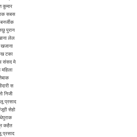
श कुमार
ेबाक सबस
बनर्जीक
छु पुरान
खाना लेल
ो खजाना
लाख टका
 संसद मे
ि महिला
नेबाक
ीदारी स
नो निजी
लू प्रसाद
ूरी सेहो
धेपुराक
र कहैत
लू प्रसाद