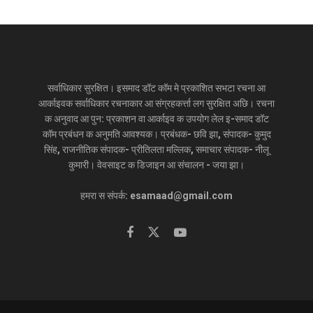
सर्वाधिकार सुरक्षित। इसमाद डॉट कॉम मे प्रकाशित सभटा रचना आ
आर्काइवक सर्वाधिकार रचनाकार आ संग्रहकर्त्ता लग सुरक्षित अछि। रचना
क अनुवाद आ पुन: प्रकाशन वा आर्काइव क उपयोग लेल इ-समाद डॉट
कॉम प्रबंधन क अनुमति आवश्यक। प्रबंधक- छवि झा, संपादक- कुमुद
सिंह, राजनीतिक संपादक- प्रीतिलता मल्लिक, समाचार संपादक- नीलू
कुमारी। वेवसाइट क डिजाइन आ संचालन - जया झा।
हमरा स संपर्क: esamaad@gmail.com