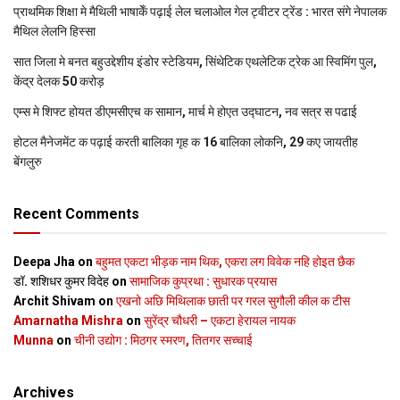
प्राथमिक शि‍क्षा मे मैथि‍ली भाषाकेँ पढ़ाई लेल चलाओल गेल ट्वीटर ट्रेंड : भारत संगे नेपालक
मैथिल लेलनि हिस्सा
सात जिला मे बनत बहुउद्देशीय इंडोर स्‍टेडि‍यम, सिंथेटिक एथलेटिक ट्रेक आ स्विमिंग पुल,
केंद्र देलक 50 करोड़
एम्स मे शिफ्ट होयत डीएमसीएच क सामान, मार्च मे होएत उद्घाटन, नव सत्र स पढाई
होटल मैनेजमेंट क पढ़ाई करती बालिका गृह क 16 बालिका लोकनि, 29 कए जायतीह
बेंगलुरु
Recent Comments
Deepa Jha
on
बहुमत एकटा भीड़क नाम थिक, एकरा लग विवेक नहि होइत छैक
डॉ. शशिधर कुमर विदेह
on
सामाजिक कुप्रथा : सुधारक प्रयास
Archit Shivam
on
एखनो अछि मिथिलाक छाती पर गरल सुगौली कील क टीस
Amarnatha Mishra
on
सुरेंद्र चौधरी – एकटा हेरायल नायक
Munna
on
चीनी उद्योग : मिठगर स्‍मरण, तितगर सच्‍चाई
Archives