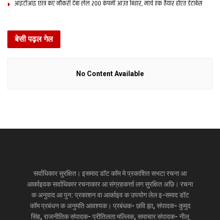
आइटीआइ छात्र कए नौकरी देबा लेल 200 कंपनी आउत बिहार, मार्च तक तैयार होएत डेटाबेस
बेसी पढ़ल गेल
No Content Available
सर्वाधिकार सुरक्षित। इसमाद डॉट कॉम मे प्रकाशित सभटा रचना आ
आर्काइवक सर्वाधिकार रचनाकार आ संग्रहकर्त्ता लग सुरक्षित अछि। रचना
क अनुवाद आ पुन: प्रकाशन वा आर्काइव क उपयोग लेल इ-समाद डॉट
कॉम प्रबंधन क अनुमति आवश्यक। प्रबंधक- छवि झा, संपादक- कुमुद
सिंह, राजनीतिक संपादक- प्रीतिलता मल्लिक, समाचार संपादक- नीलू