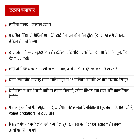
टटका समाचार
साहित्य समाद – समटल प्रकाश
प्राथमिक शि‍क्षा मे मैथि‍ली भाषाकेँ पढ़ाई लेल चलाओल गेल ट्वीटर ट्रेंड : भारत संगे नेपालक
मैथिल लेलनि हिस्सा
सात जिला मे बनत बहुउद्देशीय इंडोर स्‍टेडि‍यम, सिंथेटिक एथलेटिक ट्रेक आ स्विमिंग पुल, केंद्र
देलक 50 करोड़
एम्स मे शिफ्ट होयत डीएमसीएच क सामान, मार्च मे होएत उद्घाटन, नव सत्र स पढाई
होटल मैनेजमेंट क पढ़ाई करती बालिका गृह क 16 बालिका लोकनि, 29 कए जायतीह बेंगलुरु
हेलीकॉप्टर स आब वैशाली आबि जा सकता सैलानी, पर्यटन विभाग बना रहल अछि कॉमर्शियल
हेलीपैड
फेर स शुरू होएत पंजी सूत्रक पढाई, कामेश्वर सिंह संस्कृत विश्वविद्यालय शुरू करत डिप्लोमा कोर्स,
genetic relations पर होएत शोध
बिहारक पंचायत क वित्‍तीय स्थिति मे भेल सुधार, पहिल बेर भेटत एक हजार करोड़ तकक
उपयोगिता प्रमाण पत्र