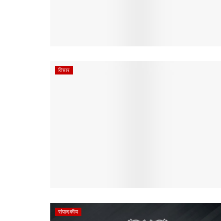
विचार
संपादकीय