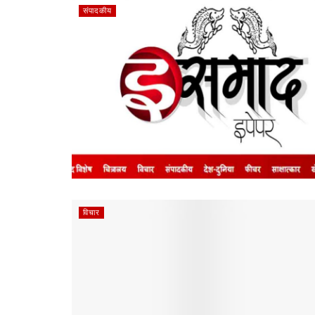
संपादकीय
विचार