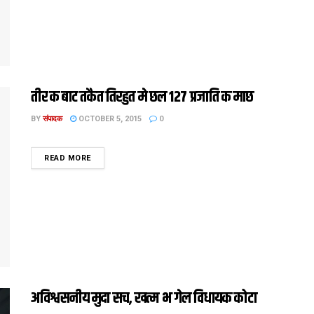
तीर क बाट तकैत तिरहुत मे छल 127 प्रजाति क माछ
BY
संपादक
OCTOBER 5, 2015
0
DETAILS
READ MORE
अविश्वसनीय मुदा सच, खत्म भ गेल विधायक कोटा