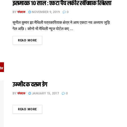
इसमादक 10 साल : एकटा पैघ लकीर खींचबाक खिस्‍सा
BY
संपादक
NOVEMBER 9, 2019
0
सुनील कुमार झा मैथि‍ली पत्रकारिताक क्षेत्र मे आय एकटा नव अध्‍याय जुड़ि‍
गेल अछि। कोनो भी मैथि‍ली न्‍यूज पोर्टल कए ...
DETAILS
READ MORE
उम्मीद क दसम डेग
BY
संपादक
JANUARY 15, 2017
0
DETAILS
READ MORE