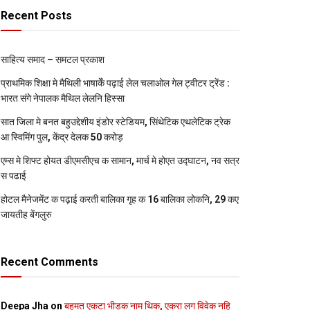
Recent Posts
साहित्य समाद – समटल प्रकाश
प्राथमिक शि‍क्षा मे मैथि‍ली भाषाकेँ पढ़ाई लेल चलाओल गेल ट्वीटर ट्रेंड :
भारत संगे नेपालक मैथिल लेलनि हिस्सा
सात जिला मे बनत बहुउद्देशीय इंडोर स्‍टेडि‍यम, सिंथेटिक एथलेटिक ट्रेक
आ स्विमिंग पुल, केंद्र देलक 50 करोड़
एम्स मे शिफ्ट होयत डीएमसीएच क सामान, मार्च मे होएत उद्घाटन, नव सत्र
स पढाई
होटल मैनेजमेंट क पढ़ाई करती बालिका गृह क 16 बालिका लोकनि, 29 कए
जायतीह बेंगलुरु
Recent Comments
Deepa Jha
on
बहुमत एकटा भीड़क नाम थिक, एकरा लग विवेक नहि