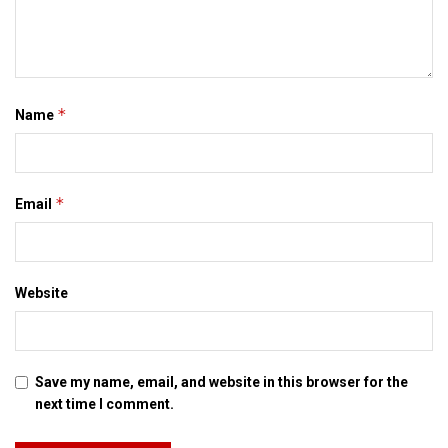
नेता बैसार क क्रम जारी अछि। प्रधानमंत्री आ हुनकर सरकार क मंत्री
सेहो राष्ट्रपति स भेंट करबा लेल गेलथि अछि, मुदा अंतरिम संविधान मे
संशोधन क लेल जरूरी आम सहमति नहि बनि पाबि रहल अछि। एहन स्थिति
मे देखबाक चाही जे नेपाल क राजनीतिक भविष्‍य कोन बाट तकैत अछि।
*
Name
Tags:
जनकपुर
नेपाल
मिथिला
*
Email
Website
Save my name, email, and website in this browser for the
next time I comment.