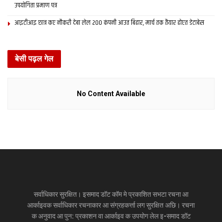
उपयोगिता प्रमाण पत्र
आइटीआइ छात्र कए नौकरी देबा लेल 200 कंपनी आउत बिहार, मार्च तक तैयार होएत डेटाबेस
बेसी पढ़ल गेल
No Content Available
सर्वाधिकार सुरक्षित। इसमाद डॉट कॉम मे प्रकाशित सभटा रचना आ
आर्काइवक सर्वाधिकार रचनाकार आ संग्रहकर्त्ता लग सुरक्षित अछि। रचना
क अनुवाद आ पुन: प्रकाशन वा आर्काइव क उपयोग लेल इ-समाद डॉट