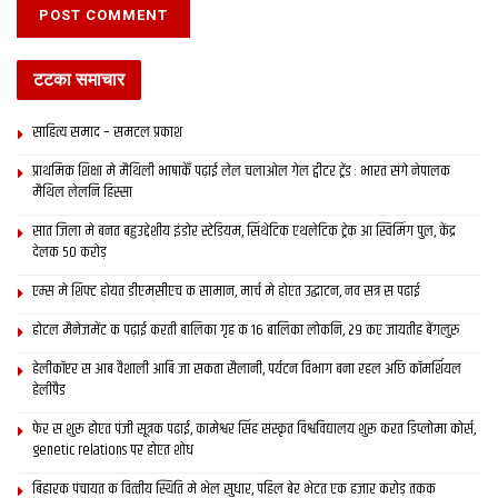
टटका समाचार
साहित्य समाद – समटल प्रकाश
प्राथमिक शि‍क्षा मे मैथि‍ली भाषाकेँ पढ़ाई लेल चलाओल गेल ट्वीटर ट्रेंड : भारत संगे नेपालक
मैथिल लेलनि हिस्सा
सात जिला मे बनत बहुउद्देशीय इंडोर स्‍टेडि‍यम, सिंथेटिक एथलेटिक ट्रेक आ स्विमिंग पुल, केंद्र
देलक 50 करोड़
एम्स मे शिफ्ट होयत डीएमसीएच क सामान, मार्च मे होएत उद्घाटन, नव सत्र स पढाई
होटल मैनेजमेंट क पढ़ाई करती बालिका गृह क 16 बालिका लोकनि, 29 कए जायतीह बेंगलुरु
हेलीकॉप्टर स आब वैशाली आबि जा सकता सैलानी, पर्यटन विभाग बना रहल अछि कॉमर्शियल
हेलीपैड
फेर स शुरू होएत पंजी सूत्रक पढाई, कामेश्वर सिंह संस्कृत विश्वविद्यालय शुरू करत डिप्लोमा कोर्स,
genetic relations पर होएत शोध
बिहारक पंचायत क वित्‍तीय स्थिति मे भेल सुधार, पहिल बेर भेटत एक हजार करोड़ तकक