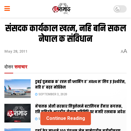
संसदक कार्यकाल खत्‍म, नहि बनि सकल
नेपाल क संविधान
A
May 28, 2011
A
दोसर
समाचार
दुबई घुमबाक क’ रहल छी प्लानिंग त’ अवश्य ल’ लिय इ इंश्योरेंस,
नहि त’ बढ़त मोश्किल
SEPTEMBER 3, 2020
नेपालक ओली सरकार लिपुलेखमे बटालियन तैनात कयलक,
एहि यूनिटके भारतीय सेनाक गतिविधि पर नजरि रखबाक आदेश
Continue Reading
SEPTEMBER 2, 2020