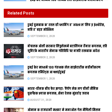
दुबई केर माध्यमे 100 गंतव्यक लेल साझेदारीक नवीनीकरण
कयलक एमिरेट्स आ फ्लाईदुबई
SEPTEMBER 1, 2020
Related
Posts
भारत-चीनक बीच फेर झगड़ा: पैंगोंग लेक लग चीनी सैनिक
दुबई घुमबाक क’ रहल छी प्लानिंग त’ अवश्य ल’ लिय इ इंश्योरेंस,
घुसपैठक प्रयास कयलक, सेना देलक मुंहतोड़ जवाब
नहि त’ बढ़त मोश्किल
AUGUST 31, 2020
SEPTEMBER 3, 2020
नेपालक ओली सरकार लिपुलेखमे बटालियन तैनात कयलक, एहि
यूनिटके भारतीय सेनाक गतिविधि पर नजरि रखबाक आदेश
SEPTEMBER 2, 2020
दुबई केर माध्यमे 100 गंतव्यक लेल साझेदारीक नवीनीकरण
कयलक एमिरेट्स आ फ्लाईदुबई
SEPTEMBER 1, 2020
नई दिल्ली। भाजपा अल्पसंख्यक मोर्चा क अध्यक्ष आ सांसद सैयद शाहनवाज
भारत-चीनक बीच फेर झगड़ा: पैंगोंग लेक लग चीनी सैनिक
हुसैन कहला अछि जे संसद क शीतकालीन सत्र मे बिहार क हक क लेल
घुसपैठक प्रयास कयलक, सेना देलक मुंहतोड़ जवाब
मजबूत लड़ाई होयत। इ साजिश बेनकाब कैल जाइत जे कोना दिल्ली क
AUGUST 31, 2020
सरकार बिहार क विकास मे बाधक अछि। दिल्ली मे लंबित बिहार क विकास
ओमान क राजधानी मस्‍कट मे मनाओल गेल मैथि‍ली मिलन