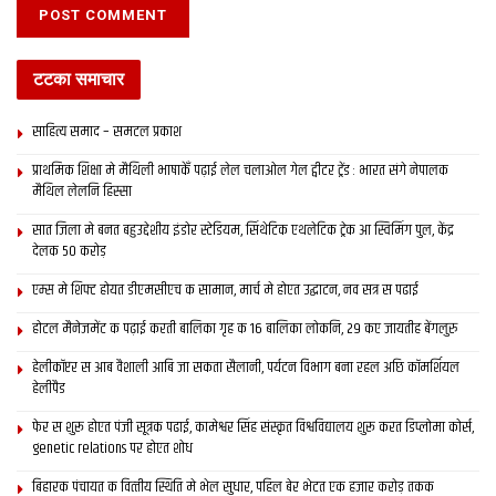
टटका समाचार
साहित्य समाद – समटल प्रकाश
प्राथमिक शि‍क्षा मे मैथि‍ली भाषाकेँ पढ़ाई लेल चलाओल गेल ट्वीटर ट्रेंड : भारत संगे नेपालक
मैथिल लेलनि हिस्सा
सात जिला मे बनत बहुउद्देशीय इंडोर स्‍टेडि‍यम, सिंथेटिक एथलेटिक ट्रेक आ स्विमिंग पुल, केंद्र
देलक 50 करोड़
एम्स मे शिफ्ट होयत डीएमसीएच क सामान, मार्च मे होएत उद्घाटन, नव सत्र स पढाई
होटल मैनेजमेंट क पढ़ाई करती बालिका गृह क 16 बालिका लोकनि, 29 कए जायतीह बेंगलुरु
हेलीकॉप्टर स आब वैशाली आबि जा सकता सैलानी, पर्यटन विभाग बना रहल अछि कॉमर्शियल
हेलीपैड
फेर स शुरू होएत पंजी सूत्रक पढाई, कामेश्वर सिंह संस्कृत विश्वविद्यालय शुरू करत डिप्लोमा कोर्स,
genetic relations पर होएत शोध
बिहारक पंचायत क वित्‍तीय स्थिति मे भेल सुधार, पहिल बेर भेटत एक हजार करोड़ तकक