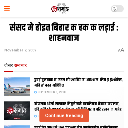
संसद मे होइत बिहार क हक क लड़ाई :
शाहनवाज
A
November 7, 2009
A
दोसर
समाचार
दुबई घुमबाक क’ रहल छी प्लानिंग त’ अवश्य ल’ लिय इ इंश्योरेंस,
नहि त’ बढ़त मोश्किल
SEPTEMBER 3, 2020
नेपालक ओली सरकार लिपुलेखमे बटालियन तैनात कयलक,
एहि यूनिटके भारतीय सेनाक गतिविधि पर नजरि रखबाक आदेश
Continue Reading
SEPTEMBER 2, 2020