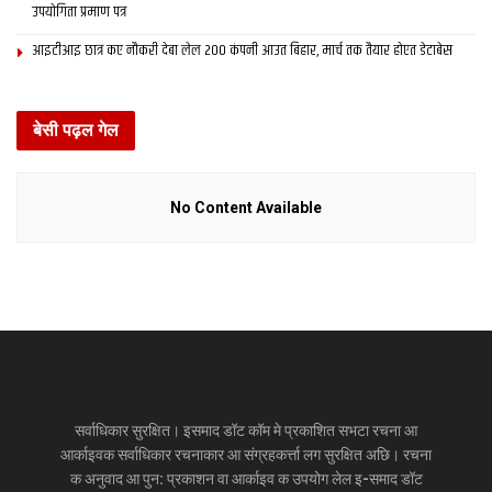
उपयोगिता प्रमाण पत्र
आइटीआइ छात्र कए नौकरी देबा लेल 200 कंपनी आउत बिहार, मार्च तक तैयार होएत डेटाबेस
बेसी पढ़ल गेल
No Content Available
सर्वाधिकार सुरक्षित। इसमाद डॉट कॉम मे प्रकाशित सभटा रचना आ
आर्काइवक सर्वाधिकार रचनाकार आ संग्रहकर्त्ता लग सुरक्षित अछि। रचना
क अनुवाद आ पुन: प्रकाशन वा आर्काइव क उपयोग लेल इ-समाद डॉट