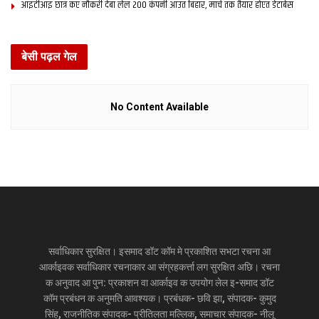
आइटीआइ छात्र कए नौकरी देबा लेल 200 कंपनी आउत बिहार, मार्च तक तैयार होएत डेटाबेस
बेसी पढ़ल गेल
No Content Available
सर्वाधिकार सुरक्षित। इसमाद डॉट कॉम मे प्रकाशित सभटा रचना आ
आर्काइवक सर्वाधिकार रचनाकार आ संग्रहकर्त्ता लग सुरक्षित अछि। रचना
क अनुवाद आ पुन: प्रकाशन वा आर्काइव क उपयोग लेल इ-समाद डॉट
कॉम प्रबंधन क अनुमति आवश्यक। प्रबंधक- छवि झा, संपादक- कुमुद
सिंह, राजनीतिक संपादक- प्रीतिलता मल्लिक, समाचार संपादक- नीलू