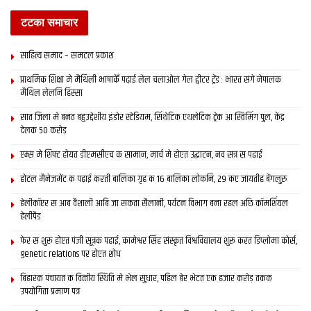
टटका समाचार
साहित्य समाद – समटल प्रकाश
प्राथमिक शि‍क्षा मे मैथि‍ली भाषाकेँ पढ़ाई लेल चलाओल गेल ट्वीटर ट्रेंड : भारत संगे नेपालक
मैथिल लेलनि हिस्सा
सात जिला मे बनत बहुउद्देशीय इंडोर स्‍टेडि‍यम, सिंथेटिक एथलेटिक ट्रेक आ स्विमिंग पुल, केंद्र
देलक 50 करोड़
एम्स मे शिफ्ट होयत डीएमसीएच क सामान, मार्च मे होएत उद्घाटन, नव सत्र स पढाई
होटल मैनेजमेंट क पढ़ाई करती बालिका गृह क 16 बालिका लोकनि, 29 कए जायतीह बेंगलुरु
हेलीकॉप्टर स आब वैशाली आबि जा सकता सैलानी, पर्यटन विभाग बना रहल अछि कॉमर्शियल
हेलीपैड
फेर स शुरू होएत पंजी सूत्रक पढाई, कामेश्वर सिंह संस्कृत विश्वविद्यालय शुरू करत डिप्लोमा कोर्स,
genetic relations पर होएत शोध
बिहारक पंचायत क वित्‍तीय स्थिति मे भेल सुधार, पहिल बेर भेटत एक हजार करोड़ तकक
उपयोगिता प्रमाण पत्र