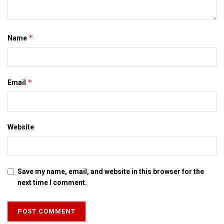
काज सेहेा प्रारम्भ भ चुकल अछि। सरकारक मानी त अगिला दू साल मे
सड़कक भांति बिहार क सुधरल बिजली व्यवस्था सेहो लोक कए चौंका देत।
*
Name
Tags:
bihar government
*
Email
Website
Save my name, email, and website in this browser for the
next time I comment.