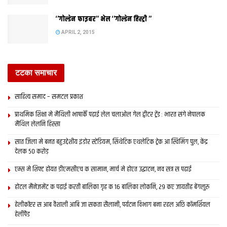
विकसित मिथिला आखिर कोना बनल पिछडल मिथिला
‘’गोल्डेन फाइबर’’ भेल ‘’गोल्डेन हिस्ट्री ’’
FEBRUARY 23, 2019
APRIL 2, 2015
बढैत गेल बीमारी, घटैत गेल इलाज
JANUARY 15, 2018
टटका समाचार
साहित्य समाद – समटल प्रकाश
दिल्‍ली स पहिने दरभंगा आयल छल बिजली
JANUARY 1, 2018
प्राथमिक शि‍क्षा मे मैथि‍ली भाषाकेँ पढ़ाई लेल चलाओल गेल ट्वीटर ट्रेंड : भारत संगे नेपालक
मैथिल लेलनि हिस्सा
सात जिला मे बनत बहुउद्देशीय इंडोर स्‍टेडि‍यम, सिंथेटिक एथलेटिक ट्रेक आ स्विमिंग पुल, केंद्र
देलक 50 करोड़
Â
à¤ªà¥à¤°à¤¿à¤¤à¤¿à¤²à¤¤à¤¾ à¤®à¤²à¥à¤²à¤
¿à¤
एम्स मे शिफ्ट होयत डीएमसीएच क सामान, मार्च मे होएत उद्घाटन, नव सत्र स पढाई
होटल मैनेजमेंट क पढ़ाई करती बालिका गृह क 16 बालिका लोकनि, 29 कए जायतीह बेंगलुरु
हेलीकॉप्टर स आब वैशाली आबि जा सकता सैलानी, पर्यटन विभाग बना रहल अछि कॉमर्शियल
हेलीपैड