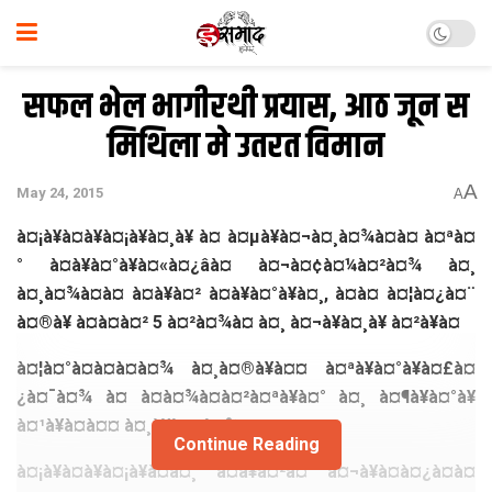
सफल भेल भागीरथी प्रयास, आठ जून स
मिथिला मे उतरत विमान
A
May 24, 2015
A
à¤¡à¥à¤à¥à¤¡à¥à¤¸à¥ à¤ à¤µà¥à¤¬à¤¸à¤¾à¤à¤ à¤ªà¤
° à¤à¥à¤°à¥à¤«à¤¿âà¤ à¤¬à¤¢à¤¼à¤²à¤¾ à¤¸
à¤¸à¤¾à¤à¤ à¤­à¥à¤² à¤à¥à¤°à¥à¤¸, à¤à¤ à¤¦à¤¿à¤¨
à¤®à¥ à¤à¤à¤² 5 à¤²à¤¾à¤ à¤¸ à¤¬à¥à¤¸à¥ à¤²à¥à¤
à¤¦à¤°à¤­à¤à¤à¤¾ à¤¸à¤®à¥à¤¤ à¤ªà¥à¤°à¥à¤£à¤
¿à¤¯à¤¾ à¤ à¤­à¤¾à¤à¤²à¤ªà¥à¤° à¤¸ à¤¶à¥à¤°à¥
à¤¹à¥à¤à¤¤ à¤¸à¥à¤µà¤¾
Continue Reading
à¤¡à¥à¤à¥à¤¡à¥à¤à¤¸ à¤à¥à¤²à¤ à¤¬à¥à¤à¤¿à¤à¤