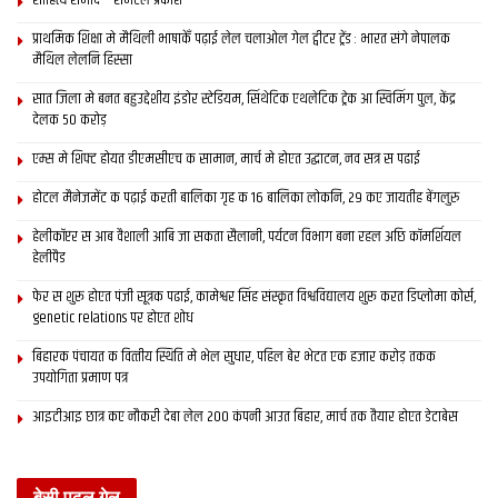
साहित्य समाद – समटल प्रकाश
1. Shri Prashant Mallick and Shri Nishant Mallick –
प्राथमिक शि‍क्षा मे मैथि‍ली भाषाकेँ पढ़ाई लेल चलाओल गेल ट्वीटर ट्रेंड : भारत संगे नेपालक
मैथिल लेलनि हिस्सा
Dhrupad Vocal
Shri Kaushik Kumar Mallick – Pakhawaj
सात जिला मे बनत बहुउद्देशीय इंडोर स्‍टेडि‍यम, सिंथेटिक एथलेटिक ट्रेक आ स्विमिंग पुल, केंद्र
देलक 50 करोड़
Accompaniment
2. Pandit Ramashish Pathak – Pakhawaj Solo
एम्स मे शिफ्ट होयत डीएमसीएच क सामान, मार्च मे होएत उद्घाटन, नव सत्र स पढाई
Dr Anil Chowdhery & Shri Sangeet Kumar
होटल मैनेजमेंट क पढ़ाई करती बालिका गृह क 16 बालिका लोकनि, 29 कए जायतीह बेंगलुरु
Pathak – Pakhawaj support
3. Shri Indra Kishore Mishra – Dhrupad Vocal
हेलीकॉप्टर स आब वैशाली आबि जा सकता सैलानी, पर्यटन विभाग बना रहल अछि कॉमर्शियल
हेलीपैड
Shri Arun Pathak – Pakhawaj Accompaniment
4. Pandit Umakant Gundecha & Pandit Ramakant
फेर स शुरू होएत पंजी सूत्रक पढाई, कामेश्वर सिंह संस्कृत विश्वविद्यालय शुरू करत डिप्लोमा कोर्स,
genetic relations पर होएत शोध
Gundecha (Bhopal) – Dhrupad Vocal
Shri Shri Akhilesh Gundecha – Pakhawaj
बिहारक पंचायत क वित्‍तीय स्थिति मे भेल सुधार, पहिल बेर भेटत एक हजार करोड़ तकक
उपयोगिता प्रमाण पत्र
Accompaniment
आइटीआइ छात्र कए नौकरी देबा लेल 200 कंपनी आउत बिहार, मार्च तक तैयार होएत डेटाबेस
दोसर
समाचार
प्राथमिक शि‍क्षा मे मैथि‍ली भाषाकेँ पढ़ाई लेल चलाओल गेल ट्वीटर
बेसी पढ़ल गेल