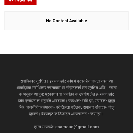
ट्रेंड : भारत संगे नेपालक मैथिल लेलनि हिस्सा
JANUARY 5, 2021
No Content Available
सात जिला मे बनत बहुउद्देशीय इंडोर स्‍टेडि‍यम, सिंथेटिक
एथलेटिक ट्रेक आ स्विमिंग पुल, केंद्र देलक 50 करोड़
DECEMBER 26, 2020
एम्स मे शिफ्ट होयत डीएमसीएच क सामान, मार्च मे होएत
उद्घाटन, नव सत्र स पढाई
DECEMBER 26, 2020
होटल मैनेजमेंट क पढ़ाई करती बालिका गृह क 16 बालिका
लोकनि, 29 कए जायतीह बेंगलुरु
सर्वाधिकार सुरक्षित। इसमाद डॉट कॉम मे प्रकाशित सभटा रचना आ
DECEMBER 24, 2020
आर्काइवक सर्वाधिकार रचनाकार आ संग्रहकर्त्ता लग सुरक्षित अछि। रचना
क अनुवाद आ पुन: प्रकाशन वा आर्काइव क उपयोग लेल इ-समाद डॉट
कॉम प्रबंधन क अनुमति आवश्यक। प्रबंधक- छवि झा, संपादक- कुमुद
16 FEB 2013
सिंह, राजनीतिक संपादक- प्रीतिलता मल्लिक, समाचार संपादक- नीलू
कुमारी। वेवसाइट क डिजाइन आ संचालन - जया झा।
1. Pandit Ravishankar Upadhyaya – Pakhawaj Solo
Shri Roshan Ali – Sarangi Lehra
हमरा स संपर्क: esamaad@gmail.com
2. Shri Sukhdev Chaturvedi – Dhrupad Vocal