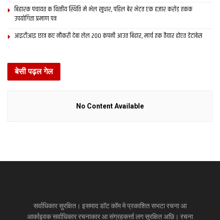
बिहारक पंचायत क वित्‍तीय स्थिति मे भेल सुधार, पहिल बेर भेटत एक हजार करोड़ तकक
उपयोगिता प्रमाण पत्र
आइटीआइ छात्र कए नौकरी देबा लेल 200 कंपनी आउत बिहार, मार्च तक तैयार होएत डेटाबेस
बेसी पढ़ल गेल
No Content Available
सर्वाधिकार सुरक्षित। इसमाद डॉट कॉम मे प्रकाशित सभटा रचना आ
आर्काइवक सर्वाधिकार रचनाकार आ संग्रहकर्त्ता लग सुरक्षित अछि। रचना