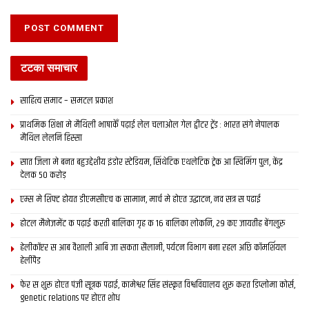
टटका समाचार
साहित्य समाद – समटल प्रकाश
प्राथमिक शि‍क्षा मे मैथि‍ली भाषाकेँ पढ़ाई लेल चलाओल गेल ट्वीटर ट्रेंड : भारत संगे नेपालक
मैथिल लेलनि हिस्सा
सात जिला मे बनत बहुउद्देशीय इंडोर स्‍टेडि‍यम, सिंथेटिक एथलेटिक ट्रेक आ स्विमिंग पुल, केंद्र
देलक 50 करोड़
एम्स मे शिफ्ट होयत डीएमसीएच क सामान, मार्च मे होएत उद्घाटन, नव सत्र स पढाई
होटल मैनेजमेंट क पढ़ाई करती बालिका गृह क 16 बालिका लोकनि, 29 कए जायतीह बेंगलुरु
हेलीकॉप्टर स आब वैशाली आबि जा सकता सैलानी, पर्यटन विभाग बना रहल अछि कॉमर्शियल
हेलीपैड
फेर स शुरू होएत पंजी सूत्रक पढाई, कामेश्वर सिंह संस्कृत विश्वविद्यालय शुरू करत डिप्लोमा कोर्स,
genetic relations पर होएत शोध