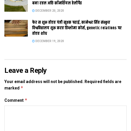
व्यक्त करैत कहला जे सरकार द्वारा उठाउल गेल इ एकटा महत्वपूर्ण कदम
बना रहल अछि कॉमर्शियल हेलीपैड
अछि। एहि स पूर्व नीलेकणी मुख्यमंत्री नीतीश कुमार स भेंट करि सूचना एवं
DECEMBER 20, 2020
प्रौद्योगिकी स जुड़ल विषय पर प्रगति क जानकारी लेलथि। नीलेकणी राज्य
फेर स शुरू होएत पंजी सूत्रक पढाई, कामेश्वर सिंह संस्कृत
क वरिष्ठ अधिकारी क संग बैठक करि कई महत्वपूर्ण जानकारी लेलथि आ
विश्वविद्यालय शुरू करत डिप्लोमा कोर्स, genetic relations पर
अपनी दिस स किछु सुझाव देलथि।
होएत शोध
DECEMBER 19, 2020
Tags:
patna. bihar
Leave a Reply
Your email address will not be published.
Required fields are
*
marked
*
Comment