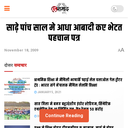
साढ़े पांच साल मे आधा आबादी कए भेटत
पहचान पत्र
A
November 18, 2009
A
दोसर
समाचार
प्राथमिक शि‍क्षा मे मैथि‍ली भाषाकेँ पढ़ाई लेल चलाओल गेल ट्वीटर
ट्रेंड : भारत संगे नेपालक मैथिल लेलनि हिस्सा
JANUARY 5, 2021
सात जिला मे बनत बहुउद्देशीय इंडोर स्‍टेडि‍यम, सिंथेटिक
एथलेटिक ट्रेक आ स्विमिंग पुल, केंद्र देलक 50 करोड़
Continue Reading
DECEMBER 26, 2020