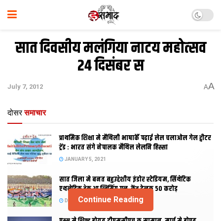
सात दिवसीय मलंगिया नाटय महोत्‍सव
24 दिसंबर स
A
July 7, 2012
A
दोसर
समाचार
प्राथमिक शि‍क्षा मे मैथि‍ली भाषाकेँ पढ़ाई लेल चलाओल गेल ट्वीटर
ट्रेंड : भारत संगे नेपालक मैथिल लेलनि हिस्सा
JANUARY 5, 2021
सात जिला मे बनत बहुउद्देशीय इंडोर स्‍टेडि‍यम, सिंथेटिक
एथलेटिक ट्रेक आ स्विमिंग पुल, केंद्र देलक 50 करोड़
Continue Reading
DECEMBER 26, 2020