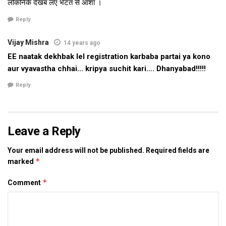
लोकनिकेँ देखब लए भेटत से आशा ।
Reply
Vijay Mishra
14 years ago
EE naatak dekhbak lel registration karbaba partai ya kono
aur vyavastha chhai… kripya suchit kari…. Dhanyabad!!!!!
Reply
Leave a Reply
Your email address will not be published.
Required fields are
*
marked
*
Comment