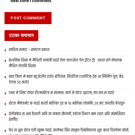
next time I comment.
टटका समाचार
साहित्य समाद – समटल प्रकाश
प्राथमिक शि‍क्षा मे मैथि‍ली भाषाकेँ पढ़ाई लेल चलाओल गेल ट्वीटर ट्रेंड : भारत संगे नेपालक
मैथिल लेलनि हिस्सा
सात जिला मे बनत बहुउद्देशीय इंडोर स्‍टेडि‍यम, सिंथेटिक एथलेटिक ट्रेक आ स्विमिंग पुल, केंद्र
देलक 50 करोड़
एम्स मे शिफ्ट होयत डीएमसीएच क सामान, मार्च मे होएत उद्घाटन, नव सत्र स पढाई
होटल मैनेजमेंट क पढ़ाई करती बालिका गृह क 16 बालिका लोकनि, 29 कए जायतीह बेंगलुरु
हेलीकॉप्टर स आब वैशाली आबि जा सकता सैलानी, पर्यटन विभाग बना रहल अछि कॉमर्शियल
हेलीपैड
फेर स शुरू होएत पंजी सूत्रक पढाई, कामेश्वर सिंह संस्कृत विश्वविद्यालय शुरू करत डिप्लोमा कोर्स,