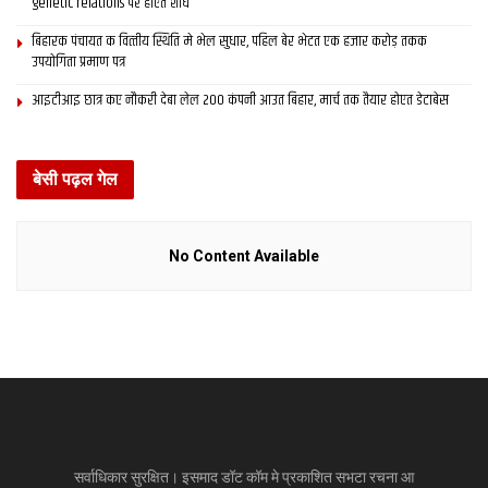
genetic relations पर होएत शोध
बिहारक पंचायत क वित्‍तीय स्थिति मे भेल सुधार, पहिल बेर भेटत एक हजार करोड़ तकक
उपयोगिता प्रमाण पत्र
आइटीआइ छात्र कए नौकरी देबा लेल 200 कंपनी आउत बिहार, मार्च तक तैयार होएत डेटाबेस
बेसी पढ़ल गेल
No Content Available
सर्वाधिकार सुरक्षित। इसमाद डॉट कॉम मे प्रकाशित सभटा रचना आ