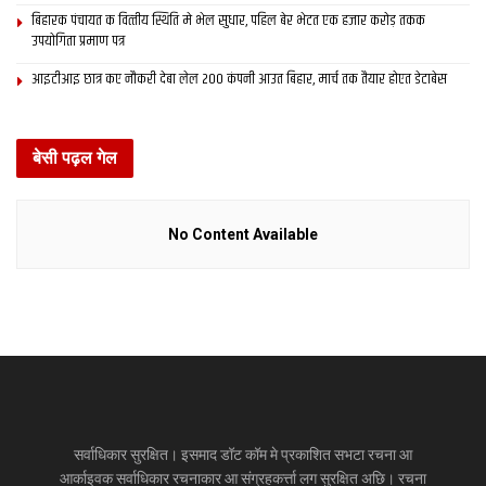
बिहारक पंचायत क वित्‍तीय स्थिति मे भेल सुधार, पहिल बेर भेटत एक हजार करोड़ तकक
उपयोगिता प्रमाण पत्र
आइटीआइ छात्र कए नौकरी देबा लेल 200 कंपनी आउत बिहार, मार्च तक तैयार होएत डेटाबेस
बेसी पढ़ल गेल
No Content Available
सर्वाधिकार सुरक्षित। इसमाद डॉट कॉम मे प्रकाशित सभटा रचना आ
आर्काइवक सर्वाधिकार रचनाकार आ संग्रहकर्त्ता लग सुरक्षित अछि। रचना