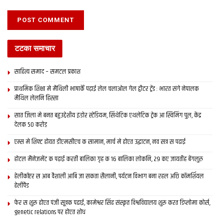
होटल मैनेजमेंट क पढ़ाई करती बालिका गृह क 16 बालिका
लोकनि, 29 कए जायतीह बेंगलुरु
DECEMBER 24, 2020
टटका समाचार
साहित्य समाद – समटल प्रकाश
इ-समाद, इपेपर, दरभंगा, बिहार, मिथिला, मिथिला समाचार, मिथिला समाद,
मैथिली समाचार, bihar news, darbhanga, latest bihar news,
प्राथमिक शि‍क्षा मे मैथि‍ली भाषाकेँ पढ़ाई लेल चलाओल गेल ट्वीटर ट्रेंड : भारत संगे नेपालक
मैथिल लेलनि हिस्सा
latest maithili news, latest mithila news, maithili news,
maithili newspaper, mithila news, patna, saharsa
सात जिला मे बनत बहुउद्देशीय इंडोर स्‍टेडि‍यम, सिंथेटिक एथलेटिक ट्रेक आ स्विमिंग पुल, केंद्र
देलक 50 करोड़
Tags:
bhagalpur
bihar news
darbhanga
Hawai seva
एम्स मे शिफ्ट होयत डीएमसीएच क सामान, मार्च मे होएत उद्घाटन, नव सत्र स पढाई
latest bihar news
latest maithili news
होटल मैनेजमेंट क पढ़ाई करती बालिका गृह क 16 बालिका लोकनि, 29 कए जायतीह बेंगलुरु
latest mithila news
maithili news
maithili newspaper
हेलीकॉप्टर स आब वैशाली आबि जा सकता सैलानी, पर्यटन विभाग बना रहल अछि कॉमर्शियल
mithila news
patna
saharsa
इ-समाद
इपेपर
दरभंगा
हेलीपैड
बिहार
मिथिला
मिथिला समाचार
मिथिला समाद
मैथिली समाचार
फेर स शुरू होएत पंजी सूत्रक पढाई, कामेश्वर सिंह संस्कृत विश्वविद्यालय शुरू करत डिप्लोमा कोर्स,
genetic relations पर होएत शोध