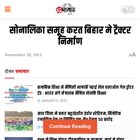
सोनालिका समूह करत बिहार मे ट्रैक्टर
निर्माण
A
November 25, 2012
A
दोसर
समाचार
प्राथमिक शि‍क्षा मे मैथि‍ली भाषाकेँ पढ़ाई लेल चलाओल गेल ट्वीटर
ट्रेंड : भारत संगे नेपालक मैथिल लेलनि हिस्सा
JANUARY 5, 2021
सात जिला मे बनत बहुउद्देशीय इंडोर स्‍टेडि‍यम, सिंथेटिक
एथलेटिक ट्रेक आ स्विमिंग पुल, केंद्र देलक 50 करोड़
Continue Reading
DECEMBER 26, 2020