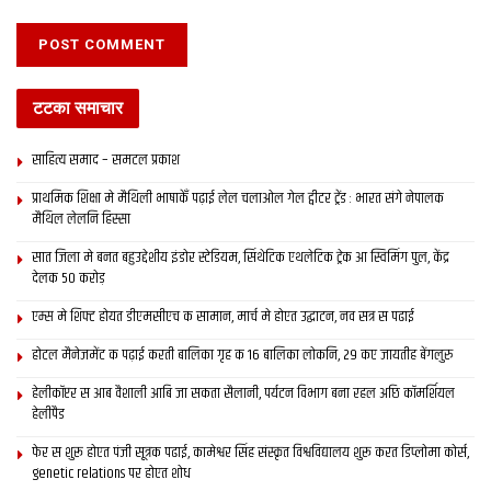
टटका समाचार
साहित्य समाद – समटल प्रकाश
प्राथमिक शि‍क्षा मे मैथि‍ली भाषाकेँ पढ़ाई लेल चलाओल गेल ट्वीटर ट्रेंड : भारत संगे नेपालक
मैथिल लेलनि हिस्सा
सात जिला मे बनत बहुउद्देशीय इंडोर स्‍टेडि‍यम, सिंथेटिक एथलेटिक ट्रेक आ स्विमिंग पुल, केंद्र
देलक 50 करोड़
एम्स मे शिफ्ट होयत डीएमसीएच क सामान, मार्च मे होएत उद्घाटन, नव सत्र स पढाई
होटल मैनेजमेंट क पढ़ाई करती बालिका गृह क 16 बालिका लोकनि, 29 कए जायतीह बेंगलुरु
हेलीकॉप्टर स आब वैशाली आबि जा सकता सैलानी, पर्यटन विभाग बना रहल अछि कॉमर्शियल
हेलीपैड
फेर स शुरू होएत पंजी सूत्रक पढाई, कामेश्वर सिंह संस्कृत विश्वविद्यालय शुरू करत डिप्लोमा कोर्स,
genetic relations पर होएत शोध