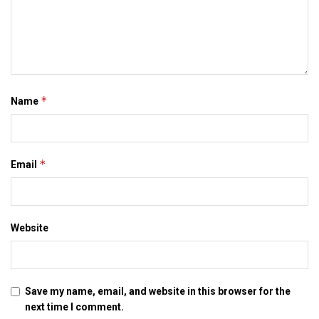
maithili newspaper
mithila news
patna
*
Name
*
Email
Website
Save my name, email, and website in this browser for the
next time I comment.