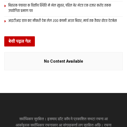
बिहारक पंचायत क वित्‍तीय स्थिति मे भेल सुधार, पहिल बेर भेटत एक हजार करोड़ तकक
उपयोगिता प्रमाण पत्र
आइटीआइ छात्र कए नौकरी देबा लेल 200 कंपनी आउत बिहार, मार्च तक तैयार होएत डेटाबेस
बेसी पढ़ल गेल
No Content Available
सर्वाधिकार सुरक्षित। इसमाद डॉट कॉम मे प्रकाशित सभटा रचना आ
आर्काइवक सर्वाधिकार रचनाकार आ संग्रहकर्त्ता लग सुरक्षित अछि। रचना