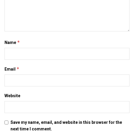
news, latest mithila news, latest maithili news, maithili
newspaper
Tags:
bihar news
latest bihar news
*
Name
latest maithili news
latest mithila news
maithili news
maithili newspaper
mithila news
*
Email
Website
Save my name, email, and website in this browser for the
next time I comment.