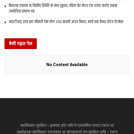
बिहारक पंचायत क वित्‍तीय स्थिति मे भेल सुधार, पहिल बेर भेटत एक हजार करोड़ तकक
उपयोगिता प्रमाण पत्र
आइटीआइ छात्र कए नौकरी देबा लेल 200 कंपनी आउत बिहार, मार्च तक तैयार होएत डेटाबेस
बेसी पढ़ल गेल
No Content Available
सर्वाधिकार सुरक्षित। इसमाद डॉट कॉम मे प्रकाशित सभटा रचना आ
आर्काइवक सर्वाधिकार रचनाकार आ संग्रहकर्त्ता लग सुरक्षित अछि। रचना