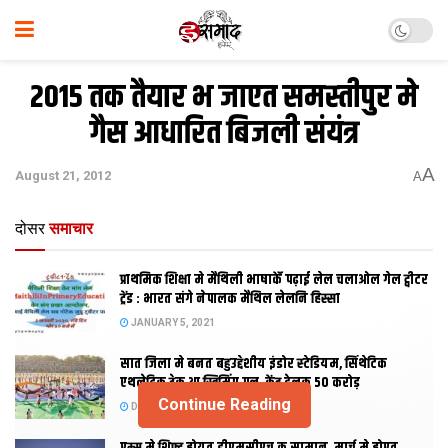
2015 तक तैयार भ जाएत समस्‍तीपुर मे
गैस आधारित बिजली संयंत्र
A
August 21, 2012
A
दोसर
समाचार
प्राथमिक शि‍क्षा मे मैथि‍ली भाषाकेँ पढ़ाई लेल चलाओल गेल ट्वीटर
ट्रेंड : भारत संगे नेपालक मैथिल लेलनि हिस्सा
JANUARY 5, 2021
सात जिला मे बनत बहुउद्देशीय इंडोर स्‍टेडि‍यम, सिंथेटिक
एथलेटिक ट्रेक आ स्विमिंग पुल, केंद्र देलक 50 करोड़
Continue Reading
DECEMBER 26, 2020