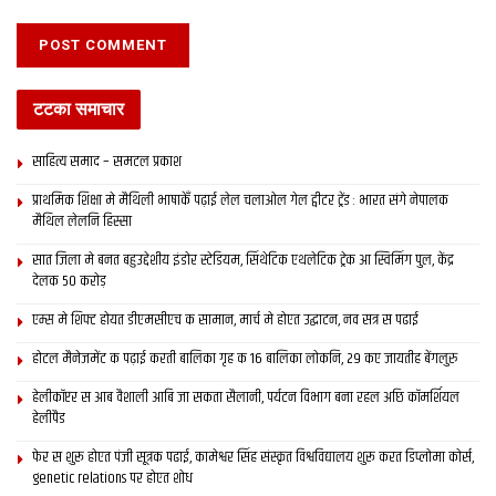
टटका समाचार
साहित्य समाद – समटल प्रकाश
प्राथमिक शि‍क्षा मे मैथि‍ली भाषाकेँ पढ़ाई लेल चलाओल गेल ट्वीटर ट्रेंड : भारत संगे नेपालक
मैथिल लेलनि हिस्सा
सात जिला मे बनत बहुउद्देशीय इंडोर स्‍टेडि‍यम, सिंथेटिक एथलेटिक ट्रेक आ स्विमिंग पुल, केंद्र
देलक 50 करोड़
एम्स मे शिफ्ट होयत डीएमसीएच क सामान, मार्च मे होएत उद्घाटन, नव सत्र स पढाई
होटल मैनेजमेंट क पढ़ाई करती बालिका गृह क 16 बालिका लोकनि, 29 कए जायतीह बेंगलुरु
हेलीकॉप्टर स आब वैशाली आबि जा सकता सैलानी, पर्यटन विभाग बना रहल अछि कॉमर्शियल
हेलीपैड
फेर स शुरू होएत पंजी सूत्रक पढाई, कामेश्वर सिंह संस्कृत विश्वविद्यालय शुरू करत डिप्लोमा कोर्स,
genetic relations पर होएत शोध