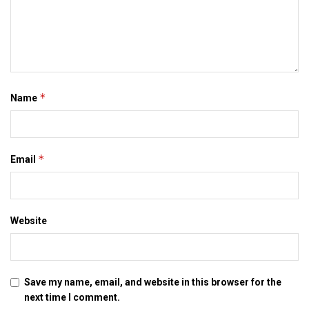
राज्‍यपालक विमान उतरलाक किछु काल बाद मुख्‍यमंत्री नीतीश कुमार विशेष
विमान स दरभंगा एयरपोर्ट पर उतरलाह। हुनका संग जदयू महासचिव संजय
झा सेहो छलाह जे एयरपोर्ट लेल लगातार प्रयासरत रहला‍‍‍ह अछि। दरभंगा
एयरपोर्ट पर बढल इ सक्रियता स आम लोक मे खुशी अछि आ उम्‍मीद बढल
अछि जे शीघ्र एयरपोर्ट पर सेवा विमान सेहो उतरत।
*
Name
Tags:
Darbhanga Airport
*
Email
Website
Save my name, email, and website in this browser for the
next time I comment.