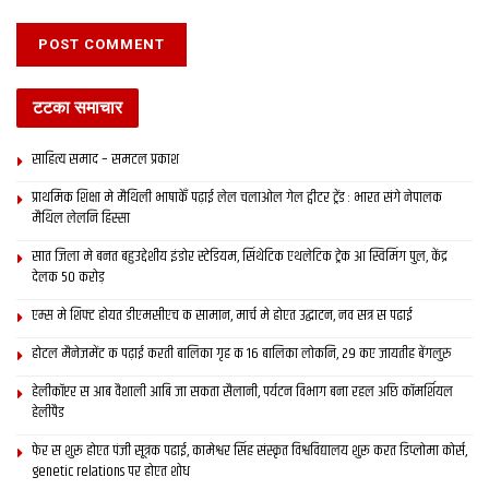
टटका समाचार
साहित्य समाद – समटल प्रकाश
प्राथमिक शि‍क्षा मे मैथि‍ली भाषाकेँ पढ़ाई लेल चलाओल गेल ट्वीटर ट्रेंड : भारत संगे नेपालक
मैथिल लेलनि हिस्सा
सात जिला मे बनत बहुउद्देशीय इंडोर स्‍टेडि‍यम, सिंथेटिक एथलेटिक ट्रेक आ स्विमिंग पुल, केंद्र
देलक 50 करोड़
एम्स मे शिफ्ट होयत डीएमसीएच क सामान, मार्च मे होएत उद्घाटन, नव सत्र स पढाई
होटल मैनेजमेंट क पढ़ाई करती बालिका गृह क 16 बालिका लोकनि, 29 कए जायतीह बेंगलुरु
हेलीकॉप्टर स आब वैशाली आबि जा सकता सैलानी, पर्यटन विभाग बना रहल अछि कॉमर्शियल
हेलीपैड
फेर स शुरू होएत पंजी सूत्रक पढाई, कामेश्वर सिंह संस्कृत विश्वविद्यालय शुरू करत डिप्लोमा कोर्स,
genetic relations पर होएत शोध