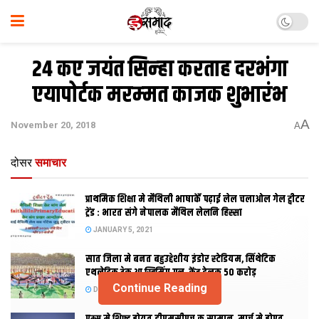
24 कए जयंत सिन्‍हा करताह दरभंगा
एयापोर्टक मरम्‍मत काजक शुभारंभ
A
November 20, 2018
A
दोसर
समाचार
प्राथमिक शि‍क्षा मे मैथि‍ली भाषाकेँ पढ़ाई लेल चलाओल गेल ट्वीटर
ट्रेंड : भारत संगे नेपालक मैथिल लेलनि हिस्सा
JANUARY 5, 2021
सात जिला मे बनत बहुउद्देशीय इंडोर स्‍टेडि‍यम, सिंथेटिक
एथलेटिक ट्रेक आ स्विमिंग पुल, केंद्र देलक 50 करोड़
Continue Reading
DECEMBER 26, 2020