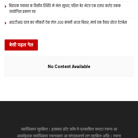
बिहारक पंचायत क वित्‍तीय स्थिति मे भेल सुधार, पहिल बेर भेटत एक हजार करोड़ तकक
उपयोगिता प्रमाण पत्र
आइटीआइ छात्र कए नौकरी देबा लेल 200 कंपनी आउत बिहार, मार्च तक तैयार होएत डेटाबेस
बेसी पढ़ल गेल
No Content Available
सर्वाधिकार सुरक्षित। इसमाद डॉट कॉम मे प्रकाशित सभटा रचना आ
आर्काइवक सर्वाधिकार रचनाकार आ संग्रहकर्त्ता लग सुरक्षित अछि। रचना