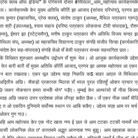
प्रेस क्लब ऑफ इंडिया” कें परिसरमे दोसर #मिथिला_आम_महोत्सव कार्यक्रमके
ल। कार्यक्रमकें केर मुख्य अतिथि कीर्ति झा आजाद (सांसद दरिभंगा), प्रणव झा 
िनय कुमार (महासचिव, प्रेस क्लब), संतोष ठाकुर (अध्यक्ष, मैथिल पत्रकार ग्रुप
 श्री (उपाध्यक्ष), श्याम सहाय (वरिष्ठ पत्रकार लोकसभा टीवी संपादक), रौ
म्स), ईश्वर झा (स्टेट्समैन), मनीष ठाकुर पत्रकार सँग अतिथि विजय चन्द्र
िथिला संघ, अध्यक्ष) आ महासचिव विद्यानन्द ठाकुर संगहि संजीव सिन्हा (कार्यकार
ंदेश केर सह-संपादक) संगहि सेओ सँ बेसी पत्रकार सभक सहभागिता छल।
मकें विधिवत शुरुआत अध्यक्षीय उद्बोधन सँ शुरू भेल। ओ आजुक कार्यक्रमकें उद्देश
ेर बारी बारी सँ मुख्य अतिथि कीर्ति आजाद, प्रणव झा आमक महोत्सव आ एकर उद
 बात रखलाह। एकर मूल उद्देश्य यएह निकलि कS बाहर आएल जे मिथिल
 अद्वितीय अछि। सैकड़ो प्रकारक मिठास सँ भरल पुरल रहितहुँ ओकर प्रचार प
ि जकर नोकसान हमरा सभकेँ भोग’ पड़ैए। मुम्बई केर अल्फांसो सँ नीक किस्म
ह अछि जकरा उत्तर प्रदेशक लोक लँगड़ा कहैत छैक। जँ एकर नीक जकाँ मीडिय
त ओ एकदिन दुनियामे सर्वोच्च स्थान पर आबि सकैए। उद्देध्य यएह आम पर चर्च
ओकर गुण गाउ।
े अहि आम महोत्सव केर एक गोट खास गप्प ई छल जे आम टटका टटकी गामसँ मं
वासी लोकनिक लेल त’ वास्तवमे अद्भुत आनन्दक गप्प बुझु। आम खएबाक काल