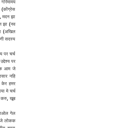
ं गरिमामय
(कोंग्रेस
), मदन झा
शन झा (नव
 झा (अखिल
िणी सदस्य
य पर चर्च
्देश्य पर
ाक आम जे
्रसार नहि
 केर हमर
ा मे चर्च
 करु, खूब
गाओल गेल
 जे लोकक