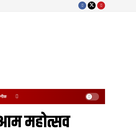
नीक
 आम महोत्सव