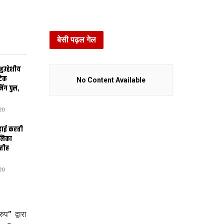
बेसी पढ़ल गेल
उद्देशीय
ेटिक
No Content Available
िंग पुल,
20
ढ़ाई करती
ालिका
तीह
20
प” द्वारा