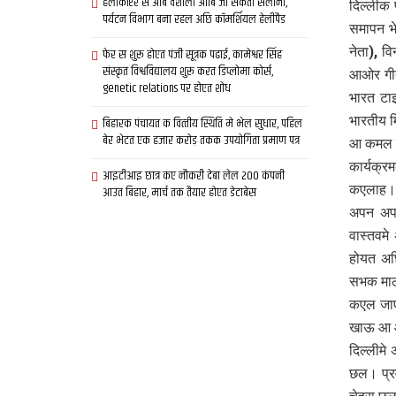
हेलीकॉप्टर स आब वैशाली आबि जा सकता सैलानी,
दिल्लीक 
पर्यटन विभाग बना रहल अछि कॉमर्शियल हेलीपैड
समापन भे
नेता), व
फेर स शुरू होएत पंजी सूत्रक पढाई, कामेश्वर सिंह
संस्कृत विश्वविद्यालय शुरू करत डिप्लोमा कोर्स,
आओर गीता
genetic relations पर होएत शोध
भारत टाइ
भारतीय म
बिहारक पंचायत क वित्‍तीय स्थिति मे भेल सुधार, पहिल
बेर भेटत एक हजार करोड़ तकक उपयोगिता प्रमाण पत्र
आ कमल स
कार्यक्र
आइटीआइ छात्र कए नौकरी देबा लेल 200 कंपनी
कएलाह। फ
आउत बिहार, मार्च तक तैयार होएत डेटाबेस
अपन अपन
वास्तवमे
होयत अछ
सभक मालद
कएल जाए 
खाऊ आ 
दिल्लीम
छल। प्र