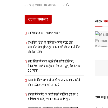
A
July 3, 2018
in
समाचार
A
टटका समाचार
दोसर
सम
साहित्य समाद – समटल प्रकाश
प्राथमिक शि‍क्षा मे मैथि‍ली भाषाकेँ पढ़ाई लेल
चलाओल गेल ट्वीटर ट्रेंड : भारत संगे नेपालक मैथिल
लेलनि हिस्सा
सात जिला मे बनत बहुउद्देशीय इंडोर स्‍टेडि‍यम,
सिंथेटिक एथलेटिक ट्रेक आ स्विमिंग पुल, केंद्र देलक
50 करोड़
एम्स मे शिफ्ट होयत डीएमसीएच क सामान, मार्च मे
होएत उद्घाटन, नव सत्र स पढाई
होटल मैनेजमेंट क पढ़ाई करती बालिका गृह क 16
राम बाबू
बालिका लोकनि, 29 कए जायतीह बेंगलुरु