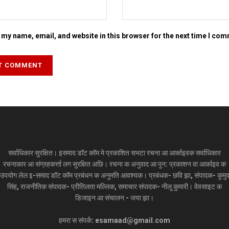
my name, email, and website in this browser for the next time I co
सर्वाधिकार सुरक्षित। इसमाद डॉट कॉम मे प्रकाशित सभटा रचना आ आर्काइवक सर्वाधिकार
रचनाकार आ संग्रहकर्त्ता लग सुरक्षित अछि। रचना क अनुवाद आ पुन: प्रकाशन वा आर्काइव क
उपयोग लेल इ-समाद डॉट कॉम प्रबंधन क अनुमति आवश्यक। प्रबंधक- छवि झा, संपादक- कुमु
सिंह, राजनीतिक संपादक- प्रीतिलता मल्लिक, समाचार संपादक- नीलू कुमारी। वेवसाइट क
डिजाइन आ संचालन - जया झा।
हमरा स संपर्क: esamaad@gmail.com