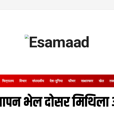
चित्रालय
विचार
संपादकीय
देश-दुनिया
फीचर
साक्षात्‍कार
खेल
तक
समापन भेल दोसर मिथिला