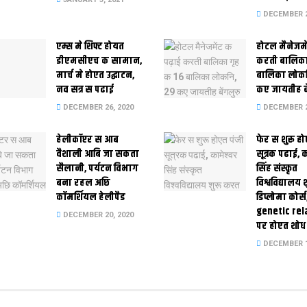
DECEMBER 2
एम्स मे शिफ्ट होयत
होटल मैनेजमे
डीएमसीएच क सामान,
करती बालिका
मार्च मे होएत उद्घाटन,
बालिका लोकन
नव सत्र स पढाई
कए जायतीह बे
DECEMBER 26, 2020
DECEMBER 2
हेलीकॉप्टर स आब
फेर स शुरू हो
वैशाली आबि जा सकता
सूत्रक पढाई, क
सैलानी, पर्यटन विभाग
सिंह संस्कृत
बना रहल अछि
विश्वविद्यालय
कॉमर्शियल हेलीपैड
डिप्लोमा कोर्स
genetic rel
DECEMBER 20, 2020
पर होएत शोध
DECEMBER 1