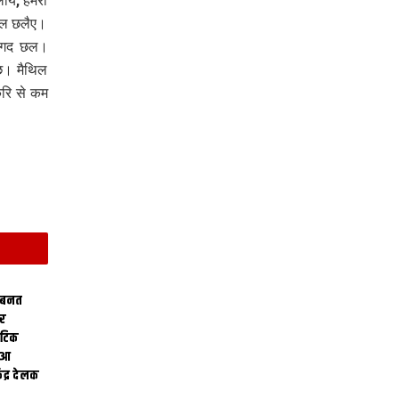
ीय, हमरा
ौल छलैए।
गदगद छल।
ि। मैथिल
करि से कम
 बनत
ोर
थेटिक
क आ
ेंद्र देलक