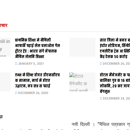
ाचार
प्राथमिक शि‍क्षा मे मैथि‍ली
सात जिला मे बनत बहु
भाषाकेँ पढ़ाई लेल चलाओल गेल
इंडोर स्‍टेडि‍यम, सिंथ
ट्वीटर ट्रेंड : भारत संगे नेपालक
एथलेटिक ट्रेक आ स्विम
मैथिल लेलनि हिस्सा
केंद्र देलक 50 करोड़
JANUARY 5, 2021
DECEMBER 26, 20
एम्स मे शिफ्ट होयत डीएमसीएच
होटल मैनेजमेंट क प
क सामान, मार्च मे होएत
बालिका गृह क 16 ब
उद्घाटन, नव सत्र स पढाई
लोकनि, 29 कए जाय
बेंगलुरु
DECEMBER 26, 2020
DECEMBER 24, 20
 झा
नयी दिल्ली । “मैथिल पत्रकार ग्रु