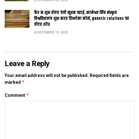
DECEMBER 20, 2020
सुरसंड सीतामढ़ी
बाल्मीकिनगर प. चम्पारण
फेर स शुरू होएत पंजी सूत्रक पढाई, कामेश्वर सिंह संस्कृत
विश्वविद्यालय शुरू करत डिप्लोमा कोर्स, genetic relations पर
बिहारीगंज मधेपुरा
होएत शोध
बिरौली दरभंगा
DECEMBER 19, 2020
ताजपुर समस्तीपुर
राघोपुर सुपौल
त्रिवेणीगंज सुपौल
पटोरी समस्तीपुर
Leave a Reply
पीरी लख्ीसराय
Your email address will not be published.
Required fields are
कजरा लखीसराय
*
marked
यजुआर मुजफ्फरपुर
सिकटा प. चंपारण
*
Comment
घोड़ासाहन पू. चंपारण
हरिसिद्धी पू चंपारण
त्रिकोलिया पू. चंपारण
जन्दाहा वैशाली
सराय वैशाली