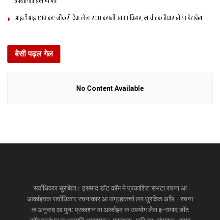
उपयोगिता प्रमाण पत्र
आइटीआइ छात्र कए नौकरी देबा लेल 200 कंपनी आउत बिहार, मार्च तक तैयार होएत डेटाबेस
बेसी पढ़ल गेल
No Content Available
सर्वाधिकार सुरक्षित। इसमाद डॉट कॉम मे प्रकाशित सभटा रचना आ
आर्काइवक सर्वाधिकार रचनाकार आ संग्रहकर्त्ता लग सुरक्षित अछि। रचना
क अनुवाद आ पुन: प्रकाशन वा आर्काइव क उपयोग लेल इ-समाद डॉट