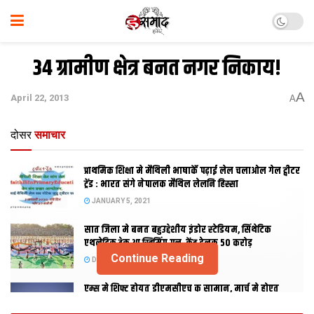
34 ग्रामीण क्षेत्र बनत नगर निकाय!
A
April 22, 2013
A
दोसर
समाचार
प्राथमिक शि‍क्षा मे मैथि‍ली भाषाकेँ पढ़ाई लेल चलाओल गेल ट्वीटर
ट्रेंड : भारत संगे नेपालक मैथिल लेलनि हिस्सा
JANUARY 5, 2021
सात जिला मे बनत बहुउद्देशीय इंडोर स्‍टेडि‍यम, सिंथेटिक
एथलेटिक ट्रेक आ स्विमिंग पुल, केंद्र देलक 50 करोड़
Continue Reading
DECEMBER 26, 2020
एम्स मे शिफ्ट होयत डीएमसीएच क सामान, मार्च मे होएत
उद्घाटन, नव सत्र स पढाई