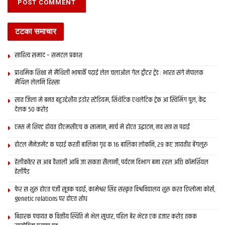
Tags:
bihar news
darbhanga
latest bihar news
टटका समाचार
latest maithili news
latest mithila news
maithili news
maithili newspaper
mithila news
patna
saharsa
साहित्य समाद – समटल प्रकाश
इ-समाद
इपेपर
दरभंगा
बिहार
मिथिला
मिथिला समाचार
प्राथमिक शि‍क्षा मे मैथि‍ली भाषाकेँ पढ़ाई लेल चलाओल गेल ट्वीटर ट्रेंड : भारत संगे नेपालक
मिथिला समाद
मैथिली समाचार
मैथिल लेलनि हिस्सा
सात जिला मे बनत बहुउद्देशीय इंडोर स्‍टेडि‍यम, सिंथेटिक एथलेटिक ट्रेक आ स्विमिंग पुल, केंद्र
देलक 50 करोड़
एम्स मे शिफ्ट होयत डीएमसीएच क सामान, मार्च मे होएत उद्घाटन, नव सत्र स पढाई
होटल मैनेजमेंट क पढ़ाई करती बालिका गृह क 16 बालिका लोकनि, 29 कए जायतीह बेंगलुरु
हेलीकॉप्टर स आब वैशाली आबि जा सकता सैलानी, पर्यटन विभाग बना रहल अछि कॉमर्शियल
हेलीपैड
फेर स शुरू होएत पंजी सूत्रक पढाई, कामेश्वर सिंह संस्कृत विश्वविद्यालय शुरू करत डिप्लोमा कोर्स,
genetic relations पर होएत शोध
बिहारक पंचायत क वित्‍तीय स्थिति मे भेल सुधार, पहिल बेर भेटत एक हजार करोड़ तकक