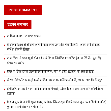
टटका समाचार
साहित्य समाद – समटल प्रकाश
प्राथमिक शि‍क्षा मे मैथि‍ली भाषाकेँ पढ़ाई लेल चलाओल गेल ट्वीटर ट्रेंड : भारत संगे नेपालक
मैथिल लेलनि हिस्सा
सात जिला मे बनत बहुउद्देशीय इंडोर स्‍टेडि‍यम, सिंथेटिक एथलेटिक ट्रेक आ स्विमिंग पुल, केंद्र
देलक 50 करोड़
एम्स मे शिफ्ट होयत डीएमसीएच क सामान, मार्च मे होएत उद्घाटन, नव सत्र स पढाई
होटल मैनेजमेंट क पढ़ाई करती बालिका गृह क 16 बालिका लोकनि, 29 कए जायतीह बेंगलुरु
हेलीकॉप्टर स आब वैशाली आबि जा सकता सैलानी, पर्यटन विभाग बना रहल अछि कॉमर्शियल
हेलीपैड
फेर स शुरू होएत पंजी सूत्रक पढाई, कामेश्वर सिंह संस्कृत विश्वविद्यालय शुरू करत डिप्लोमा कोर्स,
genetic relations पर होएत शोध