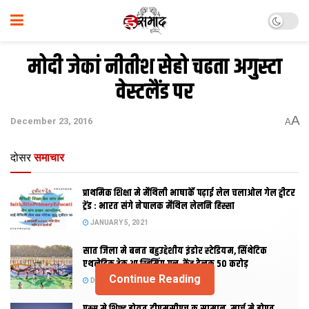
मोदी जेकां नीतीश सेहो चढता अगुस्टा
वेस्टलैंड पर
A
December 23, 2016
A
दोसर
समाचार
प्राथमिक शि‍क्षा मे मैथि‍ली भाषाकेँ पढ़ाई लेल चलाओल गेल ट्वीटर
ट्रेंड : भारत संगे नेपालक मैथिल लेलनि हिस्सा
JANUARY 5, 2021
सात जिला मे बनत बहुउद्देशीय इंडोर स्‍टेडि‍यम, सिंथेटिक
एथलेटिक ट्रेक आ स्विमिंग पुल, केंद्र देलक 50 करोड़
Continue Reading
DECEMBER 26, 2020