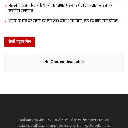
बिहारक पंचायत क वित्‍तीय स्थिति मे भेल सुधार, पहिल बेर भेटत एक हजार करोड़ तकक
उपयोगिता प्रमाण पत्र
आइटीआइ छात्र कए नौकरी देबा लेल 200 कंपनी आउत बिहार, मार्च तक तैयार होएत डेटाबेस
बेसी पढ़ल गेल
No Content Available
सर्वाधिकार सुरक्षित। इसमाद डॉट कॉम मे प्रकाशित सभटा रचना आ
आर्काइवक सर्वाधिकार रचनाकार आ संग्रहकर्त्ता लग सुरक्षित अछि। रचना