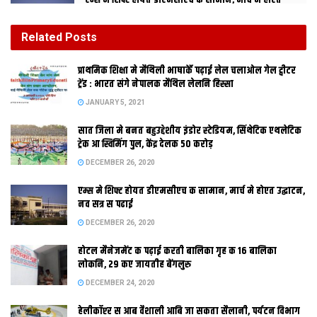
एम्स मे शिफ्ट होयत डीएमसीएच क सामान, मार्च मे होएत
उद्घाटन, नव सत्र स पढाई
DECEMBER 26, 2020
Related
Posts
होटल मैनेजमेंट क पढ़ाई करती बालिका गृह क 16 बालिका
प्राथमिक शि‍क्षा मे मैथि‍ली भाषाकेँ पढ़ाई लेल चलाओल गेल ट्वीटर
लोकनि, 29 कए जायतीह बेंगलुरु
ट्रेंड : भारत संगे नेपालक मैथिल लेलनि हिस्सा
DECEMBER 24, 2020
JANUARY 5, 2021
सात जिला मे बनत बहुउद्देशीय इंडोर स्‍टेडि‍यम, सिंथेटिक एथलेटिक
ट्रेक आ स्विमिंग पुल, केंद्र देलक 50 करोड़
पटना । अगुस्टा वेस्टलैंड हेलिकॉप्टर डील पर
DECEMBER 26, 2020
एम्स मे शिफ्ट होयत डीएमसीएच क सामान, मार्च मे होएत उद्घाटन,
नव सत्र स पढाई
एक दिस राजनीति गरमाईल अछि त दोसर दिस बिहार सरकार एकरा अपन
DECEMBER 26, 2020
बेरा मे शामिल करबाक फैसला लेलक अछि। बिहार सरकार सेहो वीवीआईपी
गतिविधि लेल अगुस्टा वेस्टलैंड हेलिकॉप्टर किराया पर लेबाक फैसला केलक
होटल मैनेजमेंट क पढ़ाई करती बालिका गृह क 16 बालिका
लोकनि, 29 कए जायतीह बेंगलुरु
अछि। प्रधानमंत्री जेकां बिहारक मुख्‍यमंत्री सेहो एहि बहुचर्चित सुविधाजनक
DECEMBER 24, 2020
हेलिकॉप्टरक सेवाक लेलथि। राज्य सरकार लग एखन जे सरकारी
हेलिकॉप्टर अछि ओ 30 साल स बेसी पुरान भ चुकल अछि। एहन मे राज्‍य
हेलीकॉप्टर स आब वैशाली आबि जा सकता सैलानी, पर्यटन विभाग