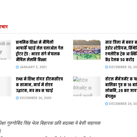
ाचार
प्राथमिक शि‍क्षा मे मैथि‍ली
सात जिला मे बनत बहु
भाषाकेँ पढ़ाई लेल चलाओल गेल
इंडोर स्‍टेडि‍यम, सिंथ
ट्वीटर ट्रेंड : भारत संगे नेपालक
एथलेटिक ट्रेक आ स्विम
मैथिल लेलनि हिस्सा
केंद्र देलक 50 करोड़
JANUARY 5, 2021
DECEMBER 26, 20
एम्स मे शिफ्ट होयत डीएमसीएच
होटल मैनेजमेंट क प
क सामान, मार्च मे होएत
बालिका गृह क 16 ब
उद्घाटन, नव सत्र स पढाई
लोकनि, 29 कए जाय
बेंगलुरु
DECEMBER 26, 2020
DECEMBER 24, 20
पेक्षा गुरुगोबिंद सिंह भेला बिहारक छवि बदलबा मे बेसी सहायक
ह