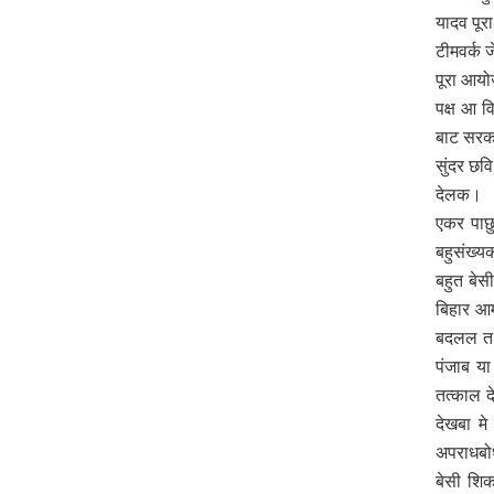
यादव पू
टीमवर्क 
पूरा आयो
पक्ष आ व
बाट सरका
सुंदर छव
देलक।
एकर पाछु
बहुसंख्य
बहुत बे
बिहार आ
बदलल त 
पंजाब य
तत्काल द
देखबा म
अपराधबोध
बेसी शि