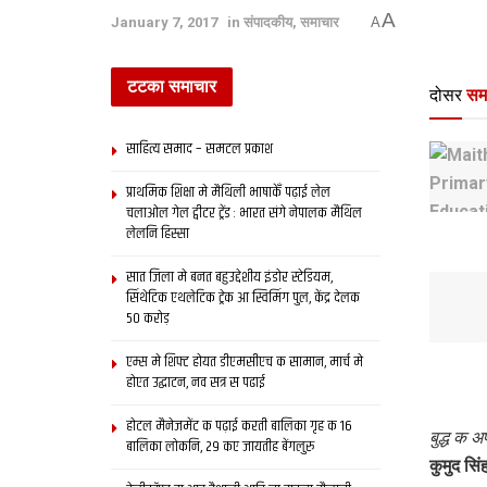
A
January 7, 2017
in
संपादकीय
,
समाचार
A
टटका समाचार
दोसर
सम
साहित्य समाद – समटल प्रकाश
प्राथमिक शि‍क्षा मे मैथि‍ली भाषाकेँ पढ़ाई लेल
चलाओल गेल ट्वीटर ट्रेंड : भारत संगे नेपालक मैथिल
लेलनि हिस्सा
सात जिला मे बनत बहुउद्देशीय इंडोर स्‍टेडि‍यम,
सिंथेटिक एथलेटिक ट्रेक आ स्विमिंग पुल, केंद्र देलक
50 करोड़
एम्स मे शिफ्ट होयत डीएमसीएच क सामान, मार्च मे
होएत उद्घाटन, नव सत्र स पढाई
होटल मैनेजमेंट क पढ़ाई करती बालिका गृह क 16
बुद्ध क अ
बालिका लोकनि, 29 कए जायतीह बेंगलुरु
कुमुद सिं