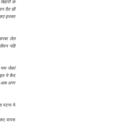
 बिहारी क
चन दैत छी
 कए इज्जत
करबा लेल
जीवन नहि
गाम जेकां
ल मे कैद
मे आब अगर
स पटना मे
 कए वापस