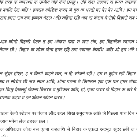
ि तरह क व्यवस्था क उम्मीद नहि केने छलहुं। एहि सेवा सत्कार स हमरा सबहक
च बदलि गेल अछि। हमसब कोशिश करब जे गुरु क धरती पर बेर बेर आबि। हम व
 ठाम हमरा सब कए इज्जत भेटल अछि तहिना एहि भाव स पंजाब मे सेहो बिहारी सब
े आब कोनो बिहारी भेटत त हम ओकरा गला स लगा लेब, हम बिहारिक स्वागत 
ैयार छी। बिहार क लोक जेना हमर एहि ठाम स्वागत केलथि अछि ओ हम भरि 
न सुंदर होएत, इ न कियो कहने छल, न हि सोचने रही। हम त बुझैत रही बिहार 
ब त सोचैत छी सब साल आबि, ओना पटना मे बिताउल एक एक पल हमर मोबाइ
त किछु देखलहुं जेकरा बिसरब त मुश्किल अछि, हां, एतब जरुर जे बिहार क बारे 
कारात्मक कहत त हम ओकर खंडन करब।
पटना रेलवे स्टेशन पर पंजाब लौट रहल सिख समुदायक अछि जे पिछला पांच दिन 
उत्सव मनेबा लेल ठहरल छल।
ाल अधिकतर लोक बस एतबा कहलथि जे बिहार क एकटा अदभुत सुंदर छवि ल