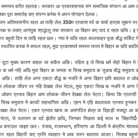
रा समन्वय करैत रहलाह। सरकार आ प्रकाशसनक संग समाजिक संगठन आ आम 
जेका पूरा समारोह कए संपन्न करेबा मे अपन योगदान देलक।
जन अविश्वसनीय रहल आ ताहि लेल 350म प्रकाश पर्व क चर्चा हरएक जुबान पर
िपक्ष स लकए आगंतुक श्रद्धालु तक सरकार आ बिहार कए दाद द रहल छथि। इ 
र बहुतो दिन स ताहि रहल छल। गया मे चलि रहल कालचक्र पूजा बौद्ध सर्किट म
ि स्थापित करबा मे सफल रहल, मुदा प्रकाशपर्व समस्त भारत मे बिहार क छवि बदल
 दूटा मुख्य कारण कहल जा सकैत अछि। पहिल इ जे सिख धर्म सेहो बिहार मे बौ
क क धर्म नहि अछि मुदा बिहार क जनता स सिख समुदाय क जुडाब बौद्ध समुदाय 
सी अछि। ताहि लेल अगर एकटा बौद्ध क नजरि मे अगर बिहार छवि बदलल त ओक
म लोकक जीवन पर नहि देखबा लेल भेटल, मुदा एकटा सिख क नजरि मे अगर ब
ओकर प्रभाव बिहार आम लोकक जीवन देखबा लेल भेटत। किया कि प्रवासी 
ा सिख समुदाय मे काफी सहभागिता अछि। एहन मे एहि बदलावक प्रभाव हुनकर
ेखबा लेल भेटत। एकर प्रभाव खास क असंगठित क्षेत्र क दिहाड़ी मजदूर आ 
े भेटत, जे पलायन क दर्द झेलैत छथि, जिनका पिछला कई साल स ‘बिहारी
 कराउल जाइत छल। पंजाब, राजस्थान, हरियाणा आ दिल्ली मे क्षेत्रीय भेद
कार रहल बिहारी कए प्रति व्यवहार मे आब जरुर बदलाव आउत। सिक्ख बहुसं