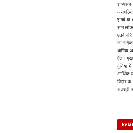
राज्यसब
असंगठित क
इ गर्व क
आम लोक
एतबे नहि
जा सकैत 
धार्मिक 
दैत। एखन
दुनिया म
आर्थिक 
बिहार क 
सतश्री
Rela