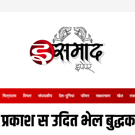
चित्रालय
विचार
संपादकीय
देश-दुनिया
फीचर
साक्षात्‍कार
खेल
तक
 प्रकाश स उदित भेल बुद्ध