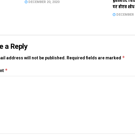
genetic rel
DECEMBER 20, 2020
पर होएत शोध
DECEMBER 1
e a Reply
*
il address will not be published.
Required fields are marked
*
nt