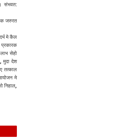
। संभवत:
बाक जरुरत
्भ मे कैल
ि प्रकारक
 लाभ सेहो
 मुदा देश
कए तत्काल
आयोजन मे
सो निहाल,