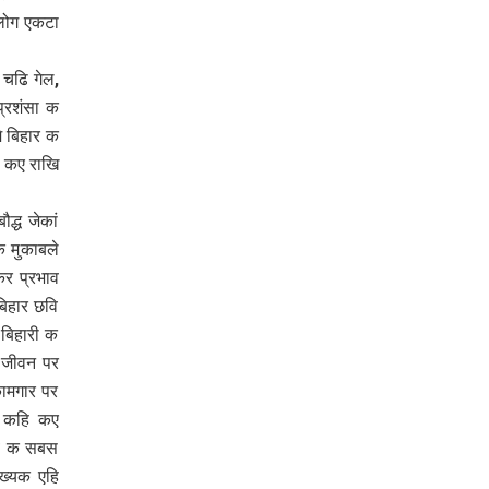
लोग एकटा
 चढि गेल,
प्रशंसा क
े बिहार क
ि कए राखि
द्ध जेकां
क मुकाबले
र प्रभाव
िहार छवि
बिहारी क
 जीवन पर
कामगार पर
Ó कहि कए
भाव क सबस
ख्यक एहि