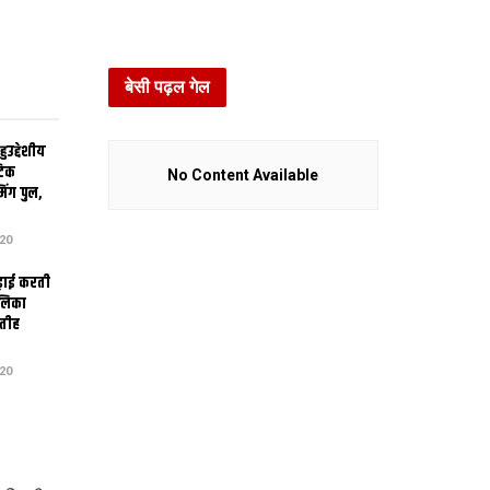
बेसी पढ़ल गेल
उद्देशीय
ेटिक
No Content Available
िंग पुल,
20
ढ़ाई करती
ालिका
तीह
20