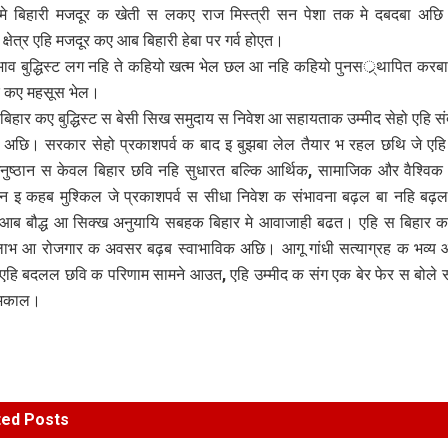
 मे बिहारी मजदूर क खेती स लकए राज मिस्त्री सन पेशा तक मे दबदबा अछि
्षेत्र एहि मजदूर कए आब बिहारी हेबा पर गर्व होएत।
 भाव बुद्धिस्ट लग नहि ते कहियो खत्म भेल छल आ नहि कहियो पुनसर््थापित कर
 कए महसूस भेल।
 बिहार कए बुद्धिस्ट स बेसी सिख समुदाय स निवेश आ सहायताक उम्मीद सेहो एहि संदर
अछि। सरकार सेहो प्रकाशपर्व क बाद इ बुझबा लेल तैयार भ रहल छथि जे एह
अनुष्ठान स केवल बिहार छवि नहि सुधारत बल्कि आर्थिक, सामाजिक और वैश्विक
 इ कहब मुश्किल जे प्रकाशपर्व स सीधा निवेश क संभावना बढ़ल बा नहि बढ़ल,
े आब बौद्ध आ सिक्ख अनुयायि सबहक बिहार मे आवाजाही बढत। एहि स बिहार 
लाभ आ रोजगार क अवसर बढ़ब स्वाभाविक अछि। आगू गांधी सत्याग्रह क भव्य 
एहि बदलल छवि क परिणाम सामने आउत, एहि उम्मीद क संग एक बेर फेर स बोले 
 अकाल।
ted
Posts