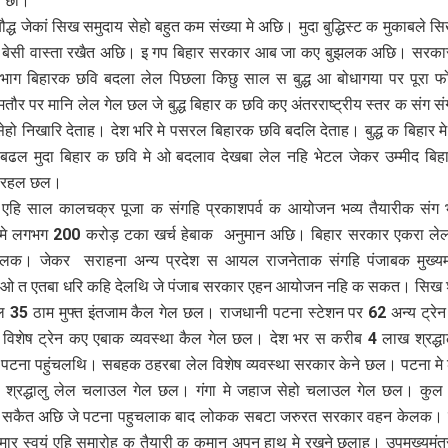
 छी।
बौद्ध जेकां सिख समुदाय सेहो बहुत कम संख्या मे अछि। मुदा बुद्धिस्ट क मुकाबले 
स बेसी वास्ता रखैत अछि। इ गप बिहार सरकार आब जा कए बुझलक अछि। सरक
िभाग बिहारक छवि बदला लेल पिछला किछु साल स बुद्ध आ बोधागया पर पूरा 
र पर मानि लेल गेल छल जे बुद्ध बिहार क छवि कए अंतरराष्ट्रीय स्तर क संग संग 
सेहो निखारि देताह। देश भरि मे पसरल बिहारक छवि बदलि देताह। बुद्ध क बिहार म
त बढल मुदा बिहार क छवि मे ओ बदलाव देखबा लेल नहि भेटल जेकर उम्मीद बि
 रहल छल।
 एहि साल कालचक्र पूजा क संगहि प्रकाशपर्व क आयोजन भव्य तैयारीक संग 
े लगभग 200 करोड़ टका खर्च हेबाक अनुमान अछि। बिहार सरकार एकरा लेल अ
केलक। जेकर सराहना अन्य प्रदेश स आयल राजनेताक संगहि पंजाबक मुख्यमंत
ओ त एतबा धरि कहि देलथि जे पंजाब सरकार एहन आयोजन नहि क सकत। सिख श्र
 35 ठाम मुफ्त इंतजाम कैल गेल छल। राजधानी पटना स्टेशन पर 62 अन्य ट्रे
िशेष ट्रेन कए एबाक व्यवस्था कैल गेल छल। देश भर स करीब 4 लाख श्रद्धाल
 पटना पहुंचलथि। सबहक ठहरबा लेल विशेष व्यवस्था सरकार केने छल। पटना मे
श्रद्धालु लेल चलाउल गेल छल। गंगा मे जहाज सेहो चलाउल गेल छल। कुल
सकैत अछि जे पटना पहुचलाक बाद लोकक सबटा जरुरत सरकार वहन केलक। मुख
मार स्वयं एहि समारोह क तैयारी क कमान अपन हाथ मे रखने छलाह। उपमुख्यमंत्र