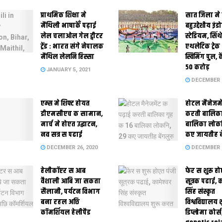
प्राथमिक शि‍क्षा मे
सात जिला मे
मैथि‍ली भाषाकेँ पढ़ाई
बहुउद्देशीय इंड
लेल चलाओल गेल ट्वीटर
स्‍टेडि‍यम, सिं
ट्रेंड : भारत संगे नेपालक
एथलेटिक ट्रे
मैथिल लेलनि हिस्सा
स्विमिंग पुल, क
50 करोड़
JANUARY 5, 2021
DECEMBER 2
एम्स मे शिफ्ट होयत
होटल मैनेजमे
डीएमसीएच क सामान,
करती बालिका
मार्च मे होएत उद्घाटन,
बालिका लोकन
नव सत्र स पढाई
कए जायतीह बे
DECEMBER 26, 2020
DECEMBER 2
हेलीकॉप्टर स आब
फेर स शुरू हो
वैशाली आबि जा सकता
सूत्रक पढाई, क
सैलानी, पर्यटन विभाग
सिंह संस्कृत
बना रहल अछि
विश्वविद्यालय
कॉमर्शियल हेलीपैड
डिप्लोमा कोर्स