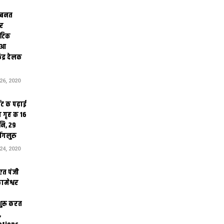
 बनत
ोर
थेटिक
क आ
ेंद्र देलक
6, 2020
ंट क पढ़ाई
 गृह क 16
ि, 29
ंगलुरु
4, 2020
एत पंजी
ामेश्वर
 शुरू करत
,