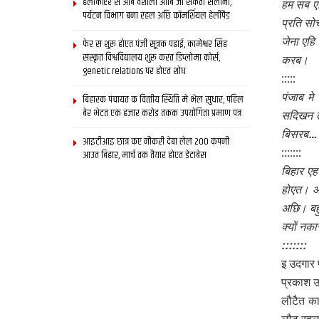
हेलीकॉप्टर स आब वैशाली आबि जा सकता सैलानी,
हम सब एह
पर्यटन विभाग बना रहल अछि कॉमर्शियल हेलीपैड
प्रति सो
जेना एहि
फेर स शुरू होएत पंजी सूत्रक पढाई, कामेश्वर सिंह
संस्कृत विश्वविद्यालय शुरू करत डिप्लोमा कोर्स,
करब।
genetic relations पर होएत शोध
:::::
पंजाब म
बिहारक पंचायत क वित्‍तीय स्थिति मे भेल सुधार, पहिल
बेर भेटत एक हजार करोड़ तकक उपयोगिता प्रमाण पत्र
सदिखन त
बिसरब…
आइटीआइ छात्र कए नौकरी देबा लेल 200 कंपनी
:::::::
आउत बिहार, मार्च तक तैयार होएत डेटाबेस
बिहार एह
होएत। आ
अछि। बहु
क्यों न
:::::::
इ उदगार 
प्रकाश 
लौटैत क