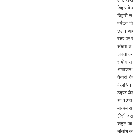
लौट रहल
बिहार मे 
बिहारी 
पर्यटन व
छल। आमतौ
स्तर पर 
संख्या 
जनता क
संयोग स
आयोजन म
तैयारी 
केलथि। 
ठहरब लेल
आ 12टा व
माध्यम स
ेसी बस 
कहल जा 
नीतीश कु