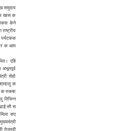
सिख समुदाय
ार खास क
फोकस केने
राष्ट्रीय
े पर्यटकक
हार क आम
भेल। एहि
भूतपूर्व
्री सेहो
द्दालु क
न क रुकबा
ु विभिन्न
 ढाई सौ स
 मिला कए
्यमंत्री
ी तेजस्वी