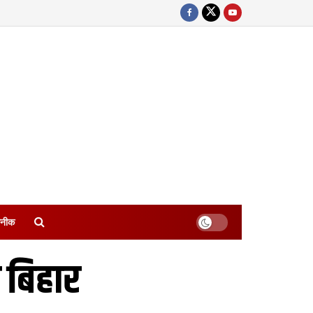
नीक
क बिहार