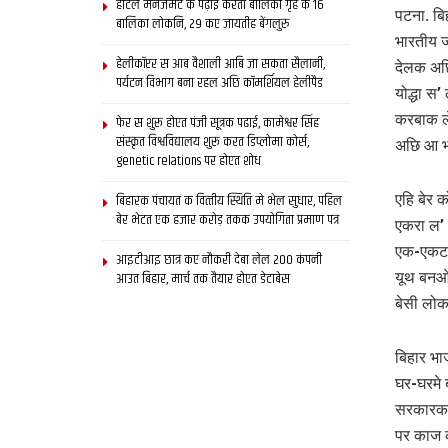
होटल मैनेजमेंट क पढ़ाई करती बालिका गृह क 16
पटना. बि
बालिका लोकनि, 29 कए जायतीह बेंगलुरु
भारतीय ज
हेलीकॉप्टर स आब वैशाली आबि जा सकता सैलानी,
देलक अछि
पर्यटन विभाग बना रहल अछि कॉमर्शियल हेलीपैड
योद्धा स
करबाक ले
फेर स शुरू होएत पंजी सूत्रक पढाई, कामेश्वर सिंह
संस्कृत विश्वविद्यालय शुरू करत डिप्लोमा कोर्स,
अछि आ भा
genetic relations पर होएत शोध
बिहारक पंचायत क वित्‍तीय स्थिति मे भेल सुधार, पहिल
एहि बेर 
बेर भेटत एक हजार करोड़ तकक उपयोगिता प्रमाण पत्र
एकरा ल’ 
एक-एकटा 
आइटीआइ छात्र कए नौकरी देबा लेल 200 कंपनी
आउत बिहार, मार्च तक तैयार होएत डेटाबेस
यूथ बनओत
बेसी लोक
बिहार भा
घर-घरमे 
सरकारक 
पर काज क