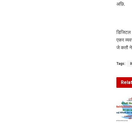
अछि.
डिजिटल प
एकर व्यव
जे कतौ न
Tags:
B
Rela