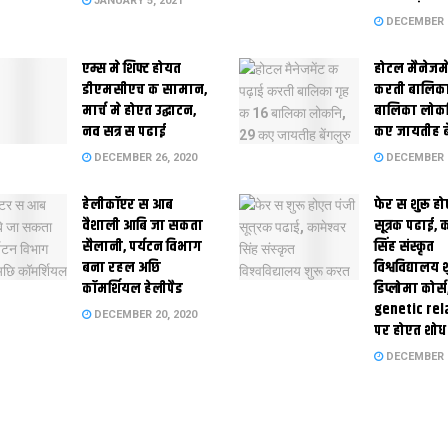
JANUARY 5, 2021
DECEMBER 2
एम्स मे शिफ्ट होयत
होटल मैनेजमे
डीएमसीएच क सामान,
करती बालिका
मार्च मे होएत उद्घाटन,
बालिका लोकन
नव सत्र स पढाई
कए जायतीह बे
DECEMBER 26, 2020
DECEMBER 2
हेलीकॉप्टर स आब
फेर स शुरू हो
वैशाली आबि जा सकता
सूत्रक पढाई, क
सैलानी, पर्यटन विभाग
सिंह संस्कृत
बना रहल अछि
विश्वविद्यालय
कॉमर्शियल हेलीपैड
डिप्लोमा कोर्स
genetic rel
DECEMBER 20, 2020
पर होएत शोध
DECEMBER 1