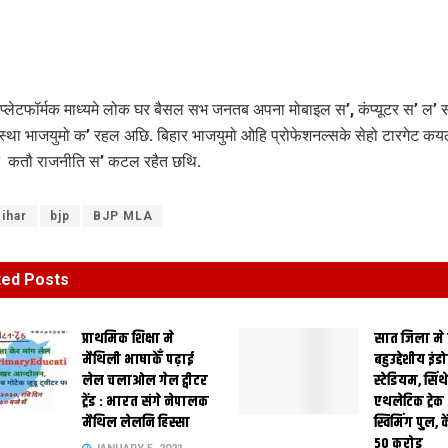
्लेटफॉर्मक माध्यमे लोक घर बैसल सभ जनतब अपना मोबाइल स’, कंप्यूटर स’ ल’
स्था भाजयुमो क’ रहल अछि. बिहार भाजयुमो ओहि प्रोफेशनल्सके सेहो टारगेट 
े कतौ राजनीति स’ कटल रहैत छथि.
ihar
bjp
BJP MLA
ted
Posts
प्राथमिक शि‍क्षा मे
सात जिला मे
मैथि‍ली भाषाकेँ पढ़ाई
बहुउद्देशीय इंड
लेल चलाओल गेल ट्वीटर
स्‍टेडि‍यम, सिं
ट्रेंड : भारत संगे नेपालक
एथलेटिक ट्रे
मैथिल लेलनि हिस्सा
स्विमिंग पुल, क
50 करोड़