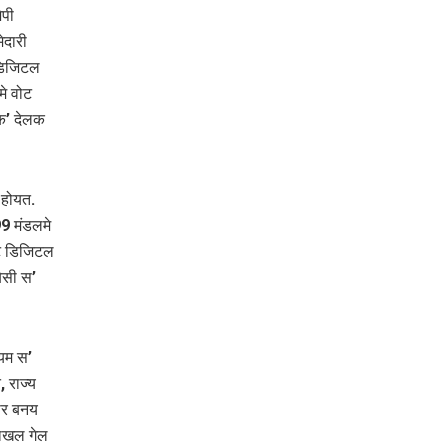
ेपी
ेदारी
 डिजिटल
मे वोट
 क’ देलक
 होयत.
9 मंडलमे
ोट डिजिटल
ेसी स’
्यम स’
 राज्य
ार बनय
राखल गेल