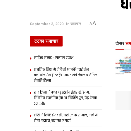
घ
A
September 3, 2020
in
समाचार
A
टटका समाचार
दोसर
सम
साहित्य समाद – समटल प्रकाश
प्राथमिक शि‍क्षा मे मैथि‍ली भाषाकेँ पढ़ाई लेल
चलाओल गेल ट्वीटर ट्रेंड : भारत संगे नेपालक मैथिल
लेलनि हिस्सा
सात जिला मे बनत बहुउद्देशीय इंडोर स्‍टेडि‍यम,
सिंथेटिक एथलेटिक ट्रेक आ स्विमिंग पुल, केंद्र देलक
50 करोड़
एम्स मे शिफ्ट होयत डीएमसीएच क सामान, मार्च मे
होएत उद्घाटन, नव सत्र स पढाई