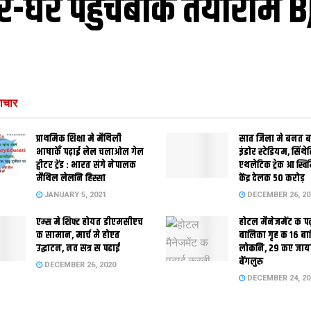
र-घर पहुंचबाक तैयारीमे B
ाचार
प्राथमिक शि‍क्षा मे मैथि‍ली
सात जिला मे बनत बहु
भाषाकेँ पढ़ाई लेल चलाओल गेल
इंडोर स्‍टेडि‍यम, सिंथ
ट्वीटर ट्रेंड : भारत संगे नेपालक
एथलेटिक ट्रेक आ स्विम
मैथिल लेलनि हिस्सा
केंद्र देलक 50 करोड़
JANUARY 5, 2021
DECEMBER 26, 20
एम्स मे शिफ्ट होयत डीएमसीएच
होटल मैनेजमेंट क प
क सामान, मार्च मे होएत
बालिका गृह क 16 ब
उद्घाटन, नव सत्र स पढाई
लोकनि, 29 कए जाय
बेंगलुरु
DECEMBER 26, 2020
DECEMBER 24, 20