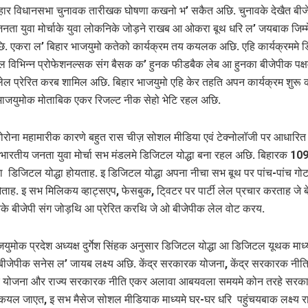
हार विधानसभा चुनावक तारीखक घोषणा कखनो भ’ सकैत अछि. चुनावके देखैत बीज
नता युवा मोर्चाके युवा लोकनिके जोड़ने राखब आ ओकरा बूथ धरि ल’ जयबाक जिम्म
. एकरा ल’ बिहार भाजयुमो कतेको कार्यक्रम तय कयलक अछि. एहि कार्यक्रममे
’ ल विभिन्न प्रोफेशनल्सक संग बैसक क’ हुनक फीडबैक लेब आ हुनका बीजेपीक पक्ष
ल प्रेरित करब शामिल अछि. बिहार भाजयुमो एहि केर तहति अपन कार्यक्रम शुरू
जयुमोक मोताबिक एकर रिजल्ट नीक सेहो भेटि रहल अछि.
कोरोना महामारीक कारणे बहुत रास चीज़ सोशल मीडिया एवं टेक्नोलॉजी पर आधारित
भारतीय जनता युवा मोर्चा सभ मंडलमे डिजिटल योद्धा बना रहल अछि. बिहारक 109
डिजिटल योद्धा होयताह. इ डिजिटल योद्धा अपना नीचा सभ बूथ पर पांच-पांच ग
ाह. इ सभ मिलिकय व्हाट्सएप, फेसबुक, टि्वटर पर पार्टी लेल प्रचार करताह जे ब
के बीजेपी संग जोड़थि आ प्रेरित करथि जे ओ बीजेपीक लेल वोट करय.
जयुमोक प्रदेश अध्यक्ष दुर्गेश सिंहक अनुसार डिजिटल योद्धा आ डिजिटल यूथक माध
बीजेपीक सनेस ल’ जायब लक्ष्य अछि. केंद्र सरकारक योजना, केंद्र सरकारक नीति,
योजना और राज्य सरकारक नीति एकर अलावा आबयवला समयमे कोन तरहे सरक
यल जाएत, इ सभ मैसेज सोशल मीडियाक माध्यमे घर-घर धरि पहुंचयबाक लक्ष्य 