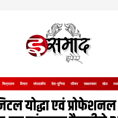
चित्रालय
विचार
संपादकीय
देश-दुनिया
फीचर
साक्षात्‍कार
खेल
तक
जिटल योद्धा एवं प्रोफेश