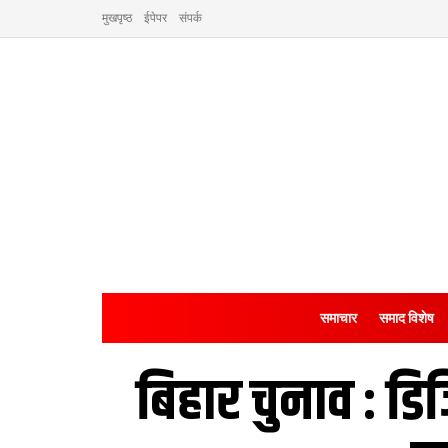
मुखपृष्ठ
ईपेपर
संपर्क
समाचार
समाद विशेष
बिहार चुनाव : डि