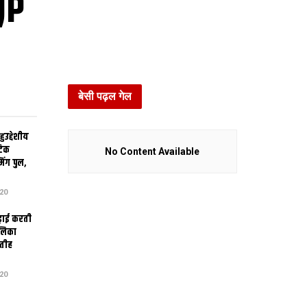
JP
बेसी पढ़ल गेल
उद्देशीय
ेटिक
No Content Available
िंग पुल,
20
ढ़ाई करती
ालिका
तीह
20