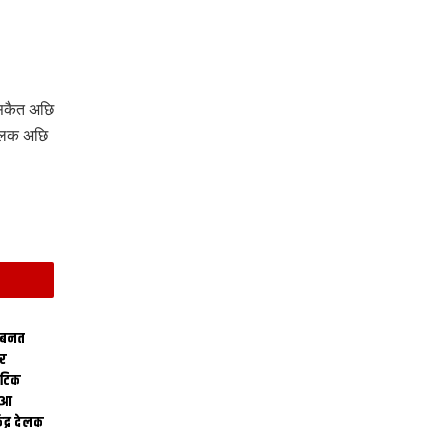
 सकैत अछि
कयलक अछि
 बनत
ोर
थेटिक
क आ
ेंद्र देलक