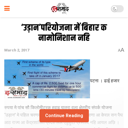
‘उड़ान’परियोजना में बिहार क
नामोनिशान नहि
A
March 2, 2017
A
पटना । ढाई हजार
रुपया मे पांच सौ किलोमीटरक हवाइ यात्रा वला क्षेत्रीय संपर्क योजना
‘उड़ान’ मे पहिल चरणक बोली प्रक्रिया मे बिहार, हरियाणा आ केरल सन पैघ
Continue Reading
आठ राज्य आ केंद्रशासित प्रदेश लेल एकुहुटा प्रस्ताव नहि आयल अछि ।