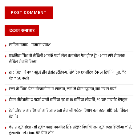
टटका समाचार
साहित्य समाद – समटल प्रकाश
प्राथमिक शि‍क्षा मे मैथि‍ली भाषाकेँ पढ़ाई लेल चलाओल गेल ट्वीटर ट्रेंड : भारत संगे नेपालक
मैथिल लेलनि हिस्सा
सात जिला मे बनत बहुउद्देशीय इंडोर स्‍टेडि‍यम, सिंथेटिक एथलेटिक ट्रेक आ स्विमिंग पुल, केंद्र
देलक 50 करोड़
एम्स मे शिफ्ट होयत डीएमसीएच क सामान, मार्च मे होएत उद्घाटन, नव सत्र स पढाई
होटल मैनेजमेंट क पढ़ाई करती बालिका गृह क 16 बालिका लोकनि, 29 कए जायतीह बेंगलुरु
हेलीकॉप्टर स आब वैशाली आबि जा सकता सैलानी, पर्यटन विभाग बना रहल अछि कॉमर्शियल
हेलीपैड
फेर स शुरू होएत पंजी सूत्रक पढाई, कामेश्वर सिंह संस्कृत विश्वविद्यालय शुरू करत डिप्लोमा कोर्स,
genetic relations पर होएत शोध