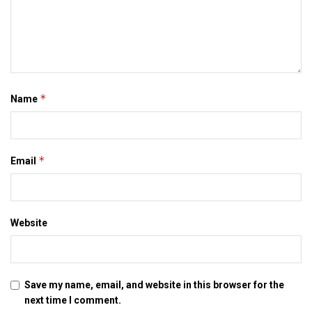
JANUARY 5, 2021
सात जिला मे बनत बहुउद्देशीय इंडोर स्‍टेडि‍यम, सिंथेटिक
एथलेटिक ट्रेक आ स्विमिंग पुल, केंद्र देलक 50 करोड़
DECEMBER 26, 2020
एम्स मे शिफ्ट होयत डीएमसीएच क सामान, मार्च मे होएत
*
Name
उद्घाटन, नव सत्र स पढाई
DECEMBER 26, 2020
होटल मैनेजमेंट क पढ़ाई करती बालिका गृह क 16 बालिका
*
Email
लोकनि, 29 कए जायतीह बेंगलुरु
DECEMBER 24, 2020
Website
Tags:
Bihar
modi
UDAAN
Save my name, email, and website in this browser for the
next time I comment.