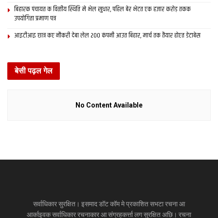
बिहारक पंचायत क वित्‍तीय स्थिति मे भेल सुधार, पहिल बेर भेटत एक हजार करोड़ तकक
उपयोगिता प्रमाण पत्र
आइटीआइ छात्र कए नौकरी देबा लेल 200 कंपनी आउत बिहार, मार्च तक तैयार होएत डेटाबेस
बेसी पढ़ल गेल
No Content Available
सर्वाधिकार सुरक्षित। इसमाद डॉट कॉम मे प्रकाशित सभटा रचना आ
आर्काइवक सर्वाधिकार रचनाकार आ संग्रहकर्त्ता लग सुरक्षित अछि। रचना