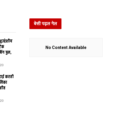
बेसी पढ़ल गेल
उद्देशीय
ेटिक
No Content Available
िंग पुल,
20
ढ़ाई करती
ालिका
तीह
20