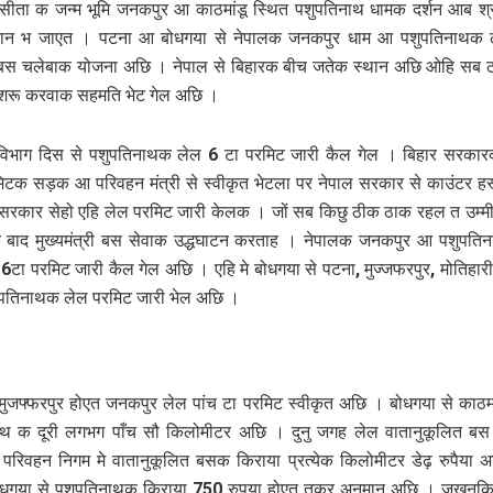
ीता क जन्म भूमि जनकपुर आ काठमांडू स्थित पशुपतिनाथ धामक दर्शन आब श्र
न भ जाएत । पटना आ बोधगया से नेपालक जनकपुर धाम आ पशुपतिनाथक 
बस चलेबाक योजना अछि । नेपाल से बिहारक बीच जतेक स्थान अछि ओहि सब 
 शरू करवाक सहमति भेट गेल अछि ।
विभाग दिस से पशुपतिनाथक लेल 6 टा परमिट जारी कैल गेल । बिहार सरकार
िटक सड़क आ परिवहन मंत्री से स्वीकृत भेटला पर नेपाल सरकार से काउंटर हस्त
सरकार सेहो एहि लेल परमिट जारी केलक । जों सब किछु ठीक ठाक रहल त उम्म
बाद मुख्यमंत्री बस सेवाक उद्धघाटन करताह । नेपालक जनकपुर आ पशुपति
टा परमिट जारी कैल गेल अछि । एहि मे बोधगया से पटना, मुज्जफरपुर, मोतिहा
ुपतिनाथक लेल परमिट जारी भेल अछि ।
मुजफ्फरपुर होएत जनकपुर लेल पांच टा परमिट स्वीकृत अछि । बोधगया से काठमा
ाथ क दूरी लगभग पाँच सौ किलोमीटर अछि । दुनु जगह लेल वातानुकूलित 
रिवहन निगम मे वातानुकूलित बसक किराया प्रत्येक किलोमीटर डेढ़ रुपैया 
बोधगया से पशुपतिनाथक किराया 750 रुपया होएत तकर अनुमान अछि । जखनक