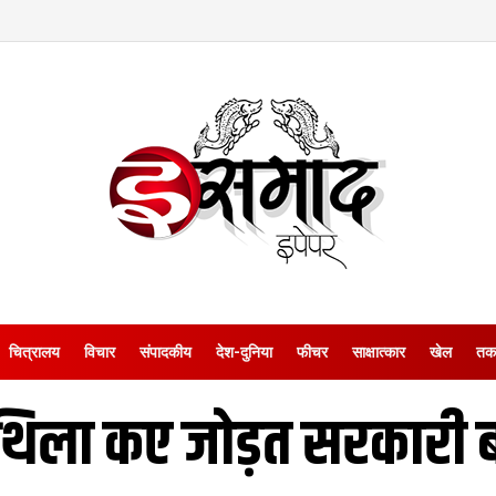
चित्रालय
विचार
संपादकीय
देश-दुनिया
फीचर
साक्षात्‍कार
खेल
तक
िथिला कए जोड़त सरकारी 