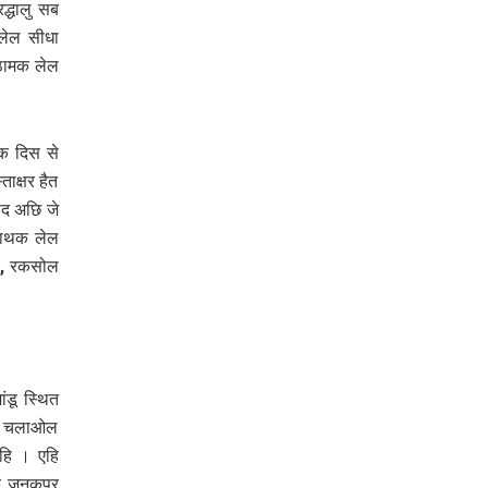
द्धालु सब
लेल सीधा
ठामक लेल
क दिस से
ाक्षर हैत
ीद अछि जे
नाथक लेल
री, रकसोल
ंडू स्थित
बस चलाओल
अहि । एहि
ि जनकपुर