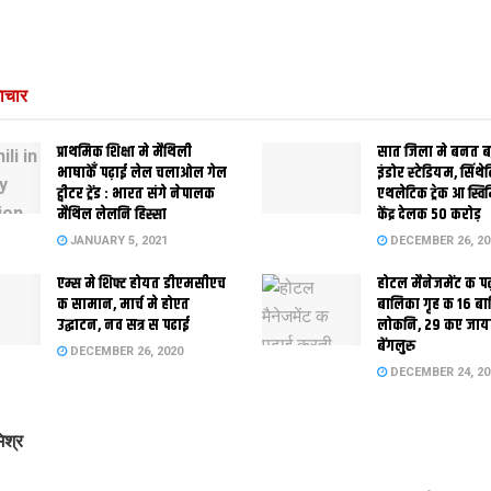
ाचार
प्राथमिक शि‍क्षा मे मैथि‍ली
सात जिला मे बनत बहु
भाषाकेँ पढ़ाई लेल चलाओल गेल
इंडोर स्‍टेडि‍यम, सिंथ
ट्वीटर ट्रेंड : भारत संगे नेपालक
एथलेटिक ट्रेक आ स्विम
मैथिल लेलनि हिस्सा
केंद्र देलक 50 करोड़
JANUARY 5, 2021
DECEMBER 26, 20
एम्स मे शिफ्ट होयत डीएमसीएच
होटल मैनेजमेंट क प
क सामान, मार्च मे होएत
बालिका गृह क 16 ब
उद्घाटन, नव सत्र स पढाई
लोकनि, 29 कए जाय
बेंगलुरु
DECEMBER 26, 2020
DECEMBER 24, 20
िश्र