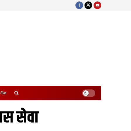
नीक
बस सेवा