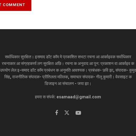
सर्वाधिकार सुरक्षित। इसमाद डॉट कॉम मे प्रकाशित सभटा रचना आ आर्काइवक सर्वाधिकार
रचनाकार आ संग्रहकर्त्ता लग सुरक्षित अछि। रचना क अनुवाद आ पुन: प्रकाशन वा आर्काइव क
उपयोग लेल इ-समाद डॉट कॉम प्रबंधन क अनुमति आवश्यक। प्रबंधक- छवि झा, संपादक- कुमु
सिंह, राजनीतिक संपादक- प्रीतिलता मल्लिक, समाचार संपादक- नीलू कुमारी। वेवसाइट क
डिजाइन आ संचालन - जया झा।
हमरा स संपर्क: esamaad@gmail.com