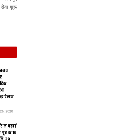
ेवा शुरू
 बनत
ोर
थेटिक
क आ
ेंद्र देलक
6, 2020
ंट क पढ़ाई
 गृह क 16
ि, 29