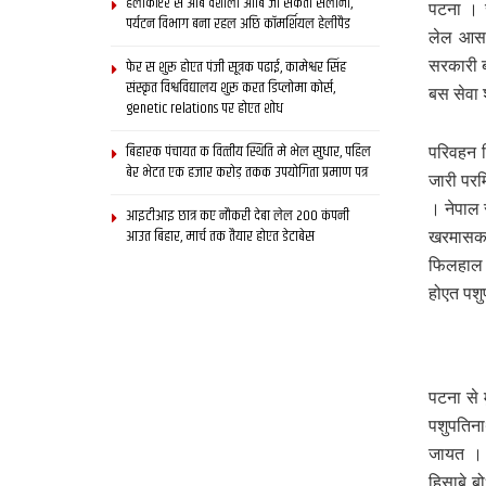
हेलीकॉप्टर स आब वैशाली आबि जा सकता सैलानी,
पटना । स
पर्यटन विभाग बना रहल अछि कॉमर्शियल हेलीपैड
लेल आसा
फेर स शुरू होएत पंजी सूत्रक पढाई, कामेश्वर सिंह
सरकारी 
संस्कृत विश्वविद्यालय शुरू करत डिप्लोमा कोर्स,
बस सेवा
genetic relations पर होएत शोध
बिहारक पंचायत क वित्‍तीय स्थिति मे भेल सुधार, पहिल
परिवहन 
बेर भेटत एक हजार करोड़ तकक उपयोगिता प्रमाण पत्र
जारी परम
। नेपाल 
आइटीआइ छात्र कए नौकरी देबा लेल 200 कंपनी
आउत बिहार, मार्च तक तैयार होएत डेटाबेस
खरमासक 
फिलहाल 6
होएत पश
पटना से 
पशुपतिन
जायत । प
हिसाबे 