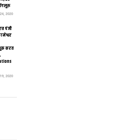
ंगलुरु
4, 2020
एत पंजी
ामेश्वर
 शुरू करत
,
ations
9, 2020