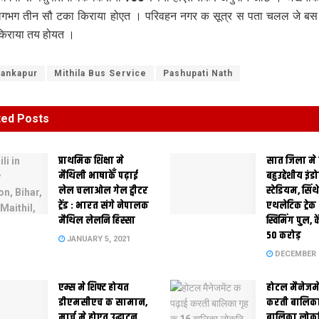
गभग तीन सौ टका किराया होएत । परिवहन नगर क सूत्र स पता चलल जे बस स
किराया तय होयत ।
ankapur
Mithila Bus Service
Pashupati Nath
ted
Posts
प्राथमिक शि‍क्षा मे
सात जिला मे
मैथि‍ली भाषाकेँ पढ़ाई
बहुउद्देशीय इंड
लेल चलाओल गेल ट्वीटर
स्‍टेडि‍यम, सिं
ट्रेंड : भारत संगे नेपालक
एथलेटिक ट्रे
मैथिल लेलनि हिस्सा
स्विमिंग पुल, क
50 करोड़
JANUARY 5, 2021
DECEMBER 2
एम्स मे शिफ्ट होयत
होटल मैनेजमे
डीएमसीएच क सामान,
करती बालिका
मार्च मे होएत उद्घाटन,
बालिका लोकन