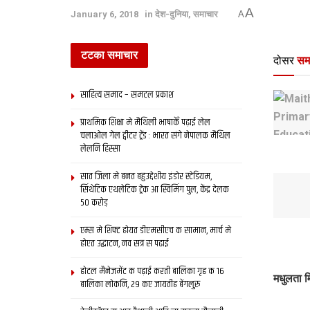
A
January 6, 2018
in
देश-दुनिया
,
समाचार
A
टटका समाचार
दोसर
सम
साहित्य समाद – समटल प्रकाश
प्राथमिक शि‍क्षा मे मैथि‍ली भाषाकेँ पढ़ाई लेल
चलाओल गेल ट्वीटर ट्रेंड : भारत संगे नेपालक मैथिल
लेलनि हिस्सा
सात जिला मे बनत बहुउद्देशीय इंडोर स्‍टेडि‍यम,
सिंथेटिक एथलेटिक ट्रेक आ स्विमिंग पुल, केंद्र देलक
50 करोड़
एम्स मे शिफ्ट होयत डीएमसीएच क सामान, मार्च मे
होएत उद्घाटन, नव सत्र स पढाई
होटल मैनेजमेंट क पढ़ाई करती बालिका गृह क 16
मधुलता म
बालिका लोकनि, 29 कए जायतीह बेंगलुरु