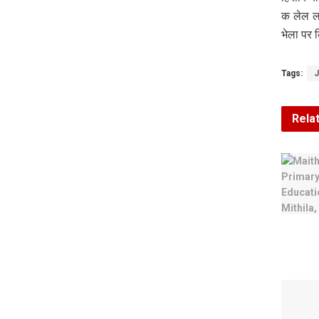
क लेल ल
भेला पर 
Tags:
J
Rela