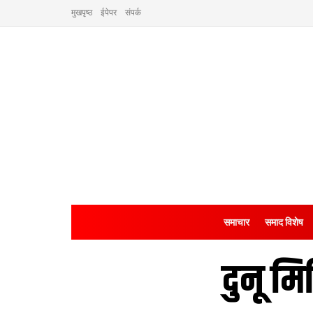
मुखपृष्ठ
ईपेपर
संपर्क
समाचार
समाद विशेष
दुनू म