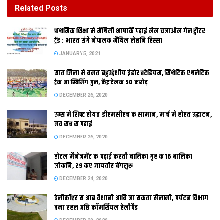
DECEMBER 26, 2020
Related
Posts
होटल मैनेजमेंट क पढ़ाई करती बालिका गृह क 16 बालिका
प्राथमिक शि‍क्षा मे मैथि‍ली भाषाकेँ पढ़ाई लेल चलाओल गेल ट्वीटर
लोकनि, 29 कए जायतीह बेंगलुरु
ट्रेंड : भारत संगे नेपालक मैथिल लेलनि हिस्सा
DECEMBER 24, 2020
JANUARY 5, 2021
सात जिला मे बनत बहुउद्देशीय इंडोर स्‍टेडि‍यम, सिंथेटिक एथलेटिक
रामबाबू सिंह
ट्रेक आ स्विमिंग पुल, केंद्र देलक 50 करोड़
DECEMBER 26, 2020
पटना । डेहरी ऑन सोन औद्योगिक क्षेत्र मे लुधियाना केर बीसटा बड़का-
बड़का निर्यातक अपन इकाई लगेबाक लेल तैयार अछि । औद्योगिक क्षेत्रक
एम्स मे शिफ्ट होयत डीएमसीएच क सामान, मार्च मे होएत उद्घाटन,
जमीनक देखरेख लेल बिहार सरकार आ निर्यातक प्रतिनिधि सँग रविदिन
नव सत्र स पढाई
भेंटगांट भेल भेल आओर स्वर्णिम चतुर्भुज ( दिल्ली-कलकत्ता हाइवे) लग बसल
DECEMBER 26, 2020
औद्योगिक जमीन व्यापारिक दृष्टिकोणसँ पास सेहो भ गेल । ओना डेहरी मे
होटल मैनेजमेंट क पढ़ाई करती बालिका गृह क 16 बालिका
पहिनेसँ आरो इकाई काज क रहल अछि। ओतय भविष्यमे हवाई अड्डा सेहो
लोकनि, 29 कए जायतीह बेंगलुरु
शुरू होयबाक आसार अछि।
DECEMBER 24, 2020
प्रथमतः पटनामे उद्योग विभाग क प्रधान सचिव डॉ एस सिद्धार्थ सँ गप्प कए
हेलीकॉप्टर स आब वैशाली आबि जा सकता सैलानी, पर्यटन विभाग
बना रहल अछि कॉमर्शियल हेलीपैड
स्पष्ट कएलाह जे बिहार सरकारक उद्योग नीति व्यापारक अनुकूल अछि।