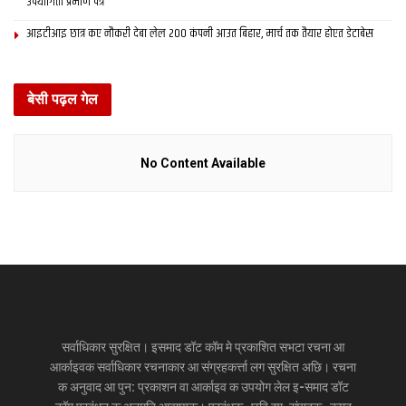
उपयोगिता प्रमाण पत्र
आइटीआइ छात्र कए नौकरी देबा लेल 200 कंपनी आउत बिहार, मार्च तक तैयार होएत डेटाबेस
बेसी पढ़ल गेल
No Content Available
सर्वाधिकार सुरक्षित। इसमाद डॉट कॉम मे प्रकाशित सभटा रचना आ
आर्काइवक सर्वाधिकार रचनाकार आ संग्रहकर्त्ता लग सुरक्षित अछि। रचना
क अनुवाद आ पुन: प्रकाशन वा आर्काइव क उपयोग लेल इ-समाद डॉट