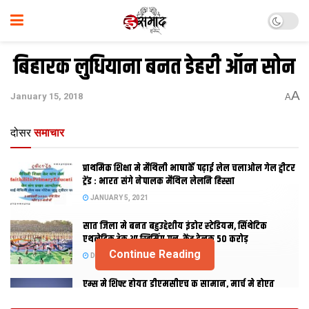
बिहारक लुधियाना बनत डेहरी ऑन सोन
A
January 15, 2018
A
दोसर
समाचार
प्राथमिक शि‍क्षा मे मैथि‍ली भाषाकेँ पढ़ाई लेल चलाओल गेल ट्वीटर
ट्रेंड : भारत संगे नेपालक मैथिल लेलनि हिस्सा
JANUARY 5, 2021
सात जिला मे बनत बहुउद्देशीय इंडोर स्‍टेडि‍यम, सिंथेटिक
एथलेटिक ट्रेक आ स्विमिंग पुल, केंद्र देलक 50 करोड़
Continue Reading
DECEMBER 26, 2020
एम्स मे शिफ्ट होयत डीएमसीएच क सामान, मार्च मे होएत
उद्घाटन, नव सत्र स पढाई