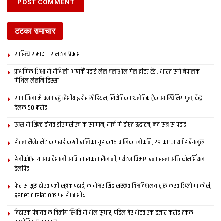
टटका समाचार
साहित्य समाद – समटल प्रकाश
प्राथमिक शि‍क्षा मे मैथि‍ली भाषाकेँ पढ़ाई लेल चलाओल गेल ट्वीटर ट्रेंड : भारत संगे नेपालक
मैथिल लेलनि हिस्सा
सात जिला मे बनत बहुउद्देशीय इंडोर स्‍टेडि‍यम, सिंथेटिक एथलेटिक ट्रेक आ स्विमिंग पुल, केंद्र
देलक 50 करोड़
एम्स मे शिफ्ट होयत डीएमसीएच क सामान, मार्च मे होएत उद्घाटन, नव सत्र स पढाई
होटल मैनेजमेंट क पढ़ाई करती बालिका गृह क 16 बालिका लोकनि, 29 कए जायतीह बेंगलुरु
हेलीकॉप्टर स आब वैशाली आबि जा सकता सैलानी, पर्यटन विभाग बना रहल अछि कॉमर्शियल
हेलीपैड
फेर स शुरू होएत पंजी सूत्रक पढाई, कामेश्वर सिंह संस्कृत विश्वविद्यालय शुरू करत डिप्लोमा कोर्स,
genetic relations पर होएत शोध
बिहारक पंचायत क वित्‍तीय स्थिति मे भेल सुधार, पहिल बेर भेटत एक हजार करोड़ तकक