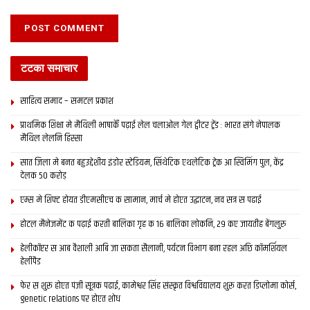
टटका समाचार
साहित्य समाद – समटल प्रकाश
प्राथमिक शि‍क्षा मे मैथि‍ली भाषाकेँ पढ़ाई लेल चलाओल गेल ट्वीटर ट्रेंड : भारत संगे नेपालक
मैथिल लेलनि हिस्सा
सात जिला मे बनत बहुउद्देशीय इंडोर स्‍टेडि‍यम, सिंथेटिक एथलेटिक ट्रेक आ स्विमिंग पुल, केंद्र
देलक 50 करोड़
एम्स मे शिफ्ट होयत डीएमसीएच क सामान, मार्च मे होएत उद्घाटन, नव सत्र स पढाई
होटल मैनेजमेंट क पढ़ाई करती बालिका गृह क 16 बालिका लोकनि, 29 कए जायतीह बेंगलुरु
हेलीकॉप्टर स आब वैशाली आबि जा सकता सैलानी, पर्यटन विभाग बना रहल अछि कॉमर्शियल
हेलीपैड
फेर स शुरू होएत पंजी सूत्रक पढाई, कामेश्वर सिंह संस्कृत विश्वविद्यालय शुरू करत डिप्लोमा कोर्स,
genetic relations पर होएत शोध