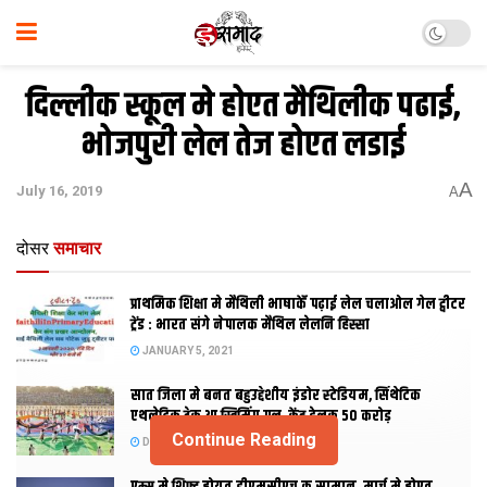
दिल्लीक स्कूल मे होएत मैथिलीक पढाई,
भोजपुरी लेल तेज होएत लडाई
A
July 16, 2019
A
दोसर
समाचार
प्राथमिक शि‍क्षा मे मैथि‍ली भाषाकेँ पढ़ाई लेल चलाओल गेल ट्वीटर
ट्रेंड : भारत संगे नेपालक मैथिल लेलनि हिस्सा
JANUARY 5, 2021
सात जिला मे बनत बहुउद्देशीय इंडोर स्‍टेडि‍यम, सिंथेटिक
एथलेटिक ट्रेक आ स्विमिंग पुल, केंद्र देलक 50 करोड़
Continue Reading
DECEMBER 26, 2020