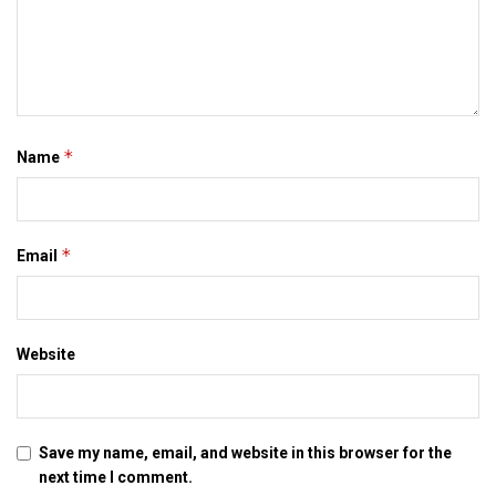
टाइम एचीवमेंट अवार्ड् शामिल अछि। लोकक भागीदारी बढ़ेबा लेल सरकार एहि
साल मैथिली-भोजपुरी उत्सव दिल्ली क सबस प्रसिद्ध जगह कनाट प्लेस मे
आयोजित करत। इ पूरा पांच दिन तक चलत। एहि अवसर पर मैथिली-
भोजपुरी अकादमीक उपाध्यक्ष नीरज पाठक सेहो उपस्थित छलाह।
*
Name
Tags:
aap
delhi
maithili
mithila
School
*
Email
Website
Save my name, email, and website in this browser for the
next time I comment.