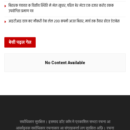
बिहारक पंचायत क वित्‍तीय स्थिति मे भेल सुधार, पहिल बेर भेटत एक हजार करोड़ तकक
उपयोगिता प्रमाण पत्र
आइटीआइ छात्र कए नौकरी देबा लेल 200 कंपनी आउत बिहार, मार्च तक तैयार होएत डेटाबेस
बेसी पढ़ल गेल
No Content Available
सर्वाधिकार सुरक्षित। इसमाद डॉट कॉम मे प्रकाशित सभटा रचना आ
आर्काइवक सर्वाधिकार रचनाकार आ संग्रहकर्त्ता लग सुरक्षित अछि। रचना