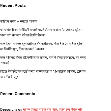
Recent Posts
साहित्य समाद – समटल प्रकाश
प्राथमिक शि‍क्षा मे मैथि‍ली भाषाकेँ पढ़ाई लेल चलाओल गेल ट्वीटर ट्रेंड :
भारत संगे नेपालक मैथिल लेलनि हिस्सा
सात जिला मे बनत बहुउद्देशीय इंडोर स्‍टेडि‍यम, सिंथेटिक एथलेटिक ट्रेक
आ स्विमिंग पुल, केंद्र देलक 50 करोड़
एम्स मे शिफ्ट होयत डीएमसीएच क सामान, मार्च मे होएत उद्घाटन, नव सत्र
स पढाई
होटल मैनेजमेंट क पढ़ाई करती बालिका गृह क 16 बालिका लोकनि, 29 कए
जायतीह बेंगलुरु
Recent Comments
Deepa Jha
on
बहुमत एकटा भीड़क नाम थिक, एकरा लग विवेक नहि