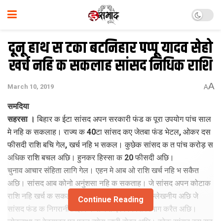
दूनू हाथ स टका बटनिहार पप्‍पू यादव सेहो
खर्च नहि क सकलाह सांसद निधिक राशि
A
March 10, 2019
A
समदिया
सहरसा ।
बिहार क ईटा सांसद अपन सरकारी फंड क पूरा उपयोग पांच साल
मे नहि क सकलाह। राज्य क 40टा सांसद कए जेतबा फंड भेटल, ओकर दस
फीसदी राशि बचि गेल, खर्च नहि भ सकल। कुछेक सांसद क त पांच करोड़ स
अधिक राशि बचल अछि। हुनकर हिस्सा क 20 फीसदी अछि।
चुनाव आचार संहिता लागि गेल। एहन मे आब ओ राशि खर्च नहि भ सकैत
अछि। सांसद आब कोनो अनुंशसा नहि क सकताह। जे सांसद अपन कोटाक
राशि नहि खर्च क सकलाह ओ की विकास करताह। उल्‍लेखनीय अछि जे
Continue Reading
सांसद फंड क निगरानी बिहार मे योजना एवं विकास विभाग करैत अछि।