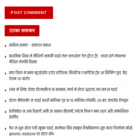
17- पप्पू यादव-3.80 करोड़
17- रामकृपाल यादव-2.50 करोड़
टटका समाचार
18- रामविलास पासवान-2.67 करोड़
साहित्य समाद – समटल प्रकाश
19- शत्रुघ्न सिन्हा-2.34 करोड़
प्राथमिक शि‍क्षा मे मैथि‍ली भाषाकेँ पढ़ाई लेल चलाओल गेल ट्वीटर ट्रेंड : भारत संगे नेपालक
मैथिल लेलनि हिस्सा
Tags:
Bihar
mithila
mithlia
सात जिला मे बनत बहुउद्देशीय इंडोर स्‍टेडि‍यम, सिंथेटिक एथलेटिक ट्रेक आ स्विमिंग पुल, केंद्र
देलक 50 करोड़
एम्स मे शिफ्ट होयत डीएमसीएच क सामान, मार्च मे होएत उद्घाटन, नव सत्र स पढाई
होटल मैनेजमेंट क पढ़ाई करती बालिका गृह क 16 बालिका लोकनि, 29 कए जायतीह बेंगलुरु
हेलीकॉप्टर स आब वैशाली आबि जा सकता सैलानी, पर्यटन विभाग बना रहल अछि कॉमर्शियल
हेलीपैड
फेर स शुरू होएत पंजी सूत्रक पढाई, कामेश्वर सिंह संस्कृत विश्वविद्यालय शुरू करत डिप्लोमा कोर्स,
genetic relations पर होएत शोध