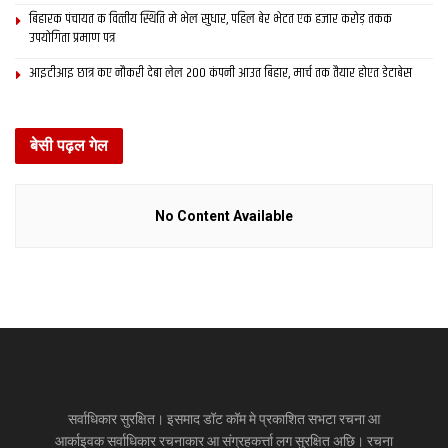
बिहारक पंचायत क वित्‍तीय स्थिति मे भेल सुधार, पहिल बेर भेटत एक हजार करोड़ तकक
उपयोगिता प्रमाण पत्र
आइटीआइ छात्र कए नौकरी देबा लेल 200 कंपनी आउत बिहार, मार्च तक तैयार होएत डेटाबेस
बेसी पढ़ल गेल
No Content Available
सर्वाधिकार सुरक्षित। इसमाद डॉट कॉम मे प्रकाशित सभटा रचना आ
आर्काइवक सर्वाधिकार रचनाकार आ संग्रहकर्त्ता लग सुरक्षित अछि। रचना