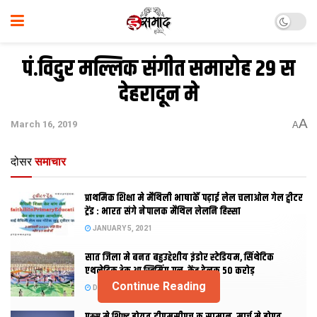
पं.विदुर मल्लिक संगीत समारोह 29 स
देहरादून मे
A
March 16, 2019
A
दोसर
समाचार
प्राथमिक शि‍क्षा मे मैथि‍ली भाषाकेँ पढ़ाई लेल चलाओल गेल ट्वीटर
ट्रेंड : भारत संगे नेपालक मैथिल लेलनि हिस्सा
JANUARY 5, 2021
सात जिला मे बनत बहुउद्देशीय इंडोर स्‍टेडि‍यम, सिंथेटिक
एथलेटिक ट्रेक आ स्विमिंग पुल, केंद्र देलक 50 करोड़
Continue Reading
DECEMBER 26, 2020