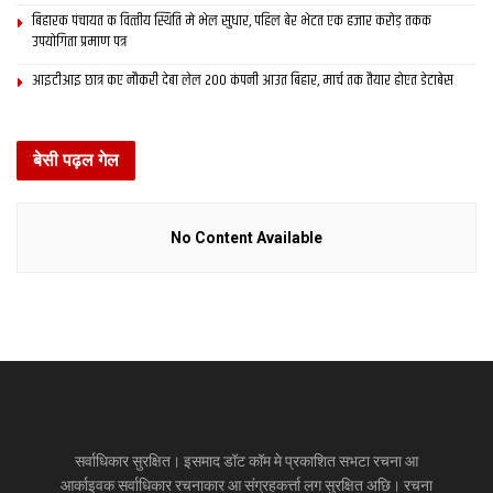
बिहारक पंचायत क वित्‍तीय स्थिति मे भेल सुधार, पहिल बेर भेटत एक हजार करोड़ तकक
उपयोगिता प्रमाण पत्र
आइटीआइ छात्र कए नौकरी देबा लेल 200 कंपनी आउत बिहार, मार्च तक तैयार होएत डेटाबेस
बेसी पढ़ल गेल
No Content Available
सर्वाधिकार सुरक्षित। इसमाद डॉट कॉम मे प्रकाशित सभटा रचना आ
आर्काइवक सर्वाधिकार रचनाकार आ संग्रहकर्त्ता लग सुरक्षित अछि। रचना