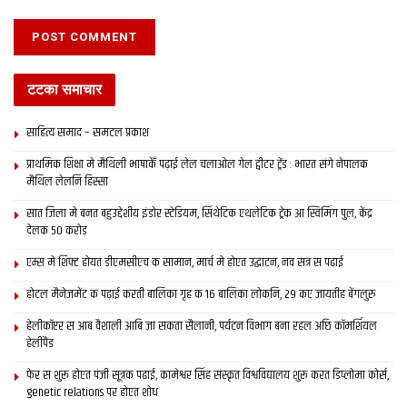
टटका समाचार
साहित्य समाद – समटल प्रकाश
प्राथमिक शि‍क्षा मे मैथि‍ली भाषाकेँ पढ़ाई लेल चलाओल गेल ट्वीटर ट्रेंड : भारत संगे नेपालक
मैथिल लेलनि हिस्सा
सात जिला मे बनत बहुउद्देशीय इंडोर स्‍टेडि‍यम, सिंथेटिक एथलेटिक ट्रेक आ स्विमिंग पुल, केंद्र
देलक 50 करोड़
एम्स मे शिफ्ट होयत डीएमसीएच क सामान, मार्च मे होएत उद्घाटन, नव सत्र स पढाई
होटल मैनेजमेंट क पढ़ाई करती बालिका गृह क 16 बालिका लोकनि, 29 कए जायतीह बेंगलुरु
हेलीकॉप्टर स आब वैशाली आबि जा सकता सैलानी, पर्यटन विभाग बना रहल अछि कॉमर्शियल
हेलीपैड
फेर स शुरू होएत पंजी सूत्रक पढाई, कामेश्वर सिंह संस्कृत विश्वविद्यालय शुरू करत डिप्लोमा कोर्स,
genetic relations पर होएत शोध