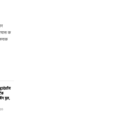
ार
्रयास क
जनाक
उद्देशीय
ेटिक
िंग पुल,
20