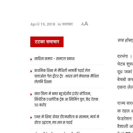
A
April 19, 2018
in
समाचार
A
सच होबए
टटका समाचार
दरभंगा ।
साहित्य समाद – समटल प्रकाश
भेटब शु
प्राथमिक शि‍क्षा मे मैथि‍ली भाषाकेँ पढ़ाई लेल
दूध जका
चलाओल गेल ट्वीटर ट्रेंड : भारत संगे नेपालक मैथिल
बेचबो कर
लेलनि हिस्सा
एकरा ले
सात जिला मे बनत बहुउद्देशीय इंडोर स्‍टेडि‍यम,
सिंथेटिक एथलेटिक ट्रेक आ स्विमिंग पुल, केंद्र देलक
राज्य सर
50 करोड़
क रहल अछ
एम्स मे शिफ्ट होयत डीएमसीएच क सामान, मार्च मे
फेडरेशन 
होएत उद्घाटन, नव सत्र स पढाई
वैशाली आ