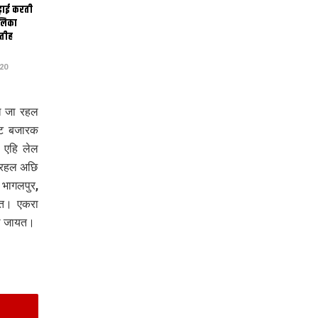
ढ़ाई करती
ालिका
तीह
20
ल जा रहल
ाट बजारक
 एहि लेल
भ रहल अछि
भागलपुर,
यत। एकरा
लल जायत।