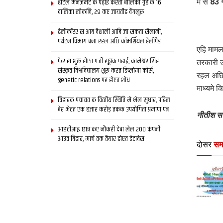
होटल मैनेजमेंट क पढ़ाई करती बालिका गृह क 16
मे सं 83
बालिका लोकनि, 29 कए जायतीह बेंगलुरु
हेलीकॉप्टर स आब वैशाली आबि जा सकता सैलानी,
पर्यटन विभाग बना रहल अछि कॉमर्शियल हेलीपैड
एहि मामल
फेर स शुरू होएत पंजी सूत्रक पढाई, कामेश्वर सिंह
तरकारी उ
संस्कृत विश्वविद्यालय शुरू करत डिप्लोमा कोर्स,
रहल अछि
genetic relations पर होएत शोध
माध्यमे
बिहारक पंचायत क वित्‍तीय स्थिति मे भेल सुधार, पहिल
बेर भेटत एक हजार करोड़ तकक उपयोगिता प्रमाण पत्र
नीतीश सर
आइटीआइ छात्र कए नौकरी देबा लेल 200 कंपनी
आउत बिहार, मार्च तक तैयार होएत डेटाबेस
दोसर
सम