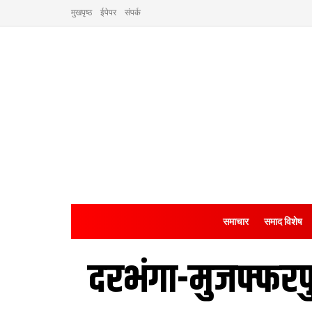
मुखपृष्ठ
ईपेपर
संपर्क
समाचार
समाद विशेष
दरभंगा-मुजफ्फरप