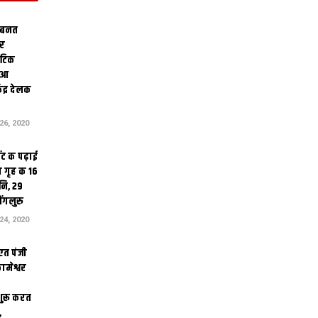
 बनत
ोर
थेटिक
क आ
ेंद्र देलक
6, 2020
ंट क पढ़ाई
 गृह क 16
ि, 29
ंगलुरु
4, 2020
एत पंजी
ामेश्वर
 शुरू करत
,