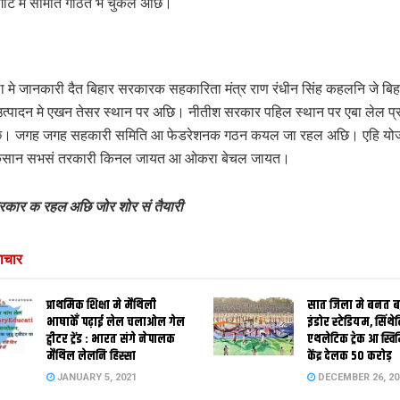
 गोट मे समिति गठित भ चुकल अछि।
ा मे जानकारी दैत बिहार सरकारक सहकारिता मंत्र राण रंधीन सिंह कहलनि जे बिह
त्पादन मे एखन तेसर स्थान पर अछि। नीतीश सरकार पहिल स्थान पर एबा लेल प
। जगह जगह सहकारी समिति आ फेडरेशनक गठन कयल जा रहल अछि। एहि यो
 किसान सभसं तरकारी किनल जायत आ ओकरा बेचल जायत।
कार क रहल अछि जोर शोर सं तैयारी
ाचार
प्राथमिक शि‍क्षा मे मैथि‍ली
सात जिला मे बनत बहु
भाषाकेँ पढ़ाई लेल चलाओल गेल
इंडोर स्‍टेडि‍यम, सिंथ
ट्वीटर ट्रेंड : भारत संगे नेपालक
एथलेटिक ट्रेक आ स्विम
मैथिल लेलनि हिस्सा
केंद्र देलक 50 करोड़
JANUARY 5, 2021
DECEMBER 26, 20