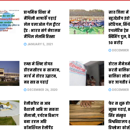
प्राथमिक शि‍क्षा मे
सात जिला मे
मैथि‍ली भाषाकेँ पढ़ाई
बहुउद्देशीय इंड
लेल चलाओल गेल ट्वीटर
स्‍टेडि‍यम, सिं
ट्रेंड : भारत संगे नेपालक
एथलेटिक ट्रे
मैथिल लेलनि हिस्सा
स्विमिंग पुल, क
50 करोड़
JANUARY 5, 2021
DECEMBER 2
एम्स मे शिफ्ट होयत
होटल मैनेजमे
डीएमसीएच क सामान,
करती बालिका
मार्च मे होएत उद्घाटन,
बालिका लोकन
नव सत्र स पढाई
कए जायतीह बे
DECEMBER 26, 2020
DECEMBER 2
हेलीकॉप्टर स आब
फेर स शुरू हो
वैशाली आबि जा सकता
सूत्रक पढाई, क
सैलानी, पर्यटन विभाग
सिंह संस्कृत
बना रहल अछि
विश्वविद्यालय
कॉमर्शियल हेलीपैड
डिप्लोमा कोर्स