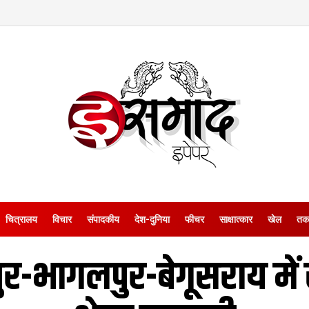
चित्रालय
विचार
संपादकीय
देश-दुनिया
फीचर
साक्षात्‍कार
खेल
तक
ुर-भागलपुर-बेगूसराय में