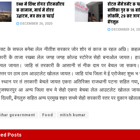
एम्स मे शिफ्ट होयत डीएमसीएच
होटल मैनेजमेंट क प
क सामान, मार्च मे होएत
बालिका गृह क 16 ब
उद्घाटन, नव सत्र स पढाई
लोकनि, 29 कए जाय
बेंगलुरु
DECEMBER 26, 2020
DECEMBER 24, 20
ोजेक्ट के सफल बनेबा लेल नीतीश सरकार जोर शोर सं काज क रहल अछि। कह
ारी कें ताजा रखबा लेल जगह जगह कोल्ड स्टोरेज सेहो बनाओल जायत। ह
 कयल जायत। जाहि सं तरकारी कें आसानी सं नीक दाम पर बेचल जा सकय।
्तर पर ठाम ठाम आउटलेट खोलल जायत। जाहि पांच जिला मे ई प्रोजेक्ट शुरू 
स्थान पर तं तरकारी बेचले जायत एकरा अतिरिक्त राजधानी पटना सहित गया, 
 मुजफ्फरपुर आ अन्य जिला सभ मे सेहो एकरा बेचबा लेल आउटलेट खोलल जा
 दिल्ली, बेंगलुरु सहित अन्य प्रमुख शहर सभमे सेहो सरकारी स्तर पर दुकान खो
ihar government
Food
nitish kumar
ted
Posts