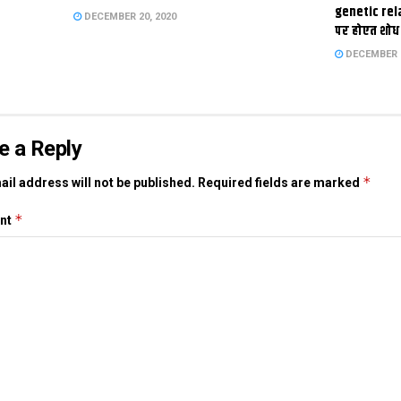
genetic rel
DECEMBER 20, 2020
पर होएत शोध
DECEMBER 1
e a Reply
*
il address will not be published.
Required fields are marked
*
nt