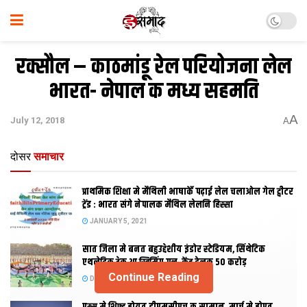
रक्सौल – काठमांडू रेल परियोजना लेल
भारत- नेपाल क मध्य सहमति
A
July 12, 2018
A
दोसर
समाचार
प्राथमिक शि‍क्षा मे मैथि‍ली भाषाकेँ पढ़ाई लेल चलाओल गेल ट्वीटर
ट्रेंड : भारत संगे नेपालक मैथिल लेलनि हिस्सा
JANUARY 5, 2021
सात जिला मे बनत बहुउद्देशीय इंडोर स्‍टेडि‍यम, सिंथेटिक
एथलेटिक ट्रेक आ स्विमिंग पुल, केंद्र देलक 50 करोड़
Continue Reading
DECEMBER 26, 2020