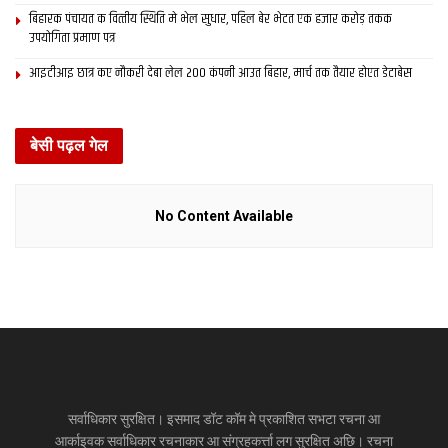
बिहारक पंचायत क वित्‍तीय स्थिति मे भेल सुधार, पहिल बेर भेटत एक हजार करोड़ तकक
उपयोगिता प्रमाण पत्र
आइटीआइ छात्र कए नौकरी देबा लेल 200 कंपनी आउत बिहार, मार्च तक तैयार होएत डेटाबेस
बेसी पढ़ल गेल
No Content Available
सर्वाधिकार सुरक्षित। इसमाद डॉट कॉम मे प्रकाशित सभटा रचना आ
आर्काइवक सर्वाधिकार रचनाकार आ संग्रहकर्त्ता लग सुरक्षित अछि। रचना