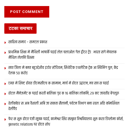
टटका समाचार
साहित्य समाद – समटल प्रकाश
प्राथमिक शि‍क्षा मे मैथि‍ली भाषाकेँ पढ़ाई लेल चलाओल गेल ट्वीटर ट्रेंड : भारत संगे नेपालक
मैथिल लेलनि हिस्सा
सात जिला मे बनत बहुउद्देशीय इंडोर स्‍टेडि‍यम, सिंथेटिक एथलेटिक ट्रेक आ स्विमिंग पुल, केंद्र
देलक 50 करोड़
एम्स मे शिफ्ट होयत डीएमसीएच क सामान, मार्च मे होएत उद्घाटन, नव सत्र स पढाई
होटल मैनेजमेंट क पढ़ाई करती बालिका गृह क 16 बालिका लोकनि, 29 कए जायतीह बेंगलुरु
हेलीकॉप्टर स आब वैशाली आबि जा सकता सैलानी, पर्यटन विभाग बना रहल अछि कॉमर्शियल
हेलीपैड
फेर स शुरू होएत पंजी सूत्रक पढाई, कामेश्वर सिंह संस्कृत विश्वविद्यालय शुरू करत डिप्लोमा कोर्स,
genetic relations पर होएत शोध