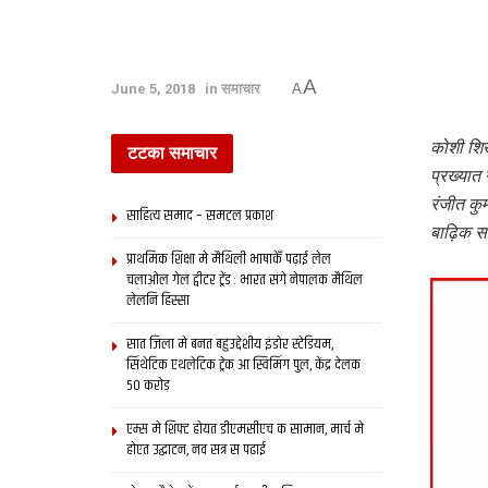
A
June 5, 2018
in
समाचार
A
कोशी शिख
टटका समाचार
प्रख्‍यात 
रंजीत कुम
साहित्य समाद – समटल प्रकाश
बाढ़िक स
प्राथमिक शि‍क्षा मे मैथि‍ली भाषाकेँ पढ़ाई लेल
चलाओल गेल ट्वीटर ट्रेंड : भारत संगे नेपालक मैथिल
लेलनि हिस्सा
सात जिला मे बनत बहुउद्देशीय इंडोर स्‍टेडि‍यम,
सिंथेटिक एथलेटिक ट्रेक आ स्विमिंग पुल, केंद्र देलक
50 करोड़
एम्स मे शिफ्ट होयत डीएमसीएच क सामान, मार्च मे
होएत उद्घाटन, नव सत्र स पढाई