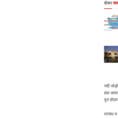
दोसर
सम
नदी जोड
छल आया 
पुरा होए
तटबंध त 