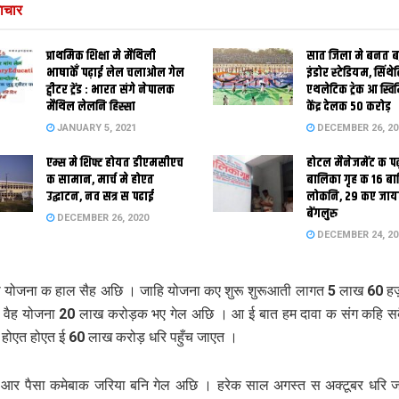
ाचार
प्राथमिक शि‍क्षा मे मैथि‍ली
सात जिला मे बनत बहु
भाषाकेँ पढ़ाई लेल चलाओल गेल
इंडोर स्‍टेडि‍यम, सिंथ
ट्वीटर ट्रेंड : भारत संगे नेपालक
एथलेटिक ट्रेक आ स्विम
मैथिल लेलनि हिस्सा
केंद्र देलक 50 करोड़
JANUARY 5, 2021
DECEMBER 26, 20
एम्स मे शिफ्ट होयत डीएमसीएच
होटल मैनेजमेंट क प
क सामान, मार्च मे होएत
बालिका गृह क 16 ब
उद्घाटन, नव सत्र स पढाई
लोकनि, 29 कए जाय
बेंगलुरु
DECEMBER 26, 2020
DECEMBER 24, 20
़ो योजना क हाल सैह अछि । जाहि योजना कए शुरू शुरूआती लागत 5 लाख 60 ह
वैह योजना 20 लाख करोड़क भए गेल अछि । आ ई बात हम दावा क संग कहि सक
त होएत होएत ई 60 लाख करोड़ धरि पहुँच जाएत ।
आर पैसा कमेबाक जरिया बनि गेल अछि । हरेक साल अगस्‍त स अक्‍टूबर धरि 