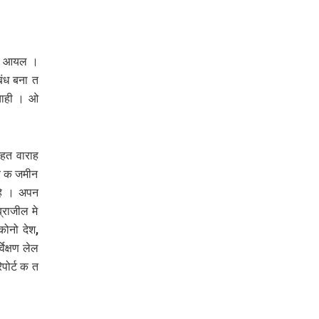
ादे आयल ।
बंध बना त
 चाही । ओ
कहत वाराह
सर क जमीन
हि । अपन
राजील मे
कोनो देश,
वेक्षण लेल
पोर्ट क त