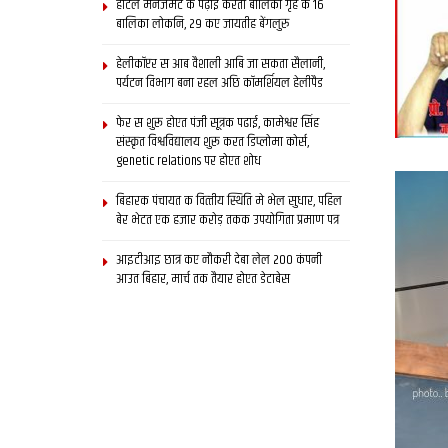
होटल मैनेजमेंट क पढ़ाई करती बालिका गृह क 16
बालिका लोकनि, 29 कए जायतीह बेंगलुरु
हेलीकॉप्टर स आब वैशाली आबि जा सकता सैलानी,
पर्यटन विभाग बना रहल अछि कॉमर्शियल हेलीपैड
फेर स शुरू होएत पंजी सूत्रक पढाई, कामेश्वर सिंह
संस्कृत विश्वविद्यालय शुरू करत डिप्लोमा कोर्स,
genetic relations पर होएत शोध
बिहारक पंचायत क वित्‍तीय स्थिति मे भेल सुधार, पहिल
बेर भेटत एक हजार करोड़ तकक उपयोगिता प्रमाण पत्र
आइटीआइ छात्र कए नौकरी देबा लेल 200 कंपनी
आउत बिहार, मार्च तक तैयार होएत डेटाबेस