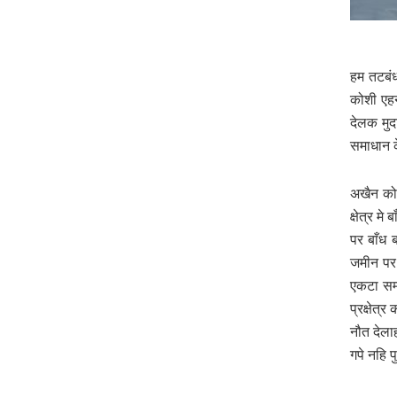
हम तटबंध
कोशी एहन
देलक मुद
समाधान क
अखैन कोन
क्षेत्र 
पर बाँध
जमीन पर
एकटा सम्
प्रक्षेत्
नौत देला
गपे नहि प