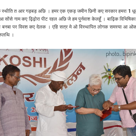
 क स्‍थीति त आर गड़बड़ अछि । हमर एक एकड़ जमीन छिनी कए सरकार हमरा 1 ध
 सोंसे गाम कए ढ़िढ़ोरा पीट रहल अछि जे हम पुर्नवाश केलहूँ । बाढ़िक विभिषिका
 बनबा पर विवश कए देलक । एहि सत्र मे ओ विस्‍थापित लोगक समस्‍या आ ओकर
 केलथि ।