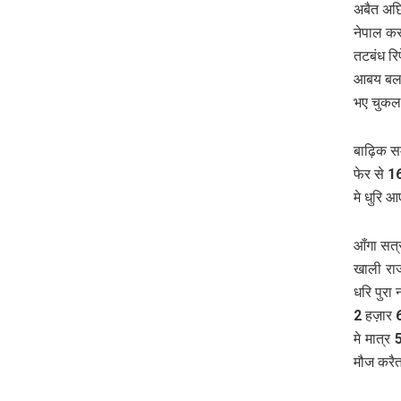
अबैत अछ
नेपाल कर
तटबंध रि
आबय बला 
भए चुकल
बाढ़िक 
फेर से 1
मे धुरि 
आँगा सत्
खाली रा
धरि पुरा
2 हज़ार 
मे मात्र
मौज करै