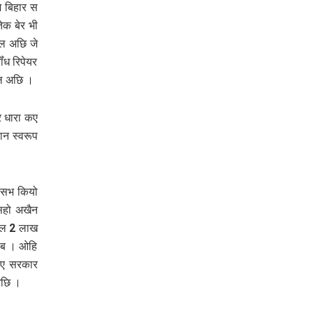
 बिहार स
ेक बेर भी
ेल अछि जे
ंध रिपेयर
हल अछि ।
 धारा कए
न स्‍वरूप
र सभ कियो
सहो अखैन
ुटल 2 लाख
ाएब । ओहि
 लए सरकार
अछि ।