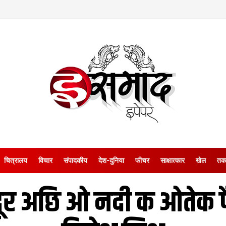
चित्रालय
विचार
संपादकीय
देश-दुनिया
फीचर
साक्षात्‍कार
खेल
तक
दूर अछि ओ नदी क ओतेक 