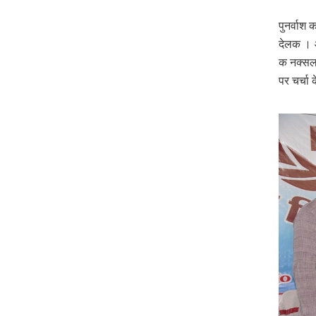
पुनर्वाश
देलक । आ
क नक्‍सल
पर चर्चा