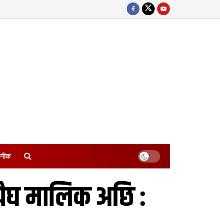
नीक
पैघ मालिक अछि :