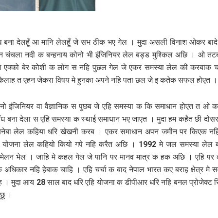
 बना देलहूँ आ मानि लेलहूँ जे सभ ठीक भए गेल । मुदा असली विनाश ओकर ब
 चंचला नदी क बन्‍हनाय कोनो भी इंजिनियर लेल बड्ड मुश्‍क‍िल अछि । ओ तट
ा एक्‍को बेर कोशी क लोग स नहि पुछल गेल जे एकर समस्‍या लेल की करबाक
ेलाह त एहन जेकरा विषय मे हुनका अपने नहि पता छल जे इ कतेक सफल होएत ।
ो इंजिनियर वा वैज्ञानिक स पुछब जे एहि समस्‍या क कि समाधान होएत त ओ 
मे बाँध बना देला स एहि समस्‍या क स्‍थाई समाधान भए जाएत । मुदा हम क‍हैत छी दो
 बनेबा लेल कहिया धरि खेखनी करब । एकर समाधान अपन जमीन पर किएक न
 योजना लेल कहियो कियो गपे नहि करैत अछि । 1992 मे जल समस्‍या लेल ब्
‍मेलन भेल । जाहि मे कहल गेल जे पानि पर मानव मात्र क हक अछि । एहि पर 
र क अधिकार नहि हेबाक चाहि । एहि चर्चा क बाद नेपाल भारत कए बराह क्षेत्र मे सर्
ह । मुदा आय 28 साल बाद धरि एहि योजना क डीपीआर धरि नहि बनल प्रोजेक्‍ट रि
ुछू ।