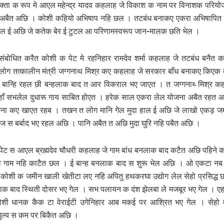
वक्‍ता क रूप मे आएल महेन्‍द्र यादव कहलाह जे विकाश क नाम पर विनाशक परिय
 अबैत अछि । कोशी कहियो अभिषाप नहि छल । तटबंध बनाकए एकरा अभिषापित
 ई अछि जे कतेक बेर ई टुटल आ परिणामस्‍वरूप जान-मालक छति भेल ।
ंबोधित करैत कोशी क पेट मे र‍हनिहार रामदेव शर्मा कहलाह जे तटबंध बनै
ोग तत्‍कालीन मंत्री जग्‍गनाथ मिश्र कए कहलाह जे सरकार बाँध बनाकए किएक
ान्‍हि रहल छी बन्‍हलाक बाद त आर विकराल भए जाएत । त जग्‍गनाथ्‍ मिश्र क
ाँ सभलेल दुधारू गाय साबित होएत । हरेक साल एकरा लेल योजना अबैत रहत 
ना कए खाएत रहब । तखन त लोग मानि गेल मुदा हाल ई अछि जे लाखो एकड़ ज
ज स बर्बाद भए रहल अछि । पानि अबैत त अछि मुदा घुरि नहि पबैत अछि ।
ेट स आएल ब्रह्मदेव चौधरी कहलाह जे गाम बांध बनलाक बाद कटैत अछि पहिने 
ो गाम नहि काटैत छल । ई बान्‍ह बनलाक बाद स शुरू भेल अछि । ओ एकटा नब
 कोशी क जमीन खाली खेतीटा लए नहि अपितु हथकरघा उद्योग लेल सेहो प्रसिद्ध 
ाक बाद स्‍थिती दोसर भए गेल । सभ पलायन क दंश झेलबा ले मजबूर भए गेल । ए
ोशी धानक कैक टा वेराईटी उगेनिहार आब मकई पर आश्रित भए गेल । सेह
 मुल्‍य स कम पर बिकैत अछि ।