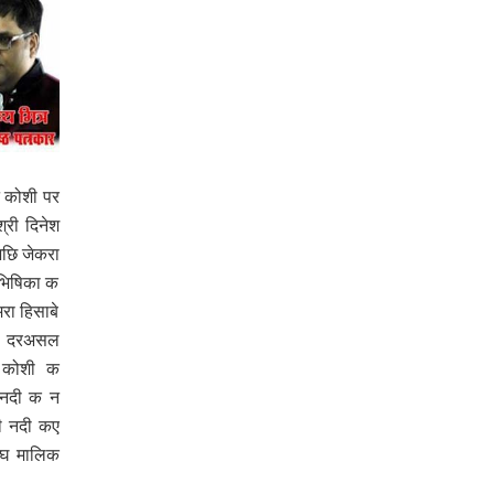
 कोशी पर
्री दिनेश
अछि जेकरा
भिषिका क
रा हिसाबे
। दरअसल
 कोशी क
 नदी क न
ी नदी कए
घ मालिक