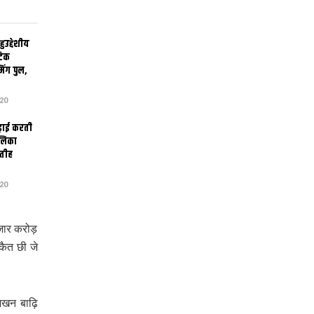
उद्देशीय
ेटिक
िंग पुल,
20
ढ़ाई करती
ालिका
तीह
20
ज़ार करोड़
ैत छी जे
जखन बाढ़ि