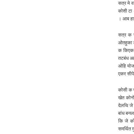
सत्र मे 
कोशी टा
। आब हाल
सत्र क स
ओतहुका ल
क किएक ब
तटबंध अह
ओहि योज
एकर सीपे
कोसी क प
खेत कोन
देलथि जे
बांध बनल
कि जे क
समर्थ‍ित