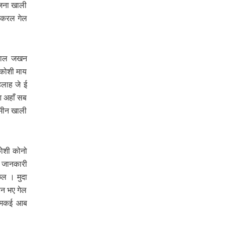
ोजना खाली
 करल गेल
त काल जखन
 कोशी माय
हलाह जे ई
आ अहाँ सब
मीन खाली
कोशी कोनो
 जानकारी
छल । मुदा
हन भए गेल
ो मकई आब