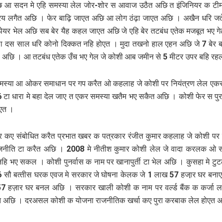
ि आ सदन मे एहि समस्‍या लेल जोर-शोर स आवाज उठैत अछि त इंजिनियर क टीम
य लगैत अछि । फेर बाढ़ि जाएत अछि आ लोग ठंढ़ा जाएत अछि । अखैन धरि जत
पेयर भेल अछि सब बेर यैह कहल जाएत अछि जे एहि बेर तटबंध एतेक मजबूत भए ग
दस साल धरि कोनो दिक्‍कत नहि होएत । मुदा तखनो हाल एहन अछि जे 7 बेर बॉ
 अछि । आ तटबंध एतेक उँच भए गेल जे कोशी आब जमीन से 5 मीटर उपर बहि र
समस्‍या आ ओकर समाधान पर गप करैत ओ कहलाह जे कोशी पर नियंत्रण लेल एकर
6 टा धारा मे बहा देल जाए त एकर समस्‍या खतैम भए सकैत अछि । कोशी फेर स पुरा
आएत ।
र कए संबोधित करैत प्रभात खबर क पत्रकार रंजीत कुमार कहलाह जे कोशी प
जनीति टा करैत अछि । 2008 मे नीतीश कुमार कोशी लेल जे वादा करलक ओ 
 नहि भए सकल । कोशी पुनर्वास क नाम पर खानापुर्ती टा भेल अछि । कुसहा मे ट
6 सौ बत्‍तीस घरक एवज मे सरकार जे घोषना केलक जे 1 लाख 57 हजा़र घर बन
 57 हज़ार घर बनल अछि । सरकार खाली कोशी क नाम पर वर्ल्‍ड बैंक क कर्जा
त अछि । दरअसल कोशी क योजना राजनीतिक खर्चा कए पुरा करबाक लेल होएत 