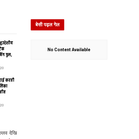
बेसी पढ़ल गेल
उद्देशीय
ेटिक
No Content Available
िंग पुल,
20
ढ़ाई करती
ालिका
तीह
20
ल्लव देखि