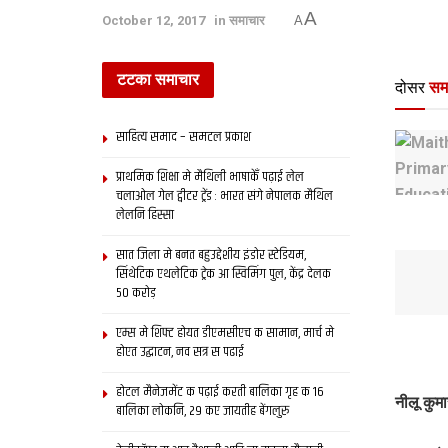
A
October 12, 2017
in
समाचार
A
टटका समाचार
दोसर
सम
साहित्य समाद – समटल प्रकाश
प्राथमिक शि‍क्षा मे मैथि‍ली भाषाकेँ पढ़ाई लेल
चलाओल गेल ट्वीटर ट्रेंड : भारत संगे नेपालक मैथिल
लेलनि हिस्सा
सात जिला मे बनत बहुउद्देशीय इंडोर स्‍टेडि‍यम,
सिंथेटिक एथलेटिक ट्रेक आ स्विमिंग पुल, केंद्र देलक
50 करोड़
एम्स मे शिफ्ट होयत डीएमसीएच क सामान, मार्च मे
होएत उद्घाटन, नव सत्र स पढाई
होटल मैनेजमेंट क पढ़ाई करती बालिका गृह क 16
नीलू कुमा
बालिका लोकनि, 29 कए जायतीह बेंगलुरु