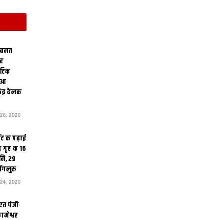
 बनत
ोर
थेटिक
क आ
ेंद्र देलक
6, 2020
ंट क पढ़ाई
 गृह क 16
ि, 29
ंगलुरु
4, 2020
एत पंजी
ामेश्वर