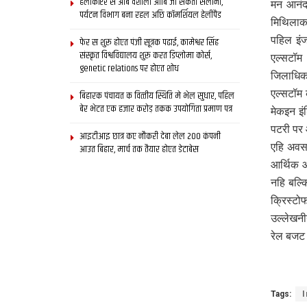
हेलीकॉप्टर स आब वैशाली आबि जा सकता सैलानी,
मन आनंद
पर्यटन विभाग बना रहल अछि कॉमर्शियल हेलीपैड
मिथिलाक 
पहिल इंज
फेर स शुरू होएत पंजी सूत्रक पढाई, कामेश्वर सिंह
संस्कृत विश्वविद्यालय शुरू करत डिप्लोमा कोर्स,
एल्सटॉम
genetic relations पर होएत शोध
जिलाधिका
एल्सटॉम 
बिहारक पंचायत क वित्‍तीय स्थिति मे भेल सुधार, पहिल
बेर भेटत एक हजार करोड़ तकक उपयोगिता प्रमाण पत्र
मेकइन इ
पटरी पर
आइटीआइ छात्र कए नौकरी देबा लेल 200 कंपनी
एहि अवस
आउत बिहार, मार्च तक तैयार होएत डेटाबेस
आर्थिक आ
नहि बल्क
क्रिस्टो
उल्लेखनी
रेल बजट
Tags:
I