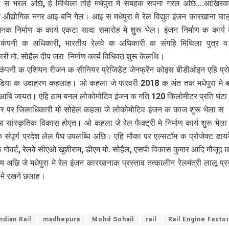
 स भरल अछि, हे मिथिला तोहे मधेपुरा मे सबहक सपना गरल अछि….आखिरकार
औद्योगिक नगर आइ बनि गेल। आइ स मधेपुरा मे रेल विद्युत इंजन कारखाना चा
नक निर्माण क कार्य एकटा सादा समारोह मे शुरू भेल। इंजन निर्माण क कार्
 कंपनी क अधिकारी, भारतीय रेलवे क अधिकारी क संगहि मिथिला पुत्र व 
री मो. सोहैल दीप जरा निर्माण कार्य विधिवत शुरू केलथि।
कंपनी क एशियन रीजन क सीनियर प्रेजिडेंट जेनफ्रेंन कोइस बीडीओइन एहि प्र
ंडिया क उदाहरण कहलाह। ओ कहला जे फरवरी 2018 क अंत तक मधेपुरा मे 
 आबि जायत। एहि ठाम बनल लोकोमोटिव इंजन क गति 120 किलोमीटर प्रति घंटा
र पर जिलाधिकारी मो सोहेल कहला जे लोकोमोटिव इंजन क काज शुरू भेला स म
 सांस्कृतिक विकास होएत। ओ कहला जे रेल फैक्ट्री मे निर्माण कार्य शुरू भेला 
ि संपूर्ण प्रदेश लेल पैघ उपलब्धि अछि। एहि मौका पर एल्सटॉम क प्रोजेक्ट डायर
फ गोवर्ट, रेलवे सीएओ खुशीराम, डीएम मो. सोहैल, एसपी विकास कुमार आदि मौजूद
य अछि जे मधेपुरा मे रेल इंजन कारखानाक प्रस्ताव तत्कालीन रेलमंत्री लालू प
 मे रखने छलाह।
ndian Rail
madhepura
Mohd Sohail
rail
Rail Engine Facto