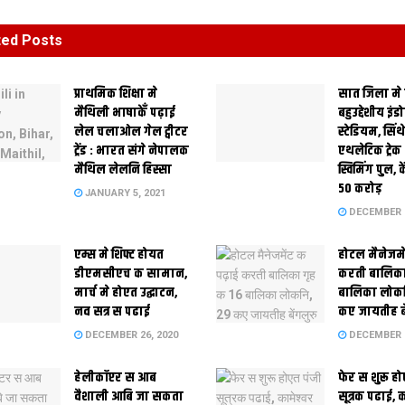
ted
Posts
प्राथमिक शि‍क्षा मे
सात जिला मे
मैथि‍ली भाषाकेँ पढ़ाई
बहुउद्देशीय इंड
लेल चलाओल गेल ट्वीटर
स्‍टेडि‍यम, सिं
ट्रेंड : भारत संगे नेपालक
एथलेटिक ट्रे
मैथिल लेलनि हिस्सा
स्विमिंग पुल, क
50 करोड़
JANUARY 5, 2021
DECEMBER 2
एम्स मे शिफ्ट होयत
होटल मैनेजमे
डीएमसीएच क सामान,
करती बालिका
मार्च मे होएत उद्घाटन,
बालिका लोकन
नव सत्र स पढाई
कए जायतीह बे
DECEMBER 26, 2020
DECEMBER 2
हेलीकॉप्टर स आब
फेर स शुरू हो
वैशाली आबि जा सकता
सूत्रक पढाई, क