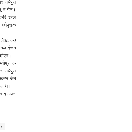
 मधेपुरा
लू भ गेल।
य करि रहल
मधेपुराक
ोजेक्ट कए
बनल इंजन
 होएत।
धेपुरा क
स मधेपुरा
ेक्टर जेन
 छलथि।
्रसाद अपन
ry