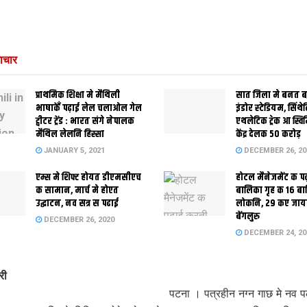
ाचार
प्राथमिक शि‍क्षा मे मैथि‍ली
सात जिला मे बनत बहु
भाषाकेँ पढ़ाई लेल चलाओल गेल
इंडोर स्‍टेडि‍यम, सिंथ
ट्वीटर ट्रेंड : भारत संगे नेपालक
एथलेटिक ट्रेक आ स्विम
मैथिल लेलनि हिस्सा
केंद्र देलक 50 करोड़
JANUARY 5, 2021
DECEMBER 26, 20
एम्स मे शिफ्ट होयत डीएमसीएच
होटल मैनेजमेंट क प
क सामान, मार्च मे होएत
बालिका गृह क 16 ब
उद्घाटन, नव सत्र स पढाई
लोकनि, 29 कए जाय
बेंगलुरु
DECEMBER 26, 2020
DECEMBER 24, 20
री
पटना । पत्रहीन नग्न गाछ मे नव प