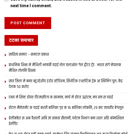
next time I comment.
Tags:
modi
narendra modi
nepal
Pashupatinath Temple
pm
टटका समाचार
साहित्य समाद – समटल प्रकाश
प्राथमिक शि‍क्षा मे मैथि‍ली भाषाकेँ पढ़ाई लेल चलाओल गेल ट्वीटर ट्रेंड : भारत संगे नेपालक
मैथिल लेलनि हिस्सा
सात जिला मे बनत बहुउद्देशीय इंडोर स्‍टेडि‍यम, सिंथेटिक एथलेटिक ट्रेक आ स्विमिंग पुल, केंद्र
देलक 50 करोड़
एम्स मे शिफ्ट होयत डीएमसीएच क सामान, मार्च मे होएत उद्घाटन, नव सत्र स पढाई
होटल मैनेजमेंट क पढ़ाई करती बालिका गृह क 16 बालिका लोकनि, 29 कए जायतीह बेंगलुरु
हेलीकॉप्टर स आब वैशाली आबि जा सकता सैलानी, पर्यटन विभाग बना रहल अछि कॉमर्शियल
हेलीपैड