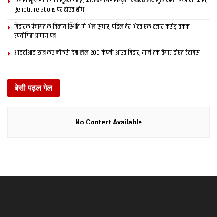
फेर स शुरू होएत पंजी सूत्रक पढाई, कामेश्वर सिंह संस्कृत विश्वविद्यालय शुरू करत डिप्लोमा कोर्स,
genetic relations पर होएत शोध
बिहारक पंचायत क वित्‍तीय स्थिति मे भेल सुधार, पहिल बेर भेटत एक हजार करोड़ तकक
उपयोगिता प्रमाण पत्र
आइटीआइ छात्र कए नौकरी देबा लेल 200 कंपनी आउत बिहार, मार्च तक तैयार होएत डेटाबेस
बेसी पढ़ल गेल
No Content Available