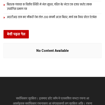
बिहारक पंचायत क वित्‍तीय स्थिति मे भेल सुधार, पहिल बेर भेटत एक हजार करोड़ तकक
उपयोगिता प्रमाण पत्र
आइटीआइ छात्र कए नौकरी देबा लेल 200 कंपनी आउत बिहार, मार्च तक तैयार होएत डेटाबेस
बेसी पढ़ल गेल
No Content Available
सर्वाधिकार सुरक्षित। इसमाद डॉट कॉम मे प्रकाशित सभटा रचना आ
आर्काइवक सर्वाधिकार रचनाकार आ संग्रहकर्त्ता लग सुरक्षित अछि। रचना