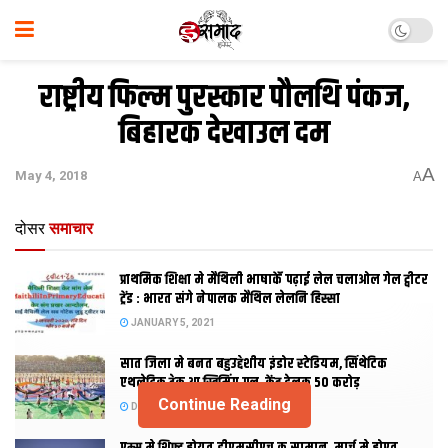
राष्ट्रीय फिल्म पुरस्कार पौलथि पंकज,
बिहारक देखाउल दम
A
May 4, 2018
A
दोसर
समाचार
प्राथमिक शि‍क्षा मे मैथि‍ली भाषाकेँ पढ़ाई लेल चलाओल गेल ट्वीटर
ट्रेंड : भारत संगे नेपालक मैथिल लेलनि हिस्सा
JANUARY 5, 2021
सात जिला मे बनत बहुउद्देशीय इंडोर स्‍टेडि‍यम, सिंथेटिक
एथलेटिक ट्रेक आ स्विमिंग पुल, केंद्र देलक 50 करोड़
Continue Reading
DECEMBER 26, 2020