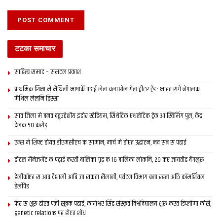
टटका समाचार
साहित्य समाद – समटल प्रकाश
प्राथमिक शि‍क्षा मे मैथि‍ली भाषाकेँ पढ़ाई लेल चलाओल गेल ट्वीटर ट्रेंड : भारत संगे नेपालक
मैथिल लेलनि हिस्सा
सात जिला मे बनत बहुउद्देशीय इंडोर स्‍टेडि‍यम, सिंथेटिक एथलेटिक ट्रेक आ स्विमिंग पुल, केंद्र
देलक 50 करोड़
एम्स मे शिफ्ट होयत डीएमसीएच क सामान, मार्च मे होएत उद्घाटन, नव सत्र स पढाई
होटल मैनेजमेंट क पढ़ाई करती बालिका गृह क 16 बालिका लोकनि, 29 कए जायतीह बेंगलुरु
हेलीकॉप्टर स आब वैशाली आबि जा सकता सैलानी, पर्यटन विभाग बना रहल अछि कॉमर्शियल
हेलीपैड
फेर स शुरू होएत पंजी सूत्रक पढाई, कामेश्वर सिंह संस्कृत विश्वविद्यालय शुरू करत डिप्लोमा कोर्स,
genetic relations पर होएत शोध