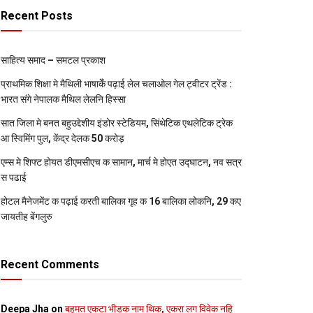
Recent Posts
साहित्य समाद – समटल प्रकाश
प्राथमिक शि‍क्षा मे मैथि‍ली भाषाकेँ पढ़ाई लेल चलाओल गेल ट्वीटर ट्रेंड :
भारत संगे नेपालक मैथिल लेलनि हिस्सा
सात जिला मे बनत बहुउद्देशीय इंडोर स्‍टेडि‍यम, सिंथेटिक एथलेटिक ट्रेक
आ स्विमिंग पुल, केंद्र देलक 50 करोड़
एम्स मे शिफ्ट होयत डीएमसीएच क सामान, मार्च मे होएत उद्घाटन, नव सत्र
स पढाई
होटल मैनेजमेंट क पढ़ाई करती बालिका गृह क 16 बालिका लोकनि, 29 कए
जायतीह बेंगलुरु
Recent Comments
Deepa Jha
on
बहुमत एकटा भीड़क नाम थिक, एकरा लग विवेक नहि