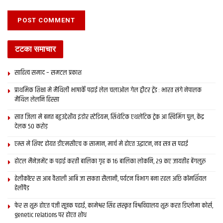
टटका समाचार
साहित्य समाद – समटल प्रकाश
प्राथमिक शि‍क्षा मे मैथि‍ली भाषाकेँ पढ़ाई लेल चलाओल गेल ट्वीटर ट्रेंड : भारत संगे नेपालक
मैथिल लेलनि हिस्सा
सात जिला मे बनत बहुउद्देशीय इंडोर स्‍टेडि‍यम, सिंथेटिक एथलेटिक ट्रेक आ स्विमिंग पुल, केंद्र
देलक 50 करोड़
एम्स मे शिफ्ट होयत डीएमसीएच क सामान, मार्च मे होएत उद्घाटन, नव सत्र स पढाई
होटल मैनेजमेंट क पढ़ाई करती बालिका गृह क 16 बालिका लोकनि, 29 कए जायतीह बेंगलुरु
हेलीकॉप्टर स आब वैशाली आबि जा सकता सैलानी, पर्यटन विभाग बना रहल अछि कॉमर्शियल
हेलीपैड
फेर स शुरू होएत पंजी सूत्रक पढाई, कामेश्वर सिंह संस्कृत विश्वविद्यालय शुरू करत डिप्लोमा कोर्स,
genetic relations पर होएत शोध