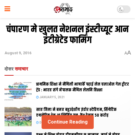
चंपारण मे खुलत नेशनल इंस्टीच्यूट आन
इंटीग्रेटेड फार्मिंग
A
August 9, 2016
A
दोसर
समाचार
प्राथमिक शि‍क्षा मे मैथि‍ली भाषाकेँ पढ़ाई लेल चलाओल गेल ट्वीटर
ट्रेंड : भारत संगे नेपालक मैथिल लेलनि हिस्सा
JANUARY 5, 2021
सात जिला मे बनत बहुउद्देशीय इंडोर स्‍टेडि‍यम, सिंथेटिक
एथलेटिक ट्रेक आ स्विमिंग पुल, केंद्र देलक 50 करोड़
Continue Reading
DECEMBER 26, 2020