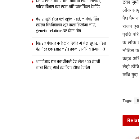
हेलीकॉप्टर स आब वैशाली आबि जा सकता सैलानी,
टका जुर्
पर्यटन विभाग बना रहल अछि कॉमर्शियल हेलीपैड
लोक सामू
पैघ पैमा
फेर स शुरू होएत पंजी सूत्रक पढाई, कामेश्वर सिंह
संस्कृत विश्वविद्यालय शुरू करत डिप्लोमा कोर्स,
राजन एस
genetic relations पर होएत शोध
प्रति पर
क लोक क
बिहारक पंचायत क वित्‍तीय स्थिति मे भेल सुधार, पहिल
बेर भेटत एक हजार करोड़ तकक उपयोगिता प्रमाण पत्र
नोटिस प
कहब अछि
आइटीआइ छात्र कए नौकरी देबा लेल 200 कंपनी
सेहो ठो
आउत बिहार, मार्च तक तैयार होएत डेटाबेस
छथि मुदा 
Tags:
B
Rela