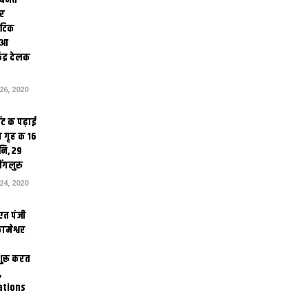
ोर
थेटिक
क आ
ेंद्र देलक
6, 2020
ंट क पढ़ाई
 गृह क 16
ि, 29
ंगलुरु
4, 2020
एत पंजी
ामेश्वर
 शुरू करत
,
ations