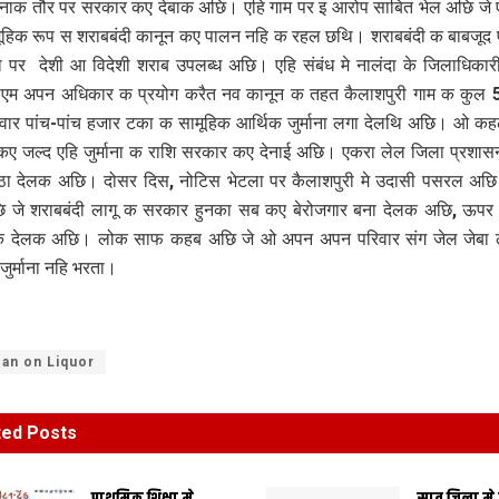
मानाक तौर पर सरकार कए देबाक अछि। एहि गाम पर इ आरोप साबित भेल अछि जे
हिक रूप स शराबबंदी कानून कए पालन नहि क रहल छथि। शराबबंदी क बाबजूद ए
ना पर देशी आ विदेशी शराब उपलब्ध अछि। एहि संबंध मे नालंदा के जिलाधिकारी
एम अपन अधिकार क प्रयोग करैत नव कानून क तहत कैलाशपुरी गाम क कुल 
िवार पांच-पांच हजार टका क सामूहिक आर्थिक जुर्माना लगा देलथि अछि। ओ कह
ए जल्द एहि जुर्माना क राशि सरकार कए देनाई अछि। एकरा लेल जिला प्रशा
ठा देलक अछि। दोसर दिस, नोटिस भेटला पर कैलाशपुरी मे उदासी पसरल अ
 जे शराबबंदी लागू क सरकार हुनका सब कए बेरोजगार बना देलक अछि, ऊपर स 
ंकि देलक अछि। लोक साफ कहब अछि जे ओ अपन अपन परिवार संग जेल जेबा ल
जुर्माना नहि भरता।
an on Liquor
ted
Posts
प्राथमिक शि‍क्षा मे
सात जिला मे