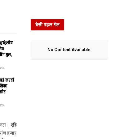
बेसी पढ़ल गेल
उद्देशीय
ेटिक
No Content Available
िंग पुल,
20
ढ़ाई करती
ालिका
तीह
20
 बनल। एहि
पांच हजार