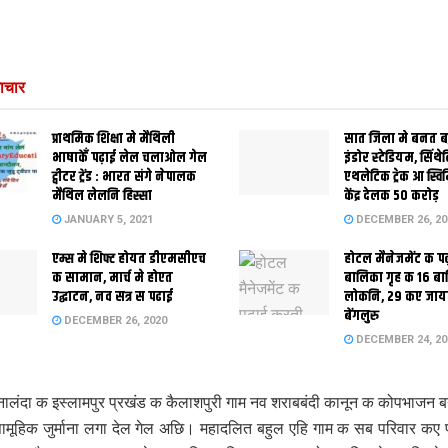
ाचार
प्राथमिक शि‍क्षा मे मैथि‍ली
सात जिला मे बनत बहु
भाषाकेँ पढ़ाई लेल चलाओल गेल
इंडोर स्‍टेडि‍यम, सिंथ
ट्वीटर ट्रेंड : भारत संगे नेपालक
एथलेटिक ट्रेक आ स्विम
मैथिल लेलनि हिस्सा
केंद्र देलक 50 करोड़
JANUARY 5, 2021
DECEMBER 26, 20
एम्स मे शिफ्ट होयत डीएमसीएच
होटल मैनेजमेंट क प
क सामान, मार्च मे होएत
बालिका गृह क 16 ब
उद्घाटन, नव सत्र स पढाई
लोकनि, 29 कए जाय
बेंगलुरु
DECEMBER 26, 2020
DECEMBER 24, 20
ालंदा क इस्लामपुर प्रखंड क कैलाशपुरी गाम नव शराबबंदी कानून क कोपभाजन
ामूहिक जुर्माना लगा देल गेल अछि। महादलित बहुल एहि गाम क सब परिवार कए 