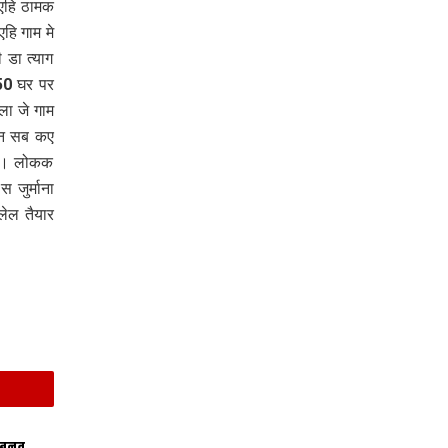
 एहि ठामक
हि गाम मे
 डा त्याग
50 घर पर
ला जे गाम
सन सब कए
छि। लोकक
जुर्माना
ेल तैयार
 बनत