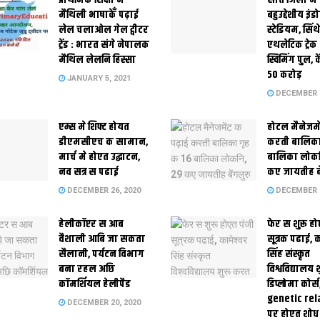
मैथि‍ली भाषाकेँ पढ़ाई
बहुउद्देशीय इंड
लेल चलाओल गेल ट्वीटर
स्‍टेडि‍यम, सिं
ट्रेंड : भारत संगे नेपालक
एथलेटिक ट्रे
मैथिल लेलनि हिस्सा
स्विमिंग पुल, क
50 करोड़
JANUARY 5, 2021
DECEMBER 2
एम्स मे शिफ्ट होयत
होटल मैनेजमे
डीएमसीएच क सामान,
करती बालिका
मार्च मे होएत उद्घाटन,
बालिका लोकन
नव सत्र स पढाई
कए जायतीह बे
DECEMBER 26, 2020
DECEMBER 2
हेलीकॉप्टर स आब
फेर स शुरू हो
वैशाली आबि जा सकता
सूत्रक पढाई, क
सैलानी, पर्यटन विभाग
सिंह संस्कृत
बना रहल अछि
विश्वविद्यालय
कॉमर्शियल हेलीपैड
डिप्लोमा कोर्स
genetic rel
DECEMBER 20, 2020
पर होएत शोध