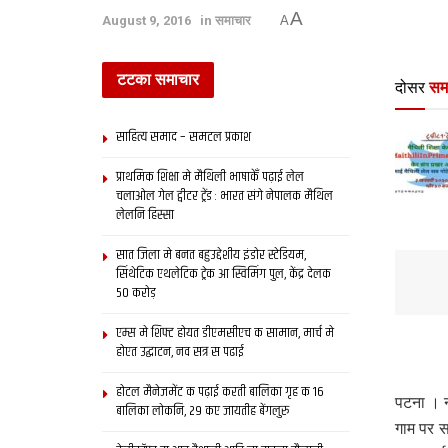
A
August 9, 2016
in
समाचार
A
टटका समाचार
दोसर
सम
साहित्य समाद – समटल प्रकाश
प्राथमिक शि‍क्षा मे मैथि‍ली भाषाकेँ पढ़ाई लेल
चलाओल गेल ट्वीटर ट्रेंड : भारत संगे नेपालक मैथिल
लेलनि हिस्सा
सात जिला मे बनत बहुउद्देशीय इंडोर स्‍टेडि‍यम,
सिंथेटिक एथलेटिक ट्रेक आ स्विमिंग पुल, केंद्र देलक
50 करोड़
एम्स मे शिफ्ट होयत डीएमसीएच क सामान, मार्च मे
होएत उद्घाटन, नव सत्र स पढाई
होटल मैनेजमेंट क पढ़ाई करती बालिका गृह क 16
पटना । न
बालिका लोकनि, 29 कए जायतीह बेंगलुरु
गाम पर स