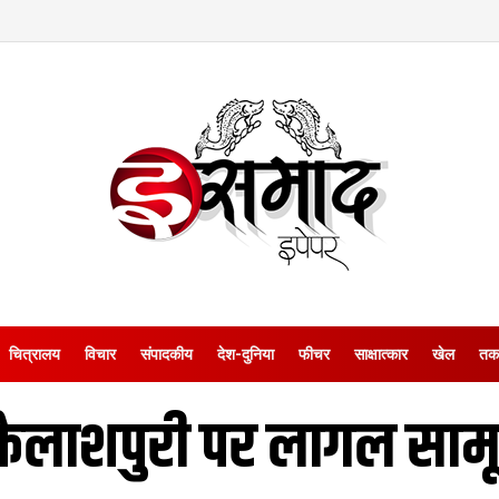
चित्रालय
विचार
संपादकीय
देश-दुनिया
फीचर
साक्षात्‍कार
खेल
तक
कैलाशपुरी पर लागल सामू