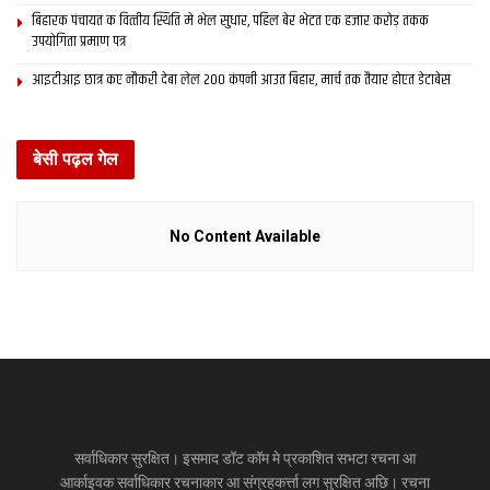
nitish
बिहारक पंचायत क वित्‍तीय स्थिति मे भेल सुधार, पहिल बेर भेटत एक हजार करोड़ तकक
उपयोगिता प्रमाण पत्र
आइटीआइ छात्र कए नौकरी देबा लेल 200 कंपनी आउत बिहार, मार्च तक तैयार होएत डेटाबेस
बेसी पढ़ल गेल
No Content Available
सर्वाधिकार सुरक्षित। इसमाद डॉट कॉम मे प्रकाशित सभटा रचना आ
आर्काइवक सर्वाधिकार रचनाकार आ संग्रहकर्त्ता लग सुरक्षित अछि। रचना