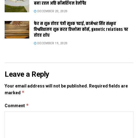
बना रहल अछि कॉमर्शियल हेलीपैड
DECEMBER 20, 2020
संतोष / सावित्री
दरभंगा ।
बहुप्रतीक्षित दरभंगा एयरपोर्ट पर विमान सेवा एक अगस्‍त स शुरु भ
फेर स शुरू होएत पंजी सूत्रक पढाई, कामेश्वर सिंह संस्कृत
विश्वविद्यालय शुरू करत डिप्लोमा कोर्स, genetic relations पर
जायत। 1 मई स दरभंगा लेल अहां कंपनीक साइट स टिकट कटा सकैत छी।
होएत शोध
उडान योजनाक तहत 40 फीसदी सीटक किराया 3000 रुपया रहत। बाकी
DECEMBER 19, 2020
सीट लेल किराया मांग आधारित रहत।
बुधदिन दरभंगा मे भेल कंपनीक पहिल प्रेस कॉन्‍फेंस में स्पाइसजेट अपन
योजनाक विस्‍तार स जानकारी देलक। स्पाइसजेटक प्रेस वार्ता मे जदयू नेता
संजय झा सेहो उपस्थित छलाह।
Leave a Reply
Your email address will not be published.
Required fields are
*
marked
*
Comment