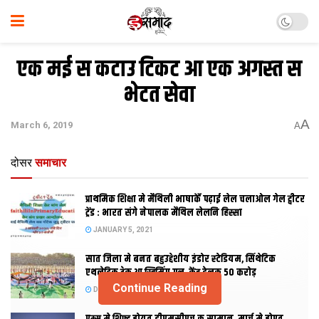
एक मई स कटाउ टिकट आ एक अगस्‍त स
भेटत सेवा
A
March 6, 2019
A
दोसर
समाचार
प्राथमिक शि‍क्षा मे मैथि‍ली भाषाकेँ पढ़ाई लेल चलाओल गेल ट्वीटर
ट्रेंड : भारत संगे नेपालक मैथिल लेलनि हिस्सा
JANUARY 5, 2021
सात जिला मे बनत बहुउद्देशीय इंडोर स्‍टेडि‍यम, सिंथेटिक
एथलेटिक ट्रेक आ स्विमिंग पुल, केंद्र देलक 50 करोड़
Continue Reading
DECEMBER 26, 2020