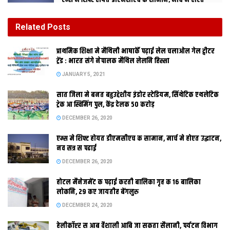
एम्स मे शिफ्ट होयत डीएमसीएच क सामान, मार्च मे होएत
उद्घाटन, नव सत्र स पढाई
DECEMBER 26, 2020
Related
Posts
होटल मैनेजमेंट क पढ़ाई करती बालिका गृह क 16 बालिका
प्राथमिक शि‍क्षा मे मैथि‍ली भाषाकेँ पढ़ाई लेल चलाओल गेल ट्वीटर
लोकनि, 29 कए जायतीह बेंगलुरु
ट्रेंड : भारत संगे नेपालक मैथिल लेलनि हिस्सा
DECEMBER 24, 2020
JANUARY 5, 2021
सात जिला मे बनत बहुउद्देशीय इंडोर स्‍टेडि‍यम, सिंथेटिक एथलेटिक
स्‍पाइसजेट अपन ड्रीमलाइनर विमान कए दरभंगा मे उतारबाक क रहल अछि
ट्रेक आ स्विमिंग पुल, केंद्र देलक 50 करोड़
तैयारी
DECEMBER 26, 2020
एम्स मे शिफ्ट होयत डीएमसीएच क सामान, मार्च मे होएत उद्घाटन,
नव सत्र स पढाई
DECEMBER 26, 2020
होटल मैनेजमेंट क पढ़ाई करती बालिका गृह क 16 बालिका
लोकनि, 29 कए जायतीह बेंगलुरु
DECEMBER 24, 2020
हेलीकॉप्टर स आब वैशाली आबि जा सकता सैलानी, पर्यटन विभाग