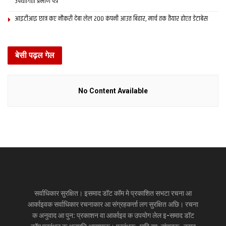
उपयोगिता प्रमाण पत्र
आइटीआइ छात्र कए नौकरी देबा लेल 200 कंपनी आउत बिहार, मार्च तक तैयार होएत डेटाबेस
बेसी पढ़ल गेल
No Content Available
सर्वाधिकार सुरक्षित। इसमाद डॉट कॉम मे प्रकाशित सभटा रचना आ
आर्काइवक सर्वाधिकार रचनाकार आ संग्रहकर्त्ता लग सुरक्षित अछि। रचना
क अनुवाद आ पुन: प्रकाशन वा आर्काइव क उपयोग लेल इ-समाद डॉट