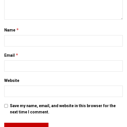
बनबाक पेशकश केने रहथिन। मुदा जार्ज नहि मानलाह। एहि संदर्भ क बारे मे
फर्नाडिस कहला जे राज्यसभा मे कहियो नहि जाइब। मरैत दम तक नहि
जाइब। जार्ज अपन इ दावा करैत-करैत हांफय लगलाह। आब ओ धाराप्रवाह
नहि बाजि सकैत छथि, ताहि चुप भ गेलाह।
*
Name
Tags:
election
loss
NDA
*
Email
Website
Save my name, email, and website in this browser for the
next time I comment.