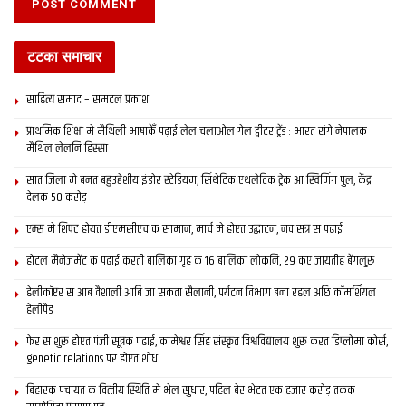
टटका समाचार
साहित्य समाद – समटल प्रकाश
प्राथमिक शि‍क्षा मे मैथि‍ली भाषाकेँ पढ़ाई लेल चलाओल गेल ट्वीटर ट्रेंड : भारत संगे नेपालक
मैथिल लेलनि हिस्सा
सात जिला मे बनत बहुउद्देशीय इंडोर स्‍टेडि‍यम, सिंथेटिक एथलेटिक ट्रेक आ स्विमिंग पुल, केंद्र
देलक 50 करोड़
एम्स मे शिफ्ट होयत डीएमसीएच क सामान, मार्च मे होएत उद्घाटन, नव सत्र स पढाई
होटल मैनेजमेंट क पढ़ाई करती बालिका गृह क 16 बालिका लोकनि, 29 कए जायतीह बेंगलुरु
हेलीकॉप्टर स आब वैशाली आबि जा सकता सैलानी, पर्यटन विभाग बना रहल अछि कॉमर्शियल
हेलीपैड
फेर स शुरू होएत पंजी सूत्रक पढाई, कामेश्वर सिंह संस्कृत विश्वविद्यालय शुरू करत डिप्लोमा कोर्स,
genetic relations पर होएत शोध
बिहारक पंचायत क वित्‍तीय स्थिति मे भेल सुधार, पहिल बेर भेटत एक हजार करोड़ तकक