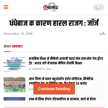
धंधेबाज क कारण हारल राजग : जॉर्ज
A
November 13, 2008
A
दोसर
समाचार
प्राथमिक शि‍क्षा मे मैथि‍ली भाषाकेँ पढ़ाई लेल चलाओल गेल ट्वीटर
ट्रेंड : भारत संगे नेपालक मैथिल लेलनि हिस्सा
JANUARY 5, 2021
सात जिला मे बनत बहुउद्देशीय इंडोर स्‍टेडि‍यम, सिंथेटिक
एथलेटिक ट्रेक आ स्विमिंग पुल, केंद्र देलक 50 करोड़
Continue Reading
DECEMBER 26, 2020
एम्स मे शिफ्ट होयत डीएमसीएच क सामान, मार्च मे होएत
उद्घाटन, नव सत्र स पढाई